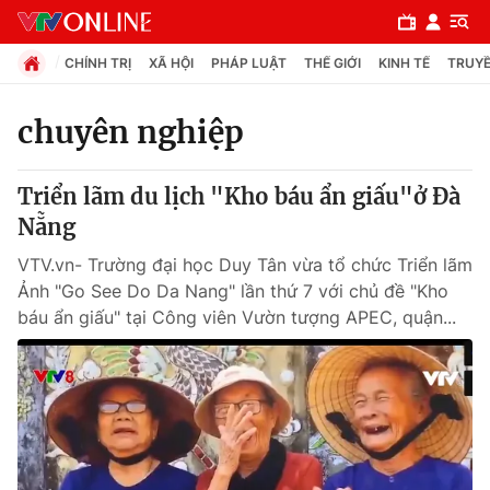
CHÍNH TRỊ
XÃ HỘI
PHÁP LUẬT
THẾ GIỚI
KINH TẾ
TRUYỀ
chuyên nghiệp
Chuyên mục
Triển lãm du lịch "Kho báu ẩn giấu"ở Đà
Chính trị
Nẵng
VTV.vn- Trường đại học Duy Tân vừa tổ chức Triển lãm
Xã hội
Ảnh "Go See Do Da Nang" lần thứ 7 với chủ đề "Kho
báu ẩn giấu" tại Công viên Vườn tượng APEC, quận...
Pháp luật
Y tế
Thế giới