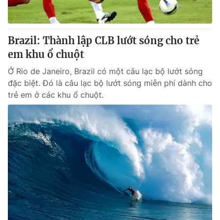
Thị trường 24h
Tấm lòng Việt
VTV4
Vươn mình bằng AI
Brazil: Thành lập CLB lướt sóng cho trẻ
em khu ổ chuột
VTV9
VTV8
Ở Rio de Janeiro, Brazil có một câu lạc bộ lướt sóng
đặc biệt. Đó là câu lạc bộ lướt sóng miễn phí dành cho
Liên hệ tòa soạn
English
trẻ em ở các khu ổ chuột.
THỜI BÁO VTV
Theo dõi báo trên
Cơ quan chủ quản:
Đài Truyền hình Việt Nam