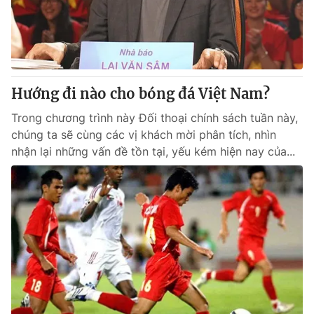
Giao lưu trực tuyến
Sản phẩm
Lịch phát sóng
Thị trường
Tư vấn
Hướng đi nào cho bóng đá Việt Nam?
Chuyên mục khác
Emagazine
Trong chương trình này Đối thoại chính sách tuần này,
Podcast
chúng ta sẽ cùng các vị khách mời phân tích, nhìn
nhận lại những vấn đề tồn tại, yếu kém hiện nay của...
Photo
Infographic
Video
Shorts video
VTV Money
VTV Thể thao
VTV Sức khoẻ
Bất động sản