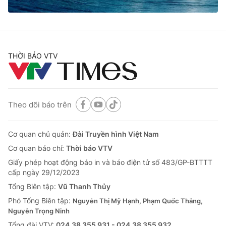
Cơ quan báo chí:
Thời báo VTV
Giấy phép hoạt động báo in và báo điện tử số 483/GP-BTTTT
cấp ngày 29/12/2023
Tổng Biên tập:
Vũ Thanh Thủy
THỜI BÁO VTV
Phó Tổng Biên tập:
Nguyễn Thị Mỹ Hạnh, Phạm Quốc Thắng,
Nguyễn Trọng Ninh
Tổng đài VTV:
024.38 355 931 - 024.38 355 932
Ðiện thoại Thời báo VTV:
024.66 897 897
Theo dõi báo trên
Email:
toasoan@vtv.vn
Liên hệ quảng cáo:
024-7300.7108
Cơ quan chủ quản:
Đài Truyền hình Việt Nam
Cơ quan báo chí:
Thời báo VTV
Giấy phép hoạt động báo in và báo điện tử số 483/GP-BTTTT
cấp ngày 29/12/2023
Tổng Biên tập:
Vũ Thanh Thủy
Phó Tổng Biên tập:
Nguyễn Thị Mỹ Hạnh, Phạm Quốc Thắng,
Nguyễn Trọng Ninh
Tổng đài VTV:
024.38 355 931 - 024.38 355 932