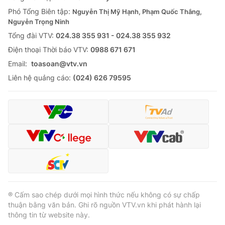
Giao lưu trực tuyến
Sản phẩm
Phó Tổng Biên tập:
Nguyễn Thị Mỹ Hạnh, Phạm Quốc Thắng,
Nguyễn Trọng Ninh
Lịch phát sóng
Thị trường
Tổng đài VTV:
024.38 355 931 - 024.38 355 932
Ðiện thoại Thời báo VTV:
0988 671 671
Tư vấn
Email:
toasoan@vtv.vn
Chuyên mục khác
Liên hệ quảng cáo:
(024) 626 79595
Emagazine
Podcast
Photo
Infographic
Video
Shorts video
VTV Money
VTV Thể thao
® Cấm sao chép dưới mọi hình thức nếu không có sự chấp
VTV Sức khoẻ
Bất động sản
thuận bằng văn bản. Ghi rõ nguồn VTV.vn khi phát hành lại
thông tin từ website này.