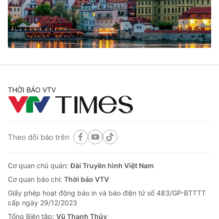
Tin tức
Kinh tế
Thế giới đó đây
Tài chính
Dữ liệu và đời sống
Câu chuyện quốc tế
Thị trường
Truyền hình
Góc doanh nghiệp
THỜI BÁO VTV
Phim VTV
Giải trí
Hậu trường
Điện ảnh
Đời sống
Nhân vật
Theo dõi báo trên
Âm nhạc
Du lịch
Khán giả
Giáo dục
Sao
Cơ quan chủ quản:
Đài Truyền hình Việt Nam
Làm đẹp
Giải sao mai
Cơ quan báo chí:
Thời báo VTV
Tuyển sinh
Công nghệ
Chất lượng cuộc sống
Giấy phép hoạt động báo in và báo điện tử số 483/GP-BTTTT
Học trực tuyến
cấp ngày 29/12/2023
Hitech Công nghệ tương lai
Tổng Biên tập:
Vũ Thanh Thủy