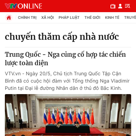
CHÍNH TRỊ
XÃ HỘI
PHÁP LUẬT
THẾ GIỚI
KINH TẾ
TRUYỀ
chuyến thăm cấp nhà nước
Chuyên mục
Trung Quốc - Nga củng cố hợp tác chiến
Chính trị
lược toàn diện
VTV.vn - Ngày 20/5, Chủ tịch Trung Quốc Tập Cận
Xã hội
Bình đã có cuộc hội đàm với Tổng thống Nga Vladimir
Putin tại Đại lễ đường Nhân dân ở thủ đô Bắc Kinh.
Pháp luật
Y tế
Thế giới