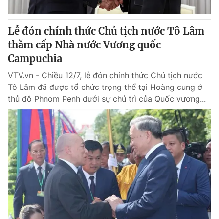
Giấy phép hoạt động báo in và báo điện tử số 483/GP-BTTTT
cấp ngày 29/12/2023
Lễ đón chính thức Chủ tịch nước Tô Lâm
Tổng Biên tập:
Vũ Thanh Thủy
thăm cấp Nhà nước Vương quốc
Phó Tổng Biên tập:
Nguyễn Thị Mỹ Hạnh, Phạm Quốc Thắng,
Nguyễn Trọng Ninh
Campuchia
Tổng đài VTV:
024.38 355 931 - 024.38 355 932
VTV.vn - Chiều 12/7, lễ đón chính thức Chủ tịch nước
Ðiện thoại Thời báo VTV:
024.66 897 897
Tô Lâm đã được tổ chức trọng thể tại Hoàng cung ở
Email:
toasoan@vtv.vn
thủ đô Phnom Penh dưới sự chủ trì của Quốc vương...
Liên hệ quảng cáo:
024-7300.7108