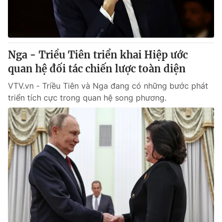
Thị trường 24h
Tấm lòng Việt
VTV4
Vươn mình bằng AI
Nga - Triều Tiên triển khai Hiệp ước
VTV9
VTV8
quan hệ đối tác chiến lược toàn diện
VTV.vn - Triều Tiên và Nga đang có những bước phát
Liên hệ tòa soạn
English
triển tích cực trong quan hệ song phương.
THỜI BÁO VTV
Theo dõi báo trên
Cơ quan chủ quản:
Đài Truyền hình Việt Nam
Cơ quan báo chí:
Thời báo VTV