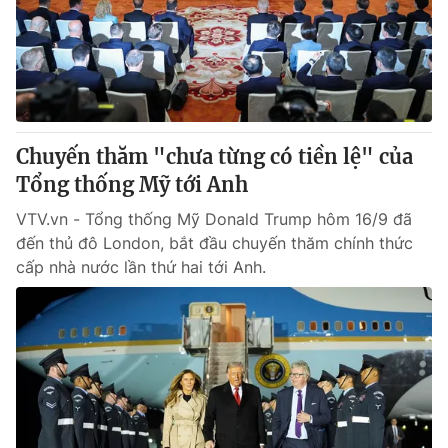
Tin tức
Kinh tế
Thế giới đó đây
Tài chính
Dữ liệu và đời sống
Câu chuyện quốc tế
Thị trường
Chuyến thăm "chưa từng có tiền lệ" của
Truyền hình
Góc doanh nghiệp
Tổng thống Mỹ tới Anh
Phim VTV
Giải trí
VTV.vn - Tổng thống Mỹ Donald Trump hôm 16/9 đã
Hậu trường
đến thủ đô London, bắt đầu chuyến thăm chính thức
Điện ảnh
cấp nhà nước lần thứ hai tới Anh.
Đời sống
Nhân vật
Âm nhạc
Du lịch
Khán giả
Giáo dục
Sao
Làm đẹp
Giải sao mai
Tuyển sinh
Công nghệ
Chất lượng cuộc sống
Học trực tuyến
Hitech Công nghệ tương lai