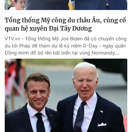
® Cấm sao chép dưới mọi hình thức nếu không có sự chấp
Tổng thống Mỹ công du châu Âu, củng cố
thuận bằng văn bản. Ghi rõ nguồn VTV.vn khi phát hành lại
quan hệ xuyên Đại Tây Dương
thông tin từ website này.
VTV.vn - Tổng thống Mỹ Joe Biden đã có chuyến công
du tới Pháp để tham dự lễ kỷ niệm D-Day - ngày quân
Đồng minh đổ bộ lên bãi biển tại vùng Normandy,...