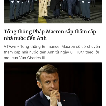
Giao lưu trực tuyến
Sản phẩm
Lịch phát sóng
Thị trường
Tư vấn
Tổng thống Pháp Macron sắp thăm cấp
Chuyên mục khác
nhà nước đến Anh
Emagazine
Podcast
VTV.vn - Tổng thống Emmanuel Macron sẽ có chuyến
thăm cấp nhà nước đến Anh từ ngày 8 - 10/7 theo lời
Photo
Infographic
mời của Vua Charles III.
Video
Shorts video
VTV Money
VTV Thể thao
VTV Sức khoẻ
Bất động sản