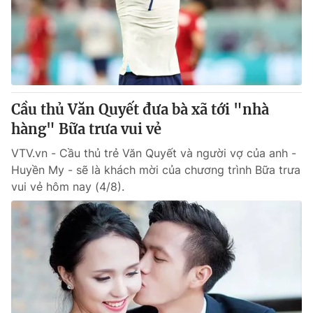
Tin tức
Kinh tế
Thế giới đó đây
Tài chính
Dữ liệu và đời sống
Câu chuyện quốc tế
Thị trường
Cầu thủ Văn Quyết đưa bà xã tới "nhà
Truyền hình
Góc doanh nghiệp
hàng" Bữa trưa vui vẻ
Phim VTV
Giải trí
VTV.vn - Cầu thủ trẻ Văn Quyết và người vợ của anh -
Hậu trường
Huyền My - sẽ là khách mời của chương trình Bữa trưa
Điện ảnh
vui vẻ hôm nay (4/8).
Đời sống
Nhân vật
Âm nhạc
Du lịch
Khán giả
Giáo dục
Sao
Làm đẹp
Giải sao mai
Tuyển sinh
Công nghệ
Chất lượng cuộc sống
Học trực tuyến
Hitech Công nghệ tương lai