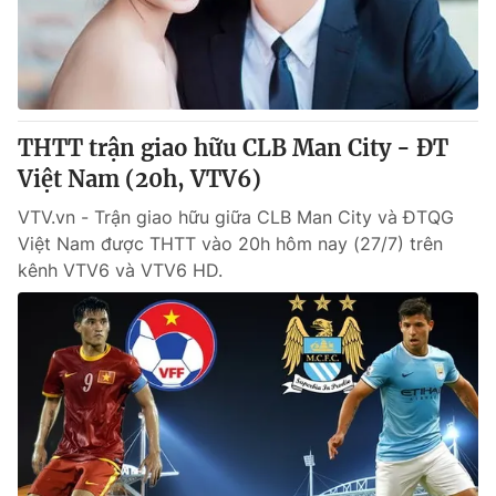
Giao lưu trực tuyến
Sản phẩm
Lịch phát sóng
Thị trường
Tư vấn
THTT trận giao hữu CLB Man City - ĐT
Chuyên mục khác
Việt Nam (20h, VTV6)
Emagazine
Podcast
VTV.vn - Trận giao hữu giữa CLB Man City và ĐTQG
Việt Nam được THTT vào 20h hôm nay (27/7) trên
Photo
Infographic
kênh VTV6 và VTV6 HD.
Video
Shorts video
VTV Money
VTV Thể thao
VTV Sức khoẻ
Bất động sản