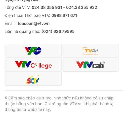
Tổng đài VTV:
024.38 355 931 - 024.38 355 932
Ðiện thoại Thời báo VTV:
0988 671 671
Email:
toasoan@vtv.vn
® Cấm sao chép dưới mọi hình thức nếu không có sự chấp
Liên hệ quảng cáo:
(024) 626 79595
thuận bằng văn bản. Ghi rõ nguồn VTV.vn khi phát hành lại
thông tin từ website này.
® Cấm sao chép dưới mọi hình thức nếu không có sự chấp
thuận bằng văn bản. Ghi rõ nguồn VTV.vn khi phát hành lại
thông tin từ website này.