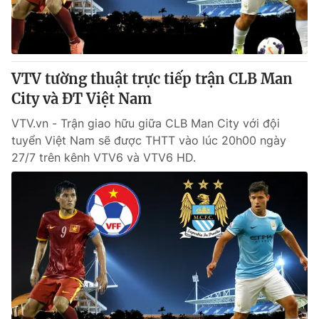
Thị trường 24h
Tấm lòng Việt
VTV4
Vươn mình bằng AI
VTV tường thuật trực tiếp trận CLB Man
VTV9
VTV8
City và ĐT Việt Nam
VTV.vn - Trận giao hữu giữa CLB Man City với đội
Liên hệ tòa soạn
English
tuyển Việt Nam sẽ được THTT vào lúc 20h00 ngày
27/7 trên kênh VTV6 và VTV6 HD.
THỜI BÁO VTV
Theo dõi báo trên
Cơ quan chủ quản:
Đài Truyền hình Việt Nam