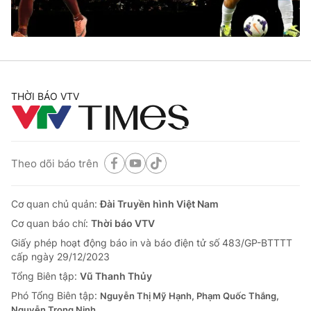
Cơ quan báo chí:
Thời báo VTV
Giấy phép hoạt động báo in và báo điện tử số 483/GP-BTTTT
cấp ngày 29/12/2023
Tổng Biên tập:
Vũ Thanh Thủy
Phó Tổng Biên tập:
Nguyễn Thị Mỹ Hạnh, Phạm Quốc Thắng,
THỜI BÁO VTV
Nguyễn Trọng Ninh
Tổng đài VTV:
024.38 355 931 - 024.38 355 932
Ðiện thoại Thời báo VTV:
024.66 897 897
Email:
toasoan@vtv.vn
Theo dõi báo trên
Liên hệ quảng cáo:
024-7300.7108
Cơ quan chủ quản:
Đài Truyền hình Việt Nam
Cơ quan báo chí:
Thời báo VTV
Giấy phép hoạt động báo in và báo điện tử số 483/GP-BTTTT
cấp ngày 29/12/2023
Tổng Biên tập:
Vũ Thanh Thủy
Phó Tổng Biên tập:
Nguyễn Thị Mỹ Hạnh, Phạm Quốc Thắng,
Nguyễn Trọng Ninh