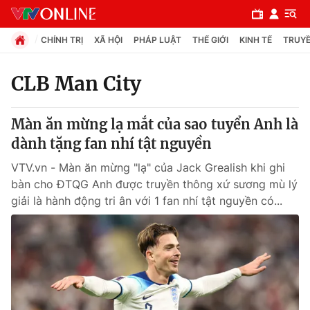
CHÍNH TRỊ
XÃ HỘI
PHÁP LUẬT
THẾ GIỚI
KINH TẾ
TRUYỀ
CLB Man City
Chuyên mục
Màn ăn mừng lạ mắt của sao tuyển Anh là
Chính trị
dành tặng fan nhí tật nguyền
VTV.vn - Màn ăn mừng "lạ" của Jack Grealish khi ghi
Xã hội
bàn cho ĐTQG Anh được truyền thông xứ sương mù lý
giải là hành động tri ân với 1 fan nhí tật nguyền có...
Pháp luật
Y tế
Thế giới