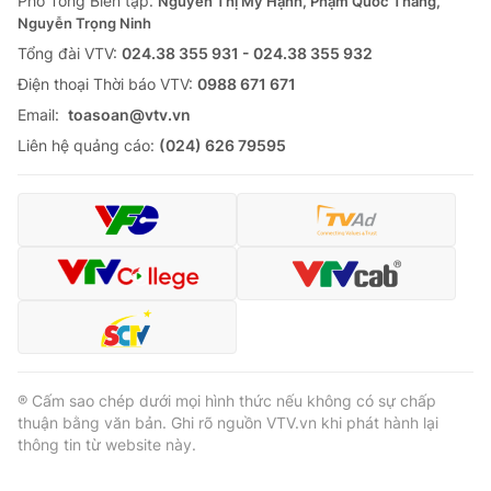
Phó Tổng Biên tập:
Nguyễn Thị Mỹ Hạnh, Phạm Quốc Thắng,
Nguyễn Trọng Ninh
Cơ quan báo chí:
Thời báo VTV
Tổng đài VTV:
024.38 355 931 - 024.38 355 932
Giấy phép hoạt động báo in và báo điện tử số 483/GP-BTTTT
cấp ngày 29/12/2023
Ðiện thoại Thời báo VTV:
0988 671 671
Tổng Biên tập:
Vũ Thanh Thủy
Email:
toasoan@vtv.vn
Phó Tổng Biên tập:
Nguyễn Thị Mỹ Hạnh, Phạm Quốc Thắng,
Liên hệ quảng cáo:
(024) 626 79595
Nguyễn Trọng Ninh
Tổng đài VTV:
024.38 355 931 - 024.38 355 932
Ðiện thoại Thời báo VTV:
024.66 897 897
Email:
toasoan@vtv.vn
Liên hệ quảng cáo:
024-7300.7108
® Cấm sao chép dưới mọi hình thức nếu không có sự chấp
thuận bằng văn bản. Ghi rõ nguồn VTV.vn khi phát hành lại
thông tin từ website này.