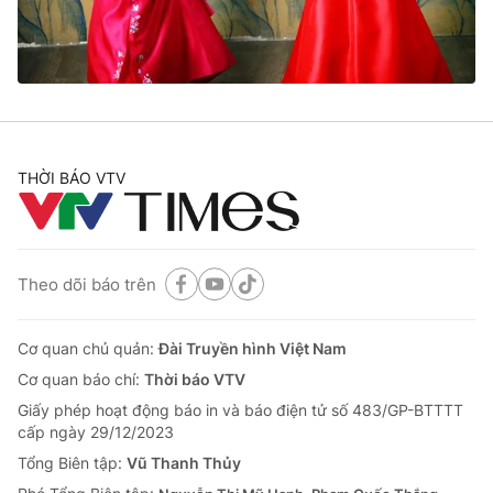
Thị trường 24h
Tấm lòng Việt
VTV4
Vươn mình bằng AI
VTV9
VTV8
THỜI BÁO VTV
Liên hệ tòa soạn
English
Theo dõi báo trên
THỜI BÁO VTV
Cơ quan chủ quản:
Đài Truyền hình Việt Nam
Cơ quan báo chí:
Thời báo VTV
Giấy phép hoạt động báo in và báo điện tử số 483/GP-BTTTT
Theo dõi báo trên
cấp ngày 29/12/2023
Tổng Biên tập:
Vũ Thanh Thủy
Cơ quan chủ quản:
Đài Truyền hình Việt Nam