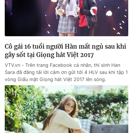
Tin tức
Kinh tế
Thế giới đó đây
Tài chính
Dữ liệu và đời sống
Câu chuyện quốc tế
Thị trường
Cô gái 16 tuổi người Hàn mất ngủ sau khi
Truyền hình
Góc doanh nghiệp
gây sốt tại Giọng hát Việt 2017
Phim VTV
Giải trí
VTV.vn - Trên trang Facebook cá nhân, thí sinh Han
Hậu trường
Sara đã đăng tải lời cảm ơn gửi tới 4 HLV sau khi tập 1
Điện ảnh
vòng Giấu mặt Giọng hát Việt 2017 lên sóng.
Đời sống
Nhân vật
Âm nhạc
Du lịch
Khán giả
Giáo dục
Sao
Làm đẹp
Giải sao mai
Tuyển sinh
Công nghệ
Chất lượng cuộc sống
Học trực tuyến
Hitech Công nghệ tương lai