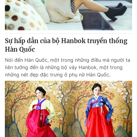
Giao lưu trực tuyến
Sản phẩm
Lịch phát sóng
Thị trường
Tư vấn
Sự hấp dẫn của bộ Hanbok truyền thống
Chuyên mục khác
Hàn Quốc
Emagazine
Podcast
Nói đến Hàn Quốc, một trong những điều mà người ta
liên tưởng đến là những bộ váy Hanbok, một trong
Photo
Infographic
những nét đẹp đặc trưng ở phụ nữ Hàn Quốc.
Video
Shorts video
VTV Money
VTV Thể thao
VTV Sức khoẻ
Bất động sản