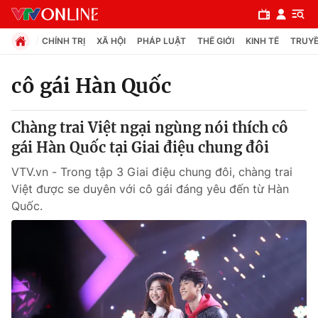
CHÍNH TRỊ
XÃ HỘI
PHÁP LUẬT
THẾ GIỚI
KINH TẾ
TRUYỀ
cô gái Hàn Quốc
Chuyên mục
Chàng trai Việt ngại ngùng nói thích cô
Chính trị
gái Hàn Quốc tại Giai điệu chung đôi
VTV.vn - Trong tập 3 Giai điệu chung đôi, chàng trai
Xã hội
Việt được se duyên với cô gái đáng yêu đến từ Hàn
Quốc.
Pháp luật
Y tế
Thế giới