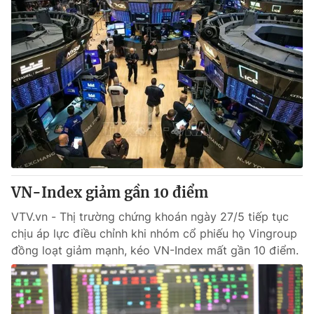
VN-Index giảm gần 10 điểm
VTV.vn - Thị trường chứng khoán ngày 27/5 tiếp tục
chịu áp lực điều chỉnh khi nhóm cổ phiếu họ Vingroup
đồng loạt giảm mạnh, kéo VN-Index mất gần 10 điểm.