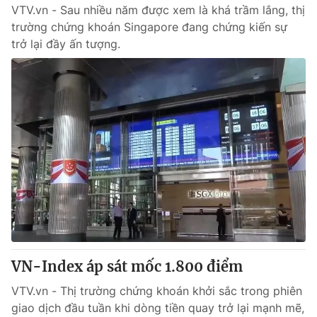
VTV.vn - Sau nhiều năm được xem là khá trầm lắng, thị
Giấy phép hoạt động báo in và báo điện tử số 483/GP-BTTTT
cấp ngày 29/12/2023
trường chứng khoán Singapore đang chứng kiến sự
trở lại đầy ấn tượng.
Tổng Biên tập:
Vũ Thanh Thủy
Phó Tổng Biên tập:
Nguyễn Thị Mỹ Hạnh, Phạm Quốc Thắng,
Nguyễn Trọng Ninh
Tổng đài VTV:
024.38 355 931 - 024.38 355 932
Ðiện thoại Thời báo VTV:
024.66 897 897
Email:
toasoan@vtv.vn
Liên hệ quảng cáo:
024-7300.7108
VN-Index áp sát mốc 1.800 điểm
VTV.vn - Thị trường chứng khoán khởi sắc trong phiên
giao dịch đầu tuần khi dòng tiền quay trở lại mạnh mẽ,