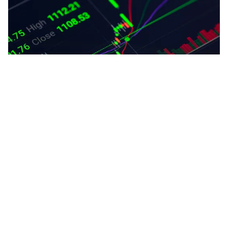
Tin mới
Video
Live
Emagazine
Trang chủ
Nâng hạng tín nhiệm: Ngành nào hưởng
lợi?
VTV.vn - Việc Việt Nam được nâng hạng tín nhiệm mở
đường cho dòng vốn ngoại khổng lồ đổ vào các
ngành tài chính, hạ tầng và công nghệ, tạo động lực...