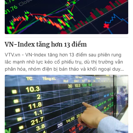
VN-Index tăng hơn 13 điểm
VTV.vn - VN-Index tăng hơn 13 điểm sau phiên rung
lắc mạnh nhờ lực kéo cổ phiếu trụ, dù thị trường vẫn
phân hóa, nhóm điện bị bán tháo và khối ngoại duy...