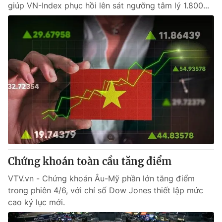
giúp VN-Index phục hồi lên sát ngưỡng tâm lý 1.800...
® Cấm sao chép dưới mọi hình thức nếu không có sự chấp
thuận bằng văn bản. Ghi rõ nguồn VTV.vn khi phát hành lại
thông tin từ website này.
Chứng khoán toàn cầu tăng điểm
VTV.vn - Chứng khoán Âu-Mỹ phần lớn tăng điểm
trong phiên 4/6, với chỉ số Dow Jones thiết lập mức
cao kỷ lục mới.