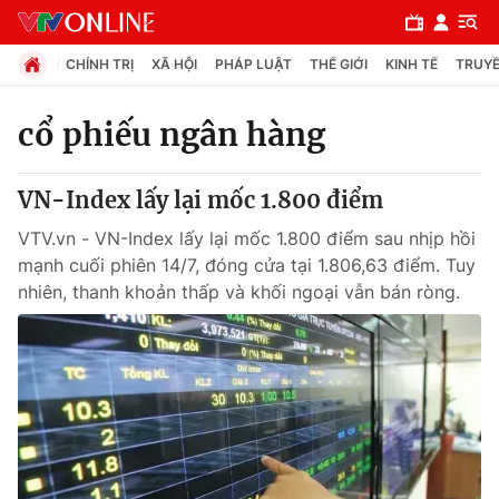
CHÍNH TRỊ
XÃ HỘI
PHÁP LUẬT
THẾ GIỚI
KINH TẾ
TRUYỀ
cổ phiếu ngân hàng
Chuyên mục
VN-Index lấy lại mốc 1.800 điểm
Chính trị
VTV.vn - VN-Index lấy lại mốc 1.800 điểm sau nhịp hồi
mạnh cuối phiên 14/7, đóng cửa tại 1.806,63 điểm. Tuy
Xã hội
nhiên, thanh khoản thấp và khối ngoại vẫn bán ròng.
Pháp luật
Y tế
Thế giới