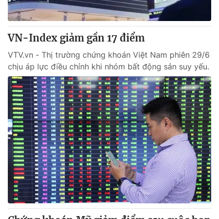
Giao lưu trực tuyến
Sản phẩm
Lịch phát sóng
Thị trường
VN-Index giảm gần 17 điểm
Tư vấn
VTV.vn - Thị trường chứng khoán Việt Nam phiên 29/6
Chuyên mục khác
chịu áp lực điều chỉnh khi nhóm bất động sản suy yếu.
Emagazine
Podcast
Photo
Infographic
Video
Shorts video
VTV Money
VTV Thể thao
VTV Sức khoẻ
Bất động sản