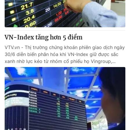
Tin tức
Kinh tế
Thế giới đó đây
Tài chính
Dữ liệu và đời sống
Câu chuyện quốc tế
Thị trường
VN-Index tăng hơn 5 điểm
Truyền hình
Góc doanh nghiệp
VTV.vn - Thị trường chứng khoán phiên giao dịch ngày
30/6 diễn biến phân hóa khi VN-Index giữ được sắc
Phim VTV
xanh nhờ lực kéo từ nhóm cổ phiếu họ Vingroup,...
Giải trí
Hậu trường
Điện ảnh
Đời sống
Nhân vật
Âm nhạc
Du lịch
Khán giả
Giáo dục
Sao
Làm đẹp
Giải sao mai
Tuyển sinh
Công nghệ
Chất lượng cuộc sống
Học trực tuyến
Hitech Công nghệ tương lai