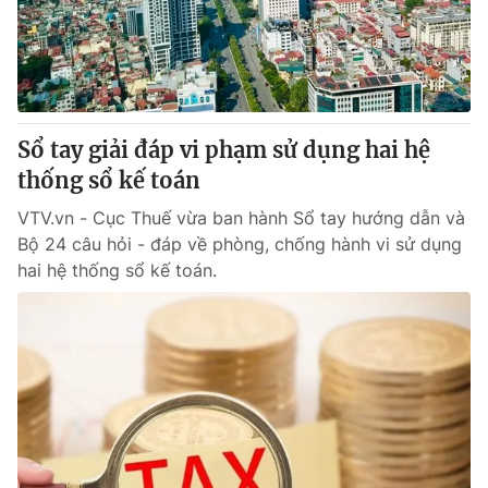
Giao lưu trực tuyến
Sản phẩm
Lịch phát sóng
Thị trường
Tư vấn
Chuyên mục khác
Sổ tay giải đáp vi phạm sử dụng hai hệ
thống sổ kế toán
Emagazine
Podcast
VTV.vn - Cục Thuế vừa ban hành Sổ tay hướng dẫn và
Bộ 24 câu hỏi - đáp về phòng, chống hành vi sử dụng
Photo
Infographic
hai hệ thống sổ kế toán.
Video
Shorts video
VTV Money
VTV Thể thao
VTV Sức khoẻ
Bất động sản