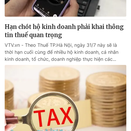
Giấy phép hoạt động báo in và báo điện tử số 483/GP-BTTTT
cấp ngày 29/12/2023
Tổng Biên tập:
Vũ Thanh Thủy
Hạn chót hộ kinh doanh phải khai thông
Phó Tổng Biên tập:
Nguyễn Thị Mỹ Hạnh, Phạm Quốc Thắng,
Nguyễn Trọng Ninh
tin thuế quan trọng
Tổng đài VTV:
024.38 355 931 - 024.38 355 932
VTV.vn - Theo Thuế TP.Hà Nội, ngày 31/7 này sẽ là
Ðiện thoại Thời báo VTV:
024.66 897 897
thời hạn cuối cùng để nhiều hộ kinh doanh, cá nhân
Email:
toasoan@vtv.vn
kinh doanh, tổ chức, doanh nghiệp thực hiện các...
Liên hệ quảng cáo:
024-7300.7108