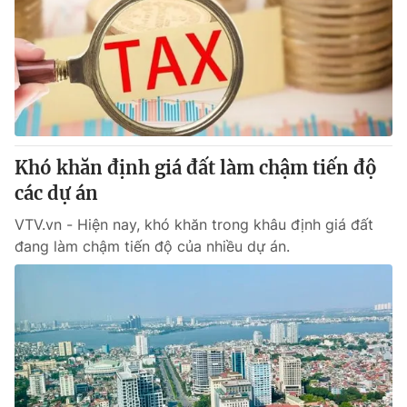
Tin tức
Kinh tế
Thế giới đó đây
Tài chính
Dữ liệu và đời sống
Câu chuyện quốc tế
Thị trường
Truyền hình
Góc doanh nghiệp
Khó khăn định giá đất làm chậm tiến độ
Phim VTV
các dự án
Giải trí
Hậu trường
VTV.vn - Hiện nay, khó khăn trong khâu định giá đất
Điện ảnh
đang làm chậm tiến độ của nhiều dự án.
Đời sống
Nhân vật
Âm nhạc
Du lịch
Khán giả
Giáo dục
Sao
Làm đẹp
Giải sao mai
Tuyển sinh
Công nghệ
Chất lượng cuộc sống
Học trực tuyến
Hitech Công nghệ tương lai