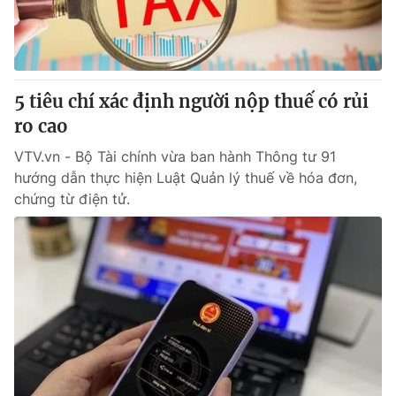
Thị trường 24h
Tấm lòng Việt
VTV4
Vươn mình bằng AI
5 tiêu chí xác định người nộp thuế có rủi
VTV9
VTV8
ro cao
VTV.vn - Bộ Tài chính vừa ban hành Thông tư 91
Liên hệ tòa soạn
English
hướng dẫn thực hiện Luật Quản lý thuế về hóa đơn,
chứng từ điện tử.
THỜI BÁO VTV
Theo dõi báo trên
Cơ quan chủ quản:
Đài Truyền hình Việt Nam
Cơ quan báo chí:
Thời báo VTV