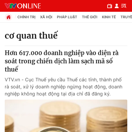
CHÍNH TRỊ
XÃ HỘI
PHÁP LUẬT
THẾ GIỚI
KINH TẾ
TRUYỀ
cơ quan thuế
Chuyên mục
Hơn 617.000 doanh nghiệp vào diện rà
Chính trị
soát trong chiến dịch làm sạch mã số
thuế
Xã hội
VTV.vn - Cục Thuế yêu cầu Thuế các tỉnh, thành phố
rà soát, xử lý doanh nghiệp ngừng hoạt động, doanh
Pháp luật
nghiệp không hoạt động tại địa chỉ đã đăng ký.
Y tế
Thế giới