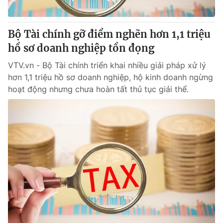
® Cấm sao chép dưới mọi hình thức nếu không có sự chấp
Bộ Tài chính gỡ điểm nghẽn hơn 1,1 triệu
thuận bằng văn bản. Ghi rõ nguồn VTV.vn khi phát hành lại
hồ sơ doanh nghiệp tồn đọng
thông tin từ website này.
VTV.vn - Bộ Tài chính triển khai nhiều giải pháp xử lý
hơn 1,1 triệu hồ sơ doanh nghiệp, hộ kinh doanh ngừng
hoạt động nhưng chưa hoàn tất thủ tục giải thể.