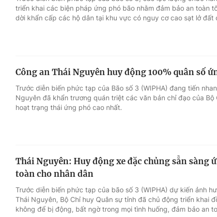
triển khai các biện pháp ứng phó bão nhằm đảm bảo an toàn tối
dời khẩn cấp các hộ dân tại khu vực có nguy cơ cao sạt lở đất
Giải trí
Đời sống
Điện ảnh
Du lịch
Công an Thái Nguyên huy động 100% quân số ứn
Âm nhạc
Làm đẹp
Trước diễn biến phức tạp của Bão số 3 (WIPHA) đang tiến nhan
Nguyên đã khẩn trương quán triệt các văn bản chỉ đạo của Bộ 
Sao
Chất lượng cuộc sốn
hoạt trạng thái ứng phó cao nhất.
Thái Nguyên: Huy động xe đặc chủng sẵn sàng ứ
toàn cho nhân dân
Trước diễn biến phức tạp của bão số 3 (WIPHA) dự kiến ảnh hư
Thái Nguyên, Bộ Chỉ huy Quân sự tỉnh đã chủ động triển khai 
không để bị động, bất ngờ trong mọi tình huống, đảm bảo an toà