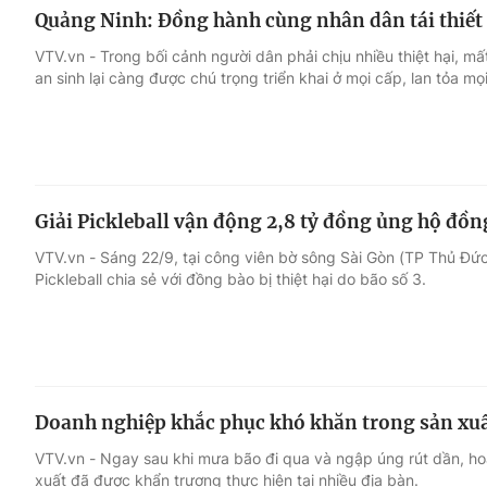
Quảng Ninh: Đồng hành cùng nhân dân tái thiết
VTV.vn - Trong bối cảnh người dân phải chịu nhiều thiệt hại, mấ
an sinh lại càng được chú trọng triển khai ở mọi cấp, lan tỏa mọi
Giải Pickleball vận động 2,8 tỷ đồng ủng hộ đồng
VTV.vn - Sáng 22/9, tại công viên bờ sông Sài Gòn (TP Thủ Đứ
Pickleball chia sẻ với đồng bào bị thiệt hại do bão số 3.
Doanh nghiệp khắc phục khó khăn trong sản xuấ
VTV.vn - Ngay sau khi mưa bão đi qua và ngập úng rút dần, ho
xuất đã được khẩn trương thực hiện tại nhiều địa bàn.