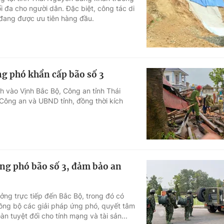
 đa cho người dân. Đặc biệt, công tác di
Góc ảnh
 đang được ưu tiên hàng đầu.
Giáo dục
Công nghệ
Tuyển sinh
Hitech Công ng
g phó khẩn cấp bão số 3
Học trực tuyến
Sản phẩm
h vào Vịnh Bắc Bộ, Công an tỉnh Thái
Công an và UBND tỉnh, đồng thời kích
g
Thị trường
Tư vấn
ng phó bão số 3, đảm bảo an
ởng trực tiếp đến Bắc Bộ, trong đó có
đồng bộ các giải pháp ứng phó, quyết tâm
n tuyệt đối cho tính mạng và tài sản...