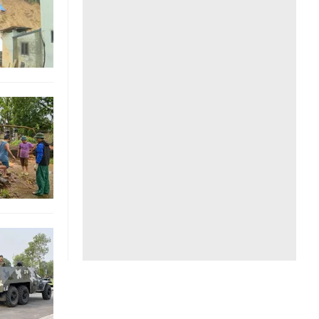
Liên hệ toà soạn
hệ tương lai