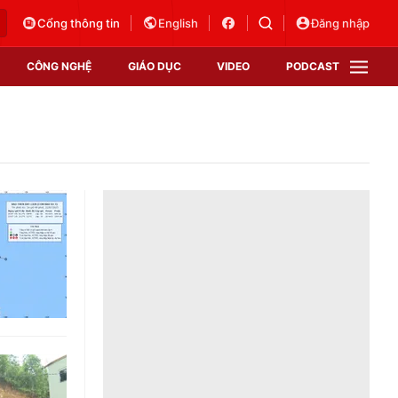
Cổng thông tin
English
Đăng nhập
CÔNG NGHỆ
GIÁO DỤC
VIDEO
PODCAST
VTV Money
VTV Thể thao
VTV Sức khoẻ
Bất động sản
Thị trường 24h
Tấm lòng Việt
Vươn mình bằng AI
VTV4
VTV8
VTV9
Lịch phát sóng
Giao lưu trực tuyến
Sự kiện