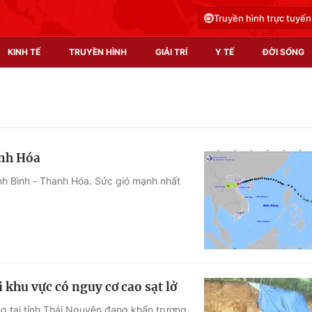
Truyền hình trực tuyến
KINH TẾ
TRUYỀN HÌNH
GIẢI TRÍ
Y TẾ
ĐỜI SỐNG
Pháp luật
Y tế
Truyền hình
Multimedia
anh Hóa
Phim VTV
Video
Ninh Bình - Thanh Hóa. Sức gió mạnh nhất
Hậu trường
Shorts video
Nhân vật
Podcast
Khán giả
EMagazine
Giải sao mai
Photo
 khu vực có nguy cơ cao sạt lở
Infographic
ng tại tỉnh Thái Nguyên đang khẩn trương