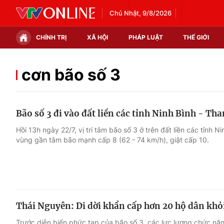
Chủ Nhật, 9/8/2026
CHÍNH TRỊ
XÃ HỘI
PHÁP LUẬT
THẾ GIỚI
Chính trị
Xã hội
cơn bão số 3
Thế giới
Kinh tế
Bão số 3 đi vào đất liền các tỉnh Ninh Bình - Th
Tin tức
Tài chính
Hồi 13h ngày 22/7, vị trí tâm bão số 3 ở trên đất liền các tỉnh 
vùng gần tâm bão mạnh cấp 8 (62 - 74 km/h), giật cấp 10.
Thế giới đó đây
Thị trường
Câu chuyện quốc tế
Góc doanh nghiệp
Dữ liệu và đời sống
Thái Nguyên: Di dời khẩn cấp hơn 20 hộ dân khỏi
Trước diễn biến phức tạp của bão số 3, các lực lượng chức nă