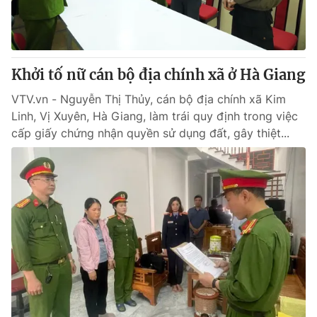
Giao lưu trực tuyến
Sản phẩm
Lịch phát sóng
Thị trường
Tư vấn
Khởi tố nữ cán bộ địa chính xã ở Hà Giang
Chuyên mục khác
VTV.vn - Nguyễn Thị Thủy, cán bộ địa chính xã Kim
Linh, Vị Xuyên, Hà Giang, làm trái quy định trong việc
Emagazine
Podcast
cấp giấy chứng nhận quyền sử dụng đất, gây thiệt...
Photo
Infographic
Video
Shorts video
VTV Money
VTV Thể thao
VTV Sức khoẻ
Bất động sản