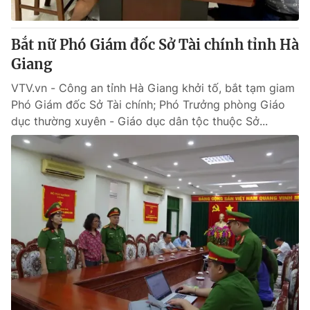
® Cấm sao chép dưới mọi hình thức nếu không có sự chấp
Bắt nữ Phó Giám đốc Sở Tài chính tỉnh Hà
thuận bằng văn bản. Ghi rõ nguồn VTV.vn khi phát hành lại
Giang
thông tin từ website này.
VTV.vn - Công an tỉnh Hà Giang khởi tố, bắt tạm giam
Phó Giám đốc Sở Tài chính; Phó Trưởng phòng Giáo
dục thường xuyên - Giáo dục dân tộc thuộc Sở...