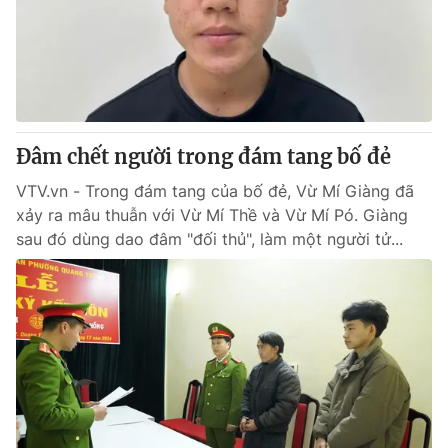
Tin tức
Kinh tế
Thế giới đó đây
Tài chính
Dữ liệu và đời sống
Câu chuyện quốc tế
Thị trường
Đâm chết người trong đám tang bố đẻ
Truyền hình
Góc doanh nghiệp
VTV.vn - Trong đám tang của bố đẻ, Vừ Mí Giàng đã
Phim VTV
Giải trí
xảy ra mâu thuẫn với Vừ Mí Thề và Vừ Mí Pó. Giàng
Hậu trường
sau đó dùng dao đâm "đối thủ", làm một người tử...
Điện ảnh
Đời sống
Nhân vật
Âm nhạc
Du lịch
Khán giả
Giáo dục
Sao
Làm đẹp
Giải sao mai
Tuyển sinh
Công nghệ
Chất lượng cuộc sống
Học trực tuyến
Hitech Công nghệ tương lai