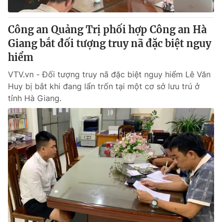
Giấy phép hoạt động báo in và báo điện tử số 483/GP-BTTTT
cấp ngày 29/12/2023
Công an Quảng Trị phối hợp Công an Hà
Tổng Biên tập:
Vũ Thanh Thủy
Giang bắt đối tượng truy nã đặc biệt nguy
Phó Tổng Biên tập:
Nguyễn Thị Mỹ Hạnh, Phạm Quốc Thắng,
hiểm
Nguyễn Trọng Ninh
Tổng đài VTV:
024.38 355 931 - 024.38 355 932
VTV.vn - Đối tượng truy nã đặc biệt nguy hiểm Lê Văn
Ðiện thoại Thời báo VTV:
024.66 897 897
Huy bị bắt khi đang lẩn trốn tại một cơ sở lưu trú ở
Email:
toasoan@vtv.vn
tỉnh Hà Giang.
Liên hệ quảng cáo:
024-7300.7108