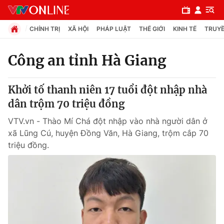
CHÍNH TRỊ
XÃ HỘI
PHÁP LUẬT
THẾ GIỚI
KINH TẾ
TRUYỀ
Công an tỉnh Hà Giang
Chuyên mục
Khởi tố thanh niên 17 tuổi đột nhập nhà
Chính trị
dân trộm 70 triệu đồng
VTV.vn - Thào Mí Chá đột nhập vào nhà người dân ở
Xã hội
xã Lũng Cú, huyện Đồng Văn, Hà Giang, trộm cắp 70
triệu đồng.
Pháp luật
Y tế
Thế giới