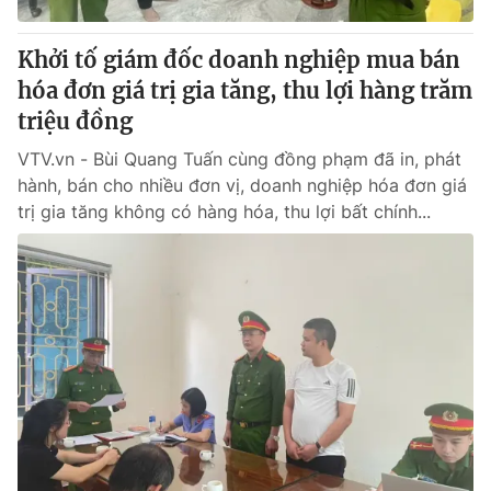
Thị trường 24h
Tấm lòng Việt
Khởi tố giám đốc doanh nghiệp mua bán
VTV4
Vươn mình bằng AI
hóa đơn giá trị gia tăng, thu lợi hàng trăm
triệu đồng
VTV9
VTV8
VTV.vn - Bùi Quang Tuấn cùng đồng phạm đã in, phát
hành, bán cho nhiều đơn vị, doanh nghiệp hóa đơn giá
Liên hệ tòa soạn
English
trị gia tăng không có hàng hóa, thu lợi bất chính...
THỜI BÁO VTV
Theo dõi báo trên
Cơ quan chủ quản:
Đài Truyền hình Việt Nam
Cơ quan báo chí:
Thời báo VTV