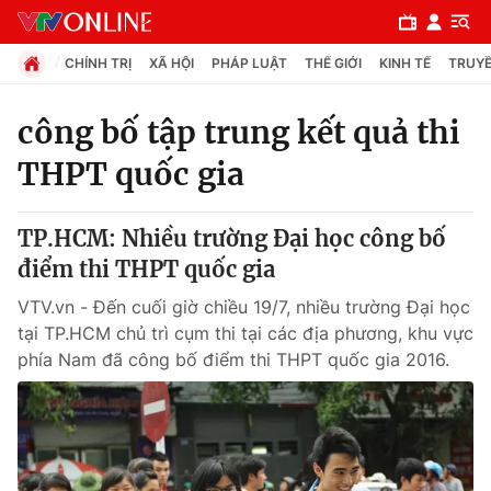
CHÍNH TRỊ
XÃ HỘI
PHÁP LUẬT
THẾ GIỚI
KINH TẾ
TRUYỀ
công bố tập trung kết quả thi
THPT quốc gia
Chuyên mục
Chính trị
TP.HCM: Nhiều trường Đại học công bố
điểm thi THPT quốc gia
Xã hội
VTV.vn - Đến cuối giờ chiều 19/7, nhiều trường Đại học
tại TP.HCM chủ trì cụm thi tại các địa phương, khu vực
Pháp luật
phía Nam đã công bố điểm thi THPT quốc gia 2016.
Y tế
Thế giới