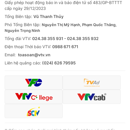
Giao lưu trực tuyến
Giấy phép hoạt động báo in và báo điện tử số 483/GP-BTTTT
Sản phẩm
cấp ngày 29/12/2023
Lịch phát sóng
Tổng Biên tập:
Vũ Thanh Thủy
Thị trường
Phó Tổng Biên tập:
Nguyễn Thị Mỹ Hạnh, Phạm Quốc Thắng,
Tư vấn
Nguyễn Trọng Ninh
Chuyên mục khác
Tổng đài VTV:
024.38 355 931 - 024.38 355 932
Ðiện thoại Thời báo VTV:
0988 671 671
Emagazine
Podcast
Email:
toasoan@vtv.vn
Liên hệ quảng cáo:
(024) 626 79595
Photo
Infographic
Video
Shorts video
VTV Money
VTV Thể thao
VTV Sức khoẻ
Bất động sản