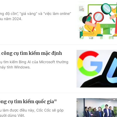
g độ cồn”, “giá vàng” và “việc làm online”
đầu năm 2024.
m công cụ tìm kiếm mặc định
 tìm kiếm Bing AI của Microsoft thường
 máy tính Windows.
ông cụ tìm kiếm quốc gia"
u làm được điều này, Cốc Cốc sẽ góp
gười dùng Việt.