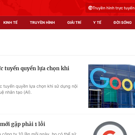
Truyền hình trực tuyến
KINH TẾ
TRUYỀN HÌNH
GIẢI TRÍ
Y TẾ
ĐỜI SỐNG
Pháp luật
Y tế
Truyền hình
Multimedia
ực tuyến quyền lựa chọn khi
Phim VTV
Video
Hậu trường
Shorts video
c tuyến quyền lựa chọn khi sử dụng nội
uệ nhân tạo (AI).
Nhân vật
Podcast
Khán giả
EMagazine
Giải sao mai
Photo
mới gặp phải 1 lỗi
Infographic
 công ty 10 lần mỗi ngày, họ có thể sử