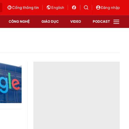
Cổng thông tin
English
Đăng nhập
CÔNG NGHỆ
GIÁO DỤC
VIDEO
PODCAST
VTV Money
VTV Thể thao
VTV Sức khoẻ
Bất động sản
Thị trường 24h
Tấm lòng Việt
Vươn mình bằng AI
VTV4
VTV8
VTV9
Lịch phát sóng
Giao lưu trực tuyến
Sự kiện