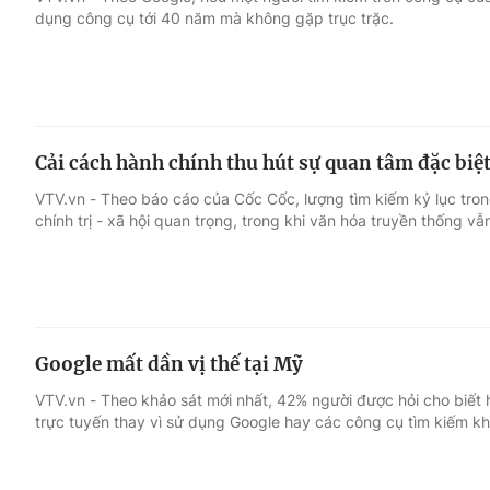
dụng công cụ tới 40 năm mà không gặp trục trặc.
Giải trí
Đời sống
Điện ảnh
Du lịch
Cải cách hành chính thu hút sự quan tâm đặc biệ
Âm nhạc
Làm đẹp
VTV.vn - Theo báo cáo của Cốc Cốc, lượng tìm kiếm kỷ lục tro
chính trị - xã hội quan trọng, trong khi văn hóa truyền thống vẫ
Sao
Chất lượng cuộc sốn
Google mất dần vị thế tại Mỹ
VTV.vn - Theo khảo sát mới nhất, 42% người được hỏi cho biết 
trực tuyến thay vì sử dụng Google hay các công cụ tìm kiếm kh