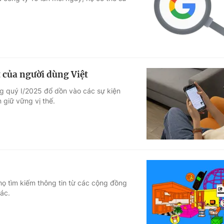
Góc ảnh
Giáo dục
Công nghệ
Tuyển sinh
Hitech Công ng
t của người dùng Việt
Học trực tuyến
Sản phẩm
ng quý I/2025 đổ dồn vào các sự kiện
n giữ vững vị thế.
g
Thị trường
Tư vấn
họ tìm kiếm thông tin từ các cộng đồng
ác.