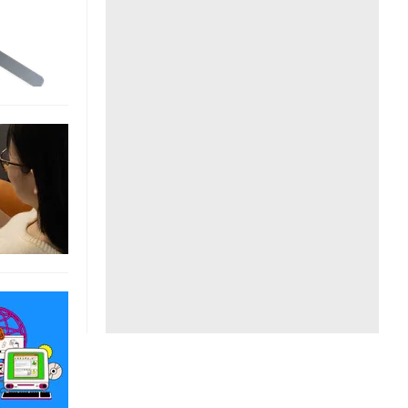
Liên hệ toà soạn
hệ tương lai