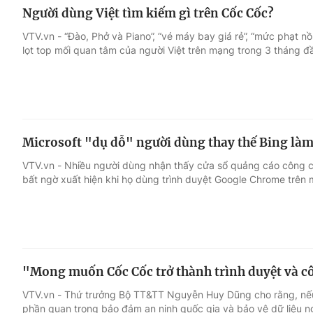
Người dùng Việt tìm kiếm gì trên Cốc Cốc?
VTV.vn - “Đào, Phở và Piano”, “vé máy bay giá rẻ”, “mức phạt nồn
lọt top mối quan tâm của người Việt trên mạng trong 3 tháng 
Microsoft "dụ dỗ" người dùng thay thế Bing là
VTV.vn - Nhiều người dùng nhận thấy cửa sổ quảng cáo công cụ
bất ngờ xuất hiện khi họ dùng trình duyệt Google Chrome trên
"Mong muốn Cốc Cốc trở thành trình duyệt và c
VTV.vn - Thứ trưởng Bộ TT&TT Nguyễn Huy Dũng cho rằng, nế
phần quan trọng bảo đảm an ninh quốc gia và bảo vệ dữ liệu n