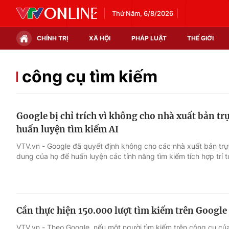
Thứ Năm, 6/8/2026
CHÍNH TRỊ
XÃ HỘI
PHÁP LUẬT
THẾ GIỚI
Chính trị
Xã hội
công cụ tìm kiếm
Thế giới
Kinh tế
Google bị chỉ trích vì không cho nhà xuất bản tr
Tin tức
Tài chính
huấn luyện tìm kiếm AI
Thế giới đó đây
Thị trường
VTV.vn - Google đã quyết định không cho các nhà xuất bản trự
dung của họ để huấn luyện các tính năng tìm kiếm tích hợp trí t
Câu chuyện quốc tế
Góc doanh nghiệp
Dữ liệu và đời sống
Cần thực hiện 150.000 lượt tìm kiếm trên Google 
VTV.vn - Theo Google, nếu một người tìm kiếm trên công cụ của