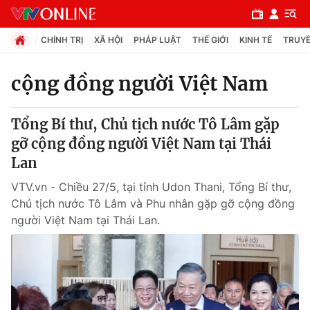
CHÍNH TRỊ
XÃ HỘI
PHÁP LUẬT
THẾ GIỚI
KINH TẾ
TRUYỀ
cộng đồng người Việt Nam
Chuyên mục
Tổng Bí thư, Chủ tịch nước Tô Lâm gặp
Chính trị
gỡ cộng đồng người Việt Nam tại Thái
Lan
Xã hội
VTV.vn - Chiều 27/5, tại tỉnh Udon Thani, Tổng Bí thư,
Chủ tịch nước Tô Lâm và Phu nhân gặp gỡ cộng đồng
Pháp luật
người Việt Nam tại Thái Lan.
Y tế
Thế giới