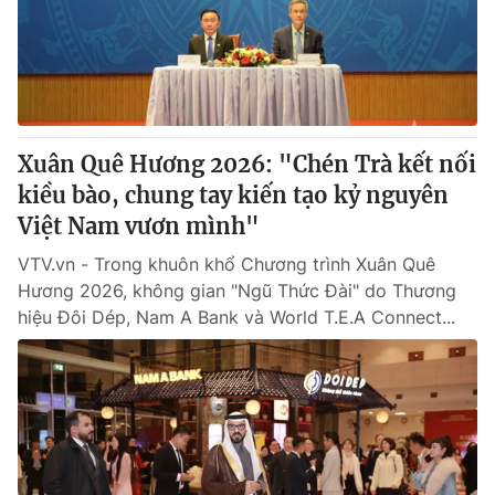
® Cấm sao chép dưới mọi hình thức nếu không có sự chấp
thuận bằng văn bản. Ghi rõ nguồn VTV.vn khi phát hành lại
thông tin từ website này.
Xuân Quê Hương 2026: "Chén Trà kết nối
kiều bào, chung tay kiến tạo kỷ nguyên
Việt Nam vươn mình"
VTV.vn - Trong khuôn khổ Chương trình Xuân Quê
Hương 2026, không gian "Ngũ Thức Đài" do Thương
hiệu Đôi Dép, Nam A Bank và World T.E.A Connect...