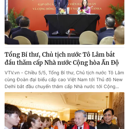
Giao lưu trực tuyến
Sản phẩm
Lịch phát sóng
Thị trường
Tư vấn
Chuyên mục khác
Emagazine
Podcast
Tổng Bí thư, Chủ tịch nước Tô Lâm bắt
đầu thăm cấp Nhà nước Cộng hòa Ấn Độ
Photo
Infographic
VTV.vn - Chiều 5/5, Tổng Bí thư, Chủ tịch nước Tô Lâm
cùng Đoàn đại biểu cấp cao Việt Nam tới Thủ đô New
Video
Shorts video
Delhi bắt đầu chuyến thăm cấp Nhà nước tới Cộng...
VTV Money
VTV Thể thao
VTV Sức khoẻ
Bất động sản