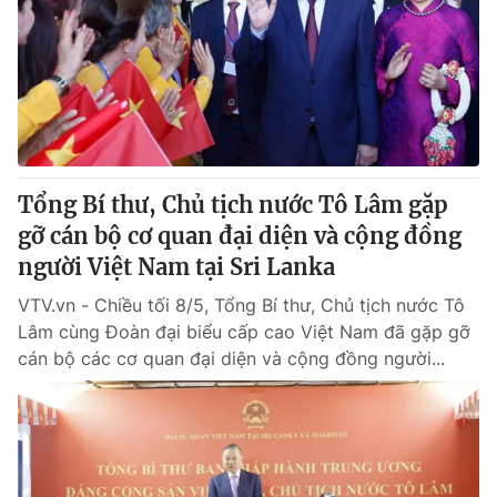
Tin tức
Kinh tế
Thế giới đó đây
Tài chính
Dữ liệu và đời sống
Câu chuyện quốc tế
Thị trường
Truyền hình
Góc doanh nghiệp
Tổng Bí thư, Chủ tịch nước Tô Lâm gặp
Phim VTV
gỡ cán bộ cơ quan đại diện và cộng đồng
Giải trí
người Việt Nam tại Sri Lanka
Hậu trường
Điện ảnh
Đời sống
VTV.vn - Chiều tối 8/5, Tổng Bí thư, Chủ tịch nước Tô
Nhân vật
Âm nhạc
Lâm cùng Đoàn đại biểu cấp cao Việt Nam đã gặp gỡ
Du lịch
Khán giả
cán bộ các cơ quan đại diện và cộng đồng người...
Giáo dục
Sao
Làm đẹp
Giải sao mai
Tuyển sinh
Công nghệ
Chất lượng cuộc sống
Học trực tuyến
Hitech Công nghệ tương lai