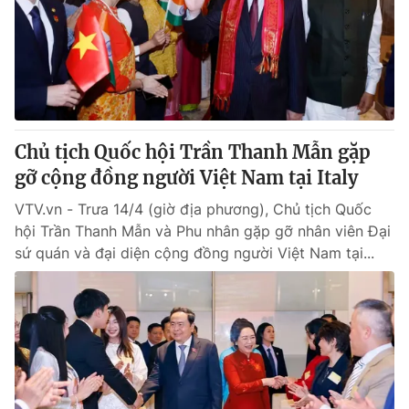
Thị trường 24h
Tấm lòng Việt
VTV4
Vươn mình bằng AI
VTV9
VTV8
Chủ tịch Quốc hội Trần Thanh Mẫn gặp
Liên hệ tòa soạn
English
gỡ cộng đồng người Việt Nam tại Italy
VTV.vn - Trưa 14/4 (giờ địa phương), Chủ tịch Quốc
hội Trần Thanh Mẫn và Phu nhân gặp gỡ nhân viên Đại
sứ quán và đại diện cộng đồng người Việt Nam tại...
THỜI BÁO VTV
Theo dõi báo trên
Cơ quan chủ quản:
Đài Truyền hình Việt Nam
Cơ quan báo chí:
Thời báo VTV