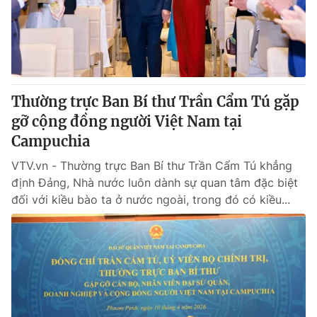
Giấy phép hoạt động báo in và báo điện tử số 483/GP-BTTTT
cấp ngày 29/12/2023
Tổng Biên tập:
Vũ Thanh Thủy
Phó Tổng Biên tập:
Nguyễn Thị Mỹ Hạnh, Phạm Quốc Thắng,
Nguyễn Trọng Ninh
Tổng đài VTV:
Thường trực Ban Bí thư Trần Cẩm Tú gặp
024.38 355 931 - 024.38 355 932
Ðiện thoại Thời báo VTV:
gỡ cộng đồng người Việt Nam tại
024.66 897 897
Email:
Campuchia
toasoan@vtv.vn
Liên hệ quảng cáo:
024-7300.7108
VTV.vn - Thường trực Ban Bí thư Trần Cẩm Tú khẳng
định Đảng, Nhà nước luôn dành sự quan tâm đặc biệt
đối với kiều bào ta ở nước ngoài, trong đó có kiều...