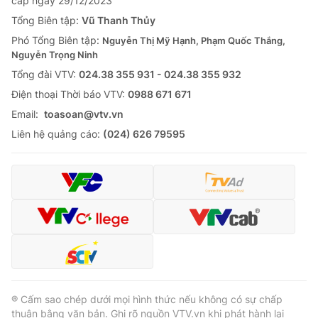
Giao lưu trực tuyến
cấp ngày 29/12/2023
Sản phẩm
Tổng Biên tập:
Vũ Thanh Thủy
Lịch phát sóng
Phó Tổng Biên tập:
Nguyễn Thị Mỹ Hạnh, Phạm Quốc Thắng,
Thị trường
Nguyễn Trọng Ninh
Tư vấn
Tổng đài VTV:
024.38 355 931 - 024.38 355 932
Chuyên mục khác
Ðiện thoại Thời báo VTV:
0988 671 671
Email:
toasoan@vtv.vn
Emagazine
Podcast
Liên hệ quảng cáo:
(024) 626 79595
Photo
Infographic
Video
Shorts video
VTV Money
VTV Thể thao
VTV Sức khoẻ
Bất động sản
® Cấm sao chép dưới mọi hình thức nếu không có sự chấp
thuận bằng văn bản. Ghi rõ nguồn VTV.vn khi phát hành lại