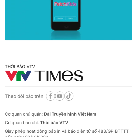
Tin tức
Kinh tế
Thế giới đó đây
Tài chính
Dữ liệu và đời sống
Câu chuyện quốc tế
Thị trường
Truyền hình
Góc doanh nghiệp
Phim VTV
Giải trí
THỜI BÁO VTV
Hậu trường
Điện ảnh
Đời sống
Nhân vật
Âm nhạc
Theo dõi báo trên
Du lịch
Khán giả
Giáo dục
Sao
Làm đẹp
Giải sao mai
Tuyển sinh
Cơ quan chủ quản:
Đài Truyền hình Việt Nam
Công nghệ
Chất lượng cuộc sống
Cơ quan báo chí:
Thời báo VTV
Học trực tuyến
Giấy phép hoạt động báo in và báo điện tử số 483/GP-BTTTT
Hitech Công nghệ tương lai