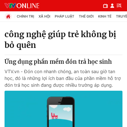
CHÍNH TRỊ
XÃ HỘI
PHÁP LUẬT
THẾ GIỚI
KINH TẾ
TRUYỀ
công nghệ giúp trẻ không bị
bỏ quên
Chuyên mục
Chính trị
Ứng dụng phần mềm đón trả học sinh
VTV.vn - Đón con nhanh chóng, an toàn sau giờ tan
Xã hội
học, đó là những lợi ích ban đầu của phần mềm hỗ trợ
đón trả học sinh đang được nhiều trường áp dụng.
Pháp luật
Y tế
Thế giới