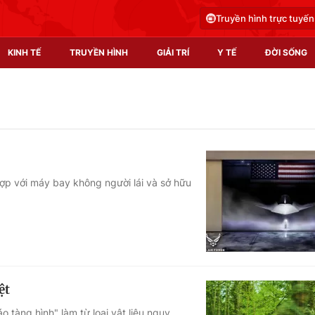
Truyền hình trực tuyến
KINH TẾ
TRUYỀN HÌNH
GIẢI TRÍ
Y TẾ
ĐỜI SỐNG
Pháp luật
Y tế
Truyền hình
Multimedia
Phim VTV
Video
hợp với máy bay không người lái và sở hữu
Hậu trường
Shorts video
Nhân vật
Podcast
Khán giả
EMagazine
Giải sao mai
Photo
ệt
Infographic
o tàng hình" làm từ loại vật liệu ngụy