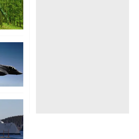
Liên hệ toà soạn
hệ tương lai