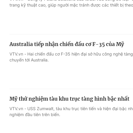
trang kỹ thuật cao, giúp người mặc tránh được các thiết bị theo
Giải trí
Đời sống
Điện ảnh
Du lịch
Australia tiếp nhận chiến đấu cơ F-35 của Mỹ
Âm nhạc
Làm đẹp
VTV.vn - Hai chiến đấu cơ F-35 hiện đại sở hữu công nghệ tàng
chuyển tới Australia.
Sao
Chất lượng cuộc sốn
Mỹ thử nghiệm tàu khu trục tàng hình bậc nhất
VTV.vn - USS Zumwalt, tàu khu trục tiên tiến và hiện đại bậc 
nghiệm đầu tiên trên biển.