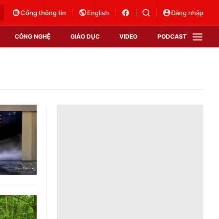
Cổng thông tin
English
Đăng nhập
CÔNG NGHỆ
GIÁO DỤC
VIDEO
PODCAST
VTV Money
VTV Thể thao
VTV Sức khoẻ
Bất động sản
Thị trường 24h
Tấm lòng Việt
Vươn mình bằng AI
VTV4
VTV8
VTV9
Lịch phát sóng
Giao lưu trực tuyến
Sự kiện