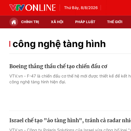
Thứ Bảy, 8/8/2026
CHÍNH TRỊ
XÃ HỘI
PHÁP LUẬT
THẾ GIỚI
Chính trị
Xã hội
công nghệ tàng hình
Thế giới
Kinh tế
Boeing thắng thầu chế tạo chiến đấu cơ
Tin tức
Tài chính
VTV.vn - F-47 là chiến đấu cơ thế hệ mới được thiết kế để kết 
công nghệ tàng hình hiện đại.
Thế giới đó đây
Thị trường
Câu chuyện quốc tế
Góc doanh nghiệp
Dữ liệu và đời sống
Israel chế tạo "áo tàng hình", tránh cả radar nhi
VTV.vn - Công ty Polaris Solutions của Israel vừa công bố loại "á