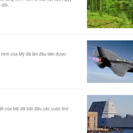
 dõi.
Góc ảnh
Giáo dục
Công nghệ
Tuyển sinh
Hitech Công ng
Học trực tuyến
Sản phẩm
 hình của Mỹ đã lần đầu tiên được
g
Thị trường
Tư vấn
nhất của Mỹ đã bắt đầu các cuộc thử