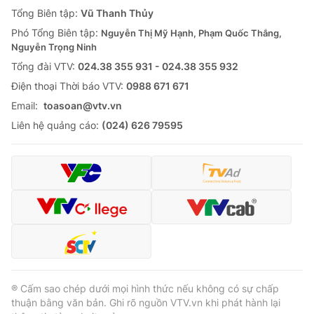
Giao lưu trực tuyến
Tổng Biên tập:
Vũ Thanh Thủy
Sản phẩm
Phó Tổng Biên tập:
Nguyễn Thị Mỹ Hạnh, Phạm Quốc Thắng,
Lịch phát sóng
Thị trường
Nguyễn Trọng Ninh
Tổng đài VTV:
024.38 355 931 - 024.38 355 932
Tư vấn
Ðiện thoại Thời báo VTV:
0988 671 671
Chuyên mục khác
Email:
toasoan@vtv.vn
Emagazine
Podcast
Liên hệ quảng cáo:
(024) 626 79595
Photo
Infographic
Video
Shorts video
VTV Money
VTV Thể thao
VTV Sức khoẻ
Bất động sản
® Cấm sao chép dưới mọi hình thức nếu không có sự chấp
thuận bằng văn bản. Ghi rõ nguồn VTV.vn khi phát hành lại