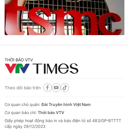
Tin tức
Kinh tế
Thế giới đó đây
Tài chính
Dữ liệu và đời sống
Câu chuyện quốc tế
Thị trường
Truyền hình
Góc doanh nghiệp
Phim VTV
THỜI BÁO VTV
Giải trí
Hậu trường
Điện ảnh
Đời sống
Nhân vật
Âm nhạc
Theo dõi báo trên
Du lịch
Khán giả
Giáo dục
Sao
Làm đẹp
Giải sao mai
Cơ quan chủ quản:
Đài Truyền hình Việt Nam
Tuyển sinh
Công nghệ
Cơ quan báo chí:
Thời báo VTV
Chất lượng cuộc sống
Học trực tuyến
Giấy phép hoạt động báo in và báo điện tử số 483/GP-BTTTT
Hitech Công nghệ tương lai
cấp ngày 29/12/2023