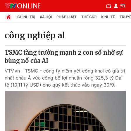
CHÍNH TRỊ
XÃ HỘI
PHÁP LUẬT
THẾ GIỚI
KINH TẾ
TRUYỀ
công nghiệp al
Chuyên mục
TSMC tăng trưởng mạnh 2 con số nhờ sự
Chính trị
bùng nổ của AI
VTV.vn - TSMC - công ty niêm yết công khai có giá trị
Xã hội
nhất châu Á vừa công bố lợi nhuận ròng 325,3 tỷ Đài
tệ (10,11 tỷ USD) cho quý kết thúc vào ngày 30/9.
Pháp luật
Y tế
Thế giới