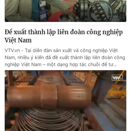
Giao lưu trực tuyến
Sản phẩm
Lịch phát sóng
Thị trường
Tư vấn
Đề xuất thành lập liên đoàn công nghiệp
Chuyên mục khác
Việt Nam
Emagazine
Podcast
VTV.vn - Tại diễn đàn sản xuất và công nghiệp Việt
Nam, nhiều ý kiến đã đề xuất thành lập liên đoàn công
nghiệp Việt Nam – một dạng hợp tác chuỗi để tư...
Photo
Infographic
Video
Shorts video
VTV Money
VTV Thể thao
VTV Sức khoẻ
Bất động sản