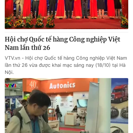
Tin tức
Kinh tế
Thế giới đó đây
Tài chính
Dữ liệu và đời sống
Câu chuyện quốc tế
Thị trường
Hội chợ Quốc tế hàng Công nghiệp Việt
Truyền hình
Nam lần thứ 26
Góc doanh nghiệp
VTV.vn - Hội chợ Quốc tế hàng Công nghiệp Việt Nam
Phim VTV
Giải trí
lần thứ 26 vừa được khai mạc sáng nay (18/10) tại Hà
Hậu trường
Nội.
Điện ảnh
Đời sống
Nhân vật
Âm nhạc
Du lịch
Khán giả
Giáo dục
Sao
Làm đẹp
Giải sao mai
Tuyển sinh
Công nghệ
Chất lượng cuộc sống
Học trực tuyến
Hitech Công nghệ tương lai