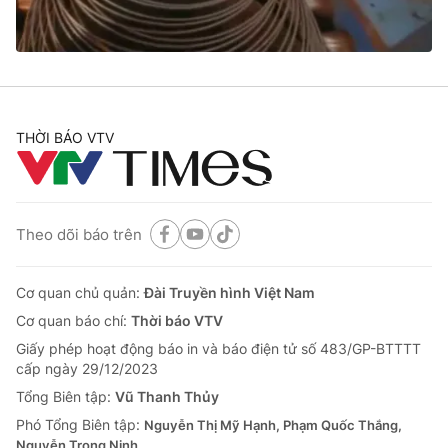
Thị trường 24h
Tấm lòng Việt
VTV4
Vươn mình bằng AI
VTV9
VTV8
THỜI BÁO VTV
Liên hệ tòa soạn
English
Theo dõi báo trên
THỜI BÁO VTV
Cơ quan chủ quản:
Đài Truyền hình Việt Nam
Cơ quan báo chí:
Thời báo VTV
Giấy phép hoạt động báo in và báo điện tử số 483/GP-BTTTT
cấp ngày 29/12/2023
Theo dõi báo trên
Tổng Biên tập:
Vũ Thanh Thủy
Phó Tổng Biên tập:
Nguyễn Thị Mỹ Hạnh, Phạm Quốc Thắng,
Cơ quan chủ quản:
Đài Truyền hình Việt Nam
Nguyễn Trọng Ninh