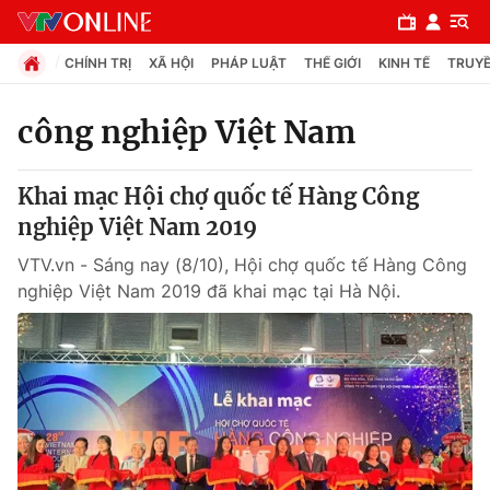
CHÍNH TRỊ
XÃ HỘI
PHÁP LUẬT
THẾ GIỚI
KINH TẾ
TRUYỀ
công nghiệp Việt Nam
Chuyên mục
Khai mạc Hội chợ quốc tế Hàng Công
Chính trị
nghiệp Việt Nam 2019
VTV.vn - Sáng nay (8/10), Hội chợ quốc tế Hàng Công
Xã hội
nghiệp Việt Nam 2019 đã khai mạc tại Hà Nội.
Pháp luật
Y tế
Thế giới