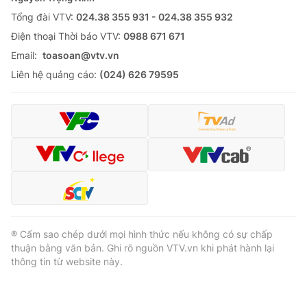
Cơ quan báo chí:
Tổng đài VTV:
024.38 355 931 - 024.38 355 932
Thời báo VTV
Giấy phép hoạt động báo in và báo điện tử số 483/GP-BTTTT
Ðiện thoại Thời báo VTV:
0988 671 671
cấp ngày 29/12/2023
Email:
toasoan@vtv.vn
Tổng Biên tập:
Vũ Thanh Thủy
Liên hệ quảng cáo:
(024) 626 79595
Phó Tổng Biên tập:
Nguyễn Thị Mỹ Hạnh, Phạm Quốc Thắng,
Nguyễn Trọng Ninh
Tổng đài VTV:
024.38 355 931 - 024.38 355 932
Ðiện thoại Thời báo VTV:
024.66 897 897
Email:
toasoan@vtv.vn
Liên hệ quảng cáo:
024-7300.7108
® Cấm sao chép dưới mọi hình thức nếu không có sự chấp
thuận bằng văn bản. Ghi rõ nguồn VTV.vn khi phát hành lại
thông tin từ website này.