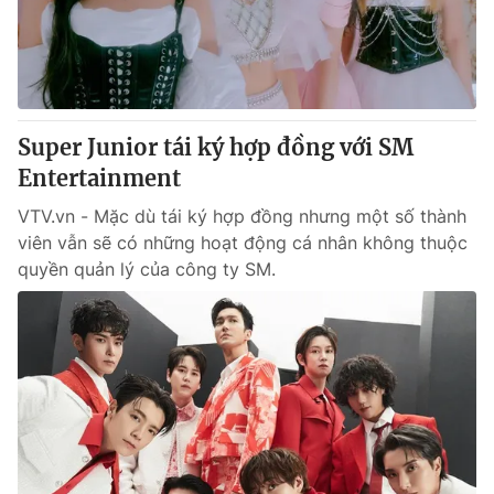
Giao lưu trực tuyến
Sản phẩm
Lịch phát sóng
Thị trường
Tư vấn
Super Junior tái ký hợp đồng với SM
Chuyên mục khác
Entertainment
Emagazine
Podcast
VTV.vn - Mặc dù tái ký hợp đồng nhưng một số thành
viên vẫn sẽ có những hoạt động cá nhân không thuộc
Photo
Infographic
quyền quản lý của công ty SM.
Video
Shorts video
VTV Money
VTV Thể thao
VTV Sức khoẻ
Bất động sản