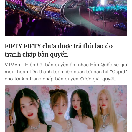
Tin tức
Kinh tế
Thế giới đó đây
Tài chính
Dữ liệu và đời sống
Câu chuyện quốc tế
Thị trường
FIFTY FIFTY chưa được trả thù lao do
Truyền hình
Góc doanh nghiệp
tranh chấp bản quyền
Phim VTV
Giải trí
VTV.vn - Hiệp hội bản quyền âm nhạc Hàn Quốc sẽ giữ
Hậu trường
mọi khoản tiền thanh toán liên quan tới bản hit "Cupid"
Điện ảnh
cho tới khi tranh chấp bản quyền được giải quyết.
Đời sống
Nhân vật
Âm nhạc
Du lịch
Khán giả
Giáo dục
Sao
Làm đẹp
Giải sao mai
Tuyển sinh
Công nghệ
Chất lượng cuộc sống
Học trực tuyến
Hitech Công nghệ tương lai