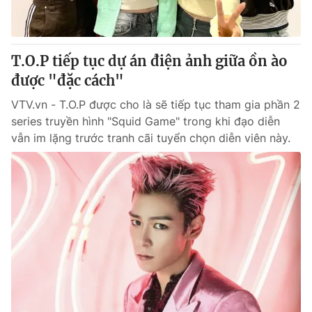
Cơ quan báo chí:
Thời báo VTV
Giấy phép hoạt động báo in và báo điện tử số 483/GP-BTTTT
cấp ngày 29/12/2023
T.O.P tiếp tục dự án điện ảnh giữa ồn ào
Tổng Biên tập:
Vũ Thanh Thủy
được "đặc cách"
Phó Tổng Biên tập:
Nguyễn Thị Mỹ Hạnh, Phạm Quốc Thắng,
VTV.vn - T.O.P được cho là sẽ tiếp tục tham gia phần 2
Nguyễn Trọng Ninh
series truyền hình "Squid Game" trong khi đạo diễn
Tổng đài VTV:
024.38 355 931 - 024.38 355 932
vẫn im lặng trước tranh cãi tuyển chọn diễn viên này.
Ðiện thoại Thời báo VTV:
024.66 897 897
Email:
toasoan@vtv.vn
Liên hệ quảng cáo:
024-7300.7108