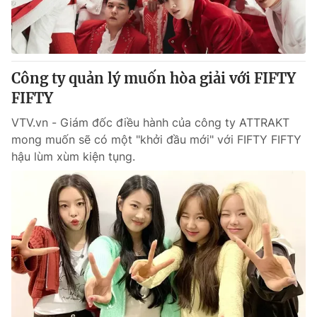
Thị trường 24h
Tấm lòng Việt
VTV4
Vươn mình bằng AI
Công ty quản lý muốn hòa giải với FIFTY
VTV9
VTV8
FIFTY
VTV.vn - Giám đốc điều hành của công ty ATTRAKT
Liên hệ tòa soạn
English
mong muốn sẽ có một "khởi đầu mới" với FIFTY FIFTY
hậu lùm xùm kiện tụng.
THỜI BÁO VTV
Theo dõi báo trên
Cơ quan chủ quản:
Đài Truyền hình Việt Nam