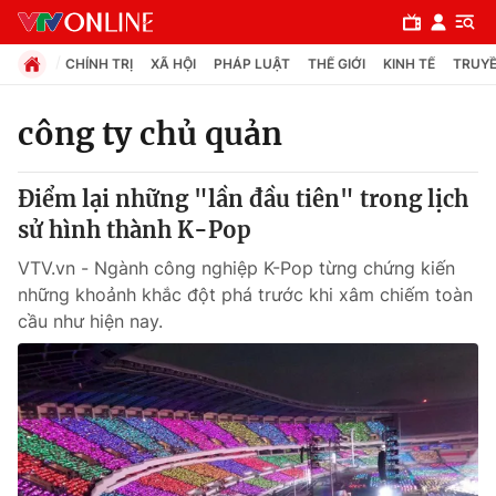
CHÍNH TRỊ
XÃ HỘI
PHÁP LUẬT
THẾ GIỚI
KINH TẾ
TRUYỀ
công ty chủ quản
Chuyên mục
Điểm lại những "lần đầu tiên" trong lịch
Chính trị
sử hình thành K-Pop
VTV.vn - Ngành công nghiệp K-Pop từng chứng kiến
Xã hội
những khoảnh khắc đột phá trước khi xâm chiếm toàn
cầu như hiện nay.
Pháp luật
Y tế
Thế giới