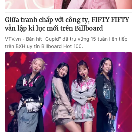
Giữa tranh chấp với công ty, FIFTY FIFTY
vẫn lập kỉ lục mới trên Billboard
® Cấm sao chép dưới mọi hình thức nếu không có sự chấp
thuận bằng văn bản. Ghi rõ nguồn VTV.vn khi phát hành lại
VTV.vn - Bản hit "Cupid" đã trụ vững 15 tuần liên tiếp
thông tin từ website này.
trên BXH uy tín Billboard Hot 100.