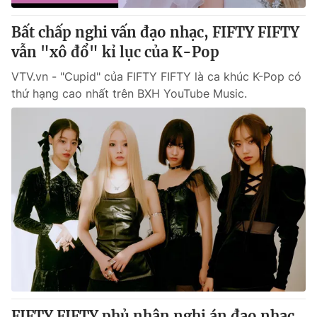
Bất chấp nghi vấn đạo nhạc, FIFTY FIFTY
vẫn "xô đổ" kỉ lục của K-Pop
VTV.vn - "Cupid" của FIFTY FIFTY là ca khúc K-Pop có
thứ hạng cao nhất trên BXH YouTube Music.
FIFTY FIFTY phủ nhận nghi án đạo nhạc