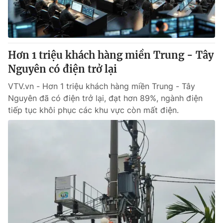
Thị trường 24h
Tấm lòng Việt
VTV4
Vươn mình bằng AI
Hơn 1 triệu khách hàng miền Trung - Tây
VTV9
VTV8
Nguyên có điện trở lại
VTV.vn - Hơn 1 triệu khách hàng miền Trung - Tây
Liên hệ tòa soạn
English
Nguyên đã có điện trở lại, đạt hơn 89%, ngành điện
tiếp tục khôi phục các khu vực còn mất điện.
THỜI BÁO VTV
Theo dõi báo trên
Cơ quan chủ quản:
Đài Truyền hình Việt Nam
Cơ quan báo chí:
Thời báo VTV