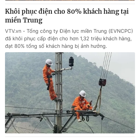
Khôi phục điện cho 80% khách hàng tại
® Cấm sao chép dưới mọi hình thức nếu không có sự chấp
miền Trung
thuận bằng văn bản. Ghi rõ nguồn VTV.vn khi phát hành lại
thông tin từ website này.
VTV.vn - Tổng công ty Điện lực miền Trung (EVNCPC)
đã khôi phục cấp điện cho hơn 1,32 triệu khách hàng,
đạt 80% tổng số khách hàng bị ảnh hưởng.