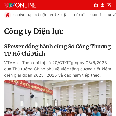
CHÍNH TRỊ
XÃ HỘI
PHÁP LUẬT
THẾ GIỚI
KINH TẾ
TRUYỀ
Công ty Điện lực
Chuyên mục
SPower đồng hành cùng Sở Công Thương
Chính trị
TP Hồ Chí Minh
VTV.vn - Theo chỉ thị số 20/CT-TTg ngày 08/6/2023
Xã hội
của Thủ tướng Chính phủ về việc tăng cường tiết kiệm
điện giai đoạn 2023 -2025 và các năm tiếp theo.
Pháp luật
Y tế
Thế giới