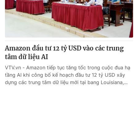
Tin tức
Kinh tế
Thế giới đó đây
Tài chính
Dữ liệu và đời sống
Câu chuyện quốc tế
Thị trường
Amazon đầu tư 12 tỷ USD vào các trung
Truyền hình
Góc doanh nghiệp
tâm dữ liệu AI
Phim VTV
Giải trí
VTV.vn - Amazon tiếp tục tăng tốc trong cuộc đua hạ
Hậu trường
tầng AI khi công bố kế hoạch đầu tư 12 tỷ USD xây
Điện ảnh
dựng các trung tâm dữ liệu mới tại bang Louisiana,...
Đời sống
Nhân vật
Âm nhạc
Du lịch
Khán giả
Giáo dục
Sao
Làm đẹp
Giải sao mai
Tuyển sinh
Công nghệ
Chất lượng cuộc sống
Học trực tuyến
Hitech Công nghệ tương lai