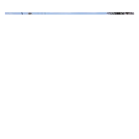
Tin mới
Video
Live
Emagazine
Trang chủ
Cảnh báo về việc lan truyền thông tin
“copy” kiến nghị liên quan đến tiền điện
tháng 8
VTV.vn - EVNNPC đề nghị khách hàng nâng cao cảnh
giác, tránh để kẻ xấu lợi dụng gây hoang mang dư
luận.