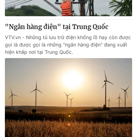
Giấy phép hoạt động báo in và báo điện tử số 483/GP-BTTTT
cấp ngày 29/12/2023
Tổng Biên tập:
Vũ Thanh Thủy
"Ngân hàng điện" tại Trung Quốc
Phó Tổng Biên tập:
Nguyễn Thị Mỹ Hạnh, Phạm Quốc Thắng,
Nguyễn Trọng Ninh
VTV.vn - Những tủ lưu trữ điện khổng lồ hay còn được
Tổng đài VTV:
024.38 355 931 - 024.38 355 932
gọi là được gọi là những "ngân hàng điện" đang xuất
Ðiện thoại Thời báo VTV:
024.66 897 897
hiện khắp nơi tại Trung Quốc.
Email:
toasoan@vtv.vn
Liên hệ quảng cáo:
024-7300.7108