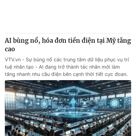
Giao lưu trực tuyến
Sản phẩm
Lịch phát sóng
Thị trường
Tư vấn
AI bùng nổ, hóa đơn tiền điện tại Mỹ tăng
Chuyên mục khác
cao
Emagazine
Podcast
VTV.vn - Sự bùng nổ các trung tâm dữ liệu phục vụ trí
tuệ nhân tạo - AI đang trở thành tác nhân mới làm
Photo
Infographic
tăng nhanh nhu cầu điện bên cạnh thời tiết cực đoan.
Video
Shorts video
VTV Money
VTV Thể thao
VTV Sức khoẻ
Bất động sản