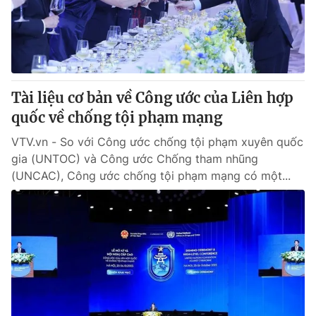
Thị trường 24h
Tấm lòng Việt
VTV4
Vươn mình bằng AI
VTV9
VTV8
Tài liệu cơ bản về Công ước của Liên hợp
quốc về chống tội phạm mạng
Liên hệ tòa soạn
English
VTV.vn - So với Công ước chống tội phạm xuyên quốc
gia (UNTOC) và Công ước Chống tham nhũng
(UNCAC), Công ước chống tội phạm mạng có một...
THỜI BÁO VTV
Theo dõi báo trên
Cơ quan chủ quản:
Đài Truyền hình Việt Nam