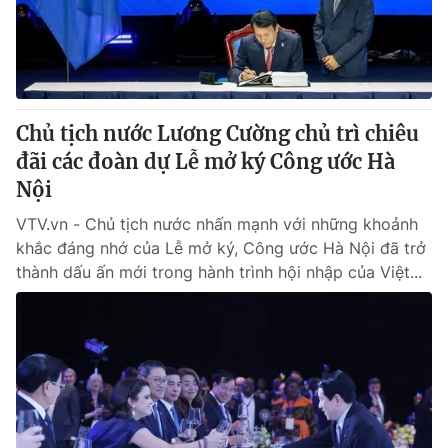
Giao lưu trực tuyến
Sản phẩm
Lịch phát sóng
Thị trường
Tư vấn
Chủ tịch nước Lương Cường chủ trì chiêu
Chuyên mục khác
đãi các đoàn dự Lễ mở ký Công ước Hà
Emagazine
Podcast
Nội
VTV.vn - Chủ tịch nước nhấn mạnh với những khoảnh
Photo
Infographic
khắc đáng nhớ của Lễ mở ký, Công ước Hà Nội đã trở
thành dấu ấn mới trong hành trình hội nhập của Việt...
Video
Shorts video
VTV Money
VTV Thể thao
VTV Sức khoẻ
Bất động sản