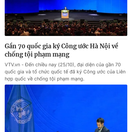
Tin tức
Kinh tế
Thế giới đó đây
Tài chính
Dữ liệu và đời sống
Câu chuyện quốc tế
Thị trường
Gần 70 quốc gia ký Công ước Hà Nội về
Truyền hình
Góc doanh nghiệp
chống tội phạm mạng
Phim VTV
Giải trí
VTV.vn - Đến chiều nay (25/10), đại diện của gần 70
Hậu trường
quốc gia và tổ chức quốc tế đã ký Công ước của Liên
Điện ảnh
hợp quốc về chống tội phạm mạng.
Đời sống
Nhân vật
Âm nhạc
Du lịch
Khán giả
Giáo dục
Sao
Làm đẹp
Giải sao mai
Tuyển sinh
Công nghệ
Chất lượng cuộc sống
Học trực tuyến
Hitech Công nghệ tương lai