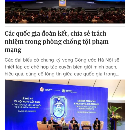
Cơ quan báo chí:
Thời báo VTV
Giấy phép hoạt động báo in và báo điện tử số 483/GP-BTTTT
cấp ngày 29/12/2023
Tổng Biên tập:
Vũ Thanh Thủy
Các quốc gia đoàn kết, chia sẻ trách
Phó Tổng Biên tập:
Nguyễn Thị Mỹ Hạnh, Phạm Quốc Thắng,
nhiệm trong phòng chống tội phạm
Nguyễn Trọng Ninh
mạng
Tổng đài VTV:
024.38 355 931 - 024.38 355 932
Ðiện thoại Thời báo VTV:
Các đại biểu có chung kỳ vọng Công ước Hà Nội sẽ
024.66 897 897
thiết lập cơ chế hợp tác xuyên biên giới minh bạch,
Email:
toasoan@vtv.vn
hiệu quả, củng cố lòng tin giữa các quốc gia trong...
Liên hệ quảng cáo:
024-7300.7108