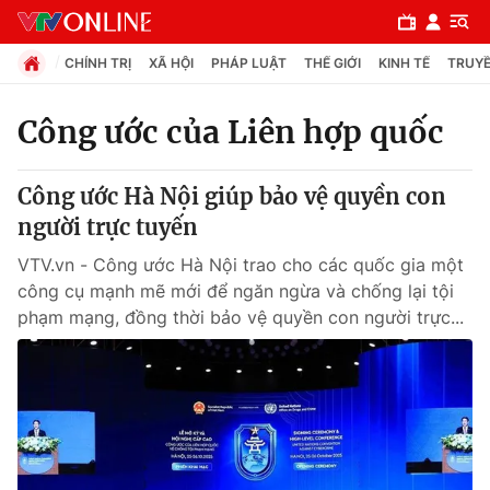
CHÍNH TRỊ
XÃ HỘI
PHÁP LUẬT
THẾ GIỚI
KINH TẾ
TRUYỀ
Công ước của Liên hợp quốc
Chuyên mục
Công ước Hà Nội giúp bảo vệ quyền con
Chính trị
người trực tuyến
VTV.vn - Công ước Hà Nội trao cho các quốc gia một
Xã hội
công cụ mạnh mẽ mới để ngăn ngừa và chống lại tội
phạm mạng, đồng thời bảo vệ quyền con người trực...
Pháp luật
Y tế
Thế giới