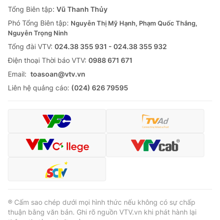
Giao lưu trực tuyến
Tổng Biên tập:
Vũ Thanh Thủy
Sản phẩm
Phó Tổng Biên tập:
Nguyễn Thị Mỹ Hạnh, Phạm Quốc Thắng,
Lịch phát sóng
Thị trường
Nguyễn Trọng Ninh
Tổng đài VTV:
024.38 355 931 - 024.38 355 932
Tư vấn
Ðiện thoại Thời báo VTV:
0988 671 671
Chuyên mục khác
Email:
toasoan@vtv.vn
Emagazine
Podcast
Liên hệ quảng cáo:
(024) 626 79595
Photo
Infographic
Video
Shorts video
VTV Money
VTV Thể thao
VTV Sức khoẻ
Bất động sản
® Cấm sao chép dưới mọi hình thức nếu không có sự chấp
thuận bằng văn bản. Ghi rõ nguồn VTV.vn khi phát hành lại