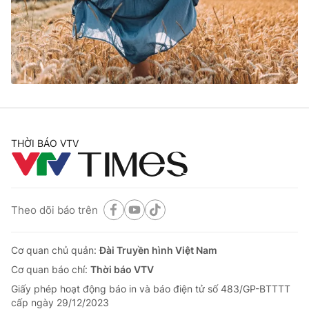
Tin tức
Kinh tế
Thế giới đó đây
Tài chính
Dữ liệu và đời sống
Câu chuyện quốc tế
Thị trường
Truyền hình
Góc doanh nghiệp
Phim VTV
THỜI BÁO VTV
Giải trí
Hậu trường
Điện ảnh
Đời sống
Nhân vật
Âm nhạc
Theo dõi báo trên
Du lịch
Khán giả
Giáo dục
Sao
Làm đẹp
Giải sao mai
Cơ quan chủ quản:
Đài Truyền hình Việt Nam
Tuyển sinh
Công nghệ
Cơ quan báo chí:
Thời báo VTV
Chất lượng cuộc sống
Học trực tuyến
Giấy phép hoạt động báo in và báo điện tử số 483/GP-BTTTT
Hitech Công nghệ tương lai
cấp ngày 29/12/2023