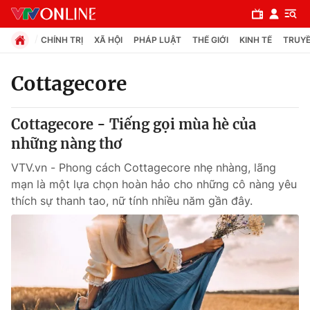
CHÍNH TRỊ
XÃ HỘI
PHÁP LUẬT
THẾ GIỚI
KINH TẾ
TRUYỀ
Cottagecore
Chuyên mục
Cottagecore - Tiếng gọi mùa hè của
Chính trị
những nàng thơ
VTV.vn - Phong cách Cottagecore nhẹ nhàng, lãng
Xã hội
mạn là một lựa chọn hoàn hảo cho những cô nàng yêu
thích sự thanh tao, nữ tính nhiều năm gần đây.
Pháp luật
Y tế
Thế giới