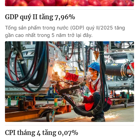
Thị trường 24h
Tấm lòng Việt
GDP quý II tăng 7,96%
VTV4
Vươn mình bằng AI
Tổng sản phẩm trong nước (GDP) quý II/2025 tăng
gần cao nhất trong 5 năm trở lại đây.
VTV9
VTV8
Liên hệ tòa soạn
English
THỜI BÁO VTV
Theo dõi báo trên
Cơ quan chủ quản:
Đài Truyền hình Việt Nam
CPI tháng 4 tăng 0,07%
Cơ quan báo chí:
Thời báo VTV