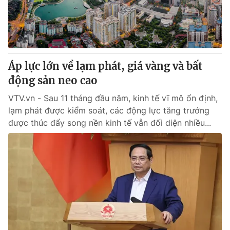
Tin tức
Kinh tế
Thế giới đó đây
Tài chính
Dữ liệu và đời sống
Câu chuyện quốc tế
Thị trường
Áp lực lớn về lạm phát, giá vàng và bất
động sản neo cao
Truyền hình
Góc doanh nghiệp
VTV.vn - Sau 11 tháng đầu năm, kinh tế vĩ mô ổn định,
Phim VTV
Giải trí
lạm phát được kiểm soát, các động lực tăng trưởng
Hậu trường
được thúc đẩy song nền kinh tế vẫn đối diện nhiều...
Điện ảnh
Đời sống
Nhân vật
Âm nhạc
Du lịch
Khán giả
Giáo dục
Sao
Làm đẹp
Giải sao mai
Tuyển sinh
Công nghệ
Chất lượng cuộc sống
Học trực tuyến
Hitech Công nghệ tương lai