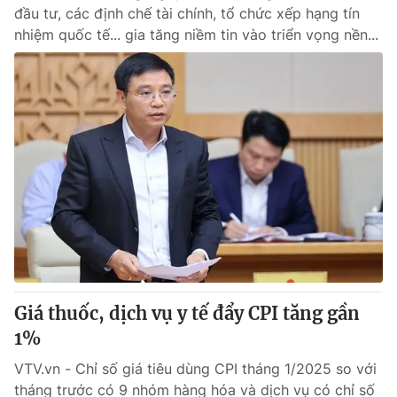
đầu tư, các định chế tài chính, tổ chức xếp hạng tín
nhiệm quốc tế... gia tăng niềm tin vào triển vọng nền...
® Cấm sao chép dưới mọi hình thức nếu không có sự chấp
thuận bằng văn bản. Ghi rõ nguồn VTV.vn khi phát hành lại
thông tin từ website này.
Giá thuốc, dịch vụ y tế đẩy CPI tăng gần
1%
VTV.vn - Chỉ số giá tiêu dùng CPI tháng 1/2025 so với
tháng trước có 9 nhóm hàng hóa và dịch vụ có chỉ số