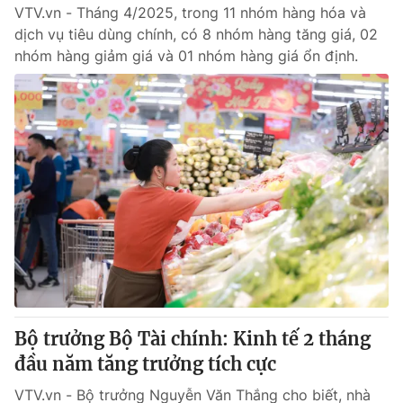
VTV.vn - Tháng 4/2025, trong 11 nhóm hàng hóa và
Giấy phép hoạt động báo in và báo điện tử số 483/GP-BTTTT
cấp ngày 29/12/2023
dịch vụ tiêu dùng chính, có 8 nhóm hàng tăng giá, 02
nhóm hàng giảm giá và 01 nhóm hàng giá ổn định.
Tổng Biên tập:
Vũ Thanh Thủy
Phó Tổng Biên tập:
Nguyễn Thị Mỹ Hạnh, Phạm Quốc Thắng,
Nguyễn Trọng Ninh
Tổng đài VTV:
024.38 355 931 - 024.38 355 932
Ðiện thoại Thời báo VTV:
024.66 897 897
Email:
toasoan@vtv.vn
Liên hệ quảng cáo:
024-7300.7108
Bộ trưởng Bộ Tài chính: Kinh tế 2 tháng
đầu năm tăng trưởng tích cực
VTV.vn - Bộ trưởng Nguyễn Văn Thắng cho biết, nhà