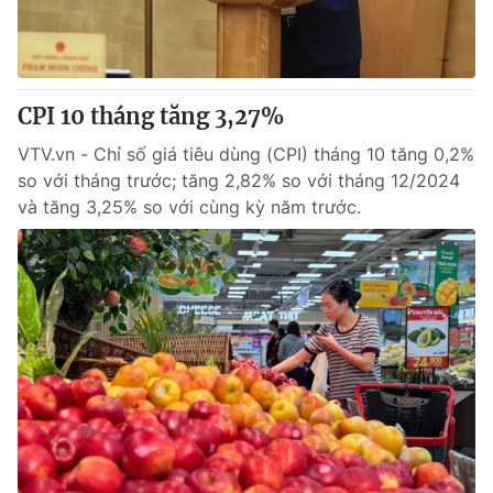
Giao lưu trực tuyến
Sản phẩm
Lịch phát sóng
Thị trường
Tư vấn
CPI 10 tháng tăng 3,27%
Chuyên mục khác
VTV.vn - Chỉ số giá tiêu dùng (CPI) tháng 10 tăng 0,2%
so với tháng trước; tăng 2,82% so với tháng 12/2024
Emagazine
Podcast
và tăng 3,25% so với cùng kỳ năm trước.
Photo
Infographic
Video
Shorts video
VTV Money
VTV Thể thao
VTV Sức khoẻ
Bất động sản