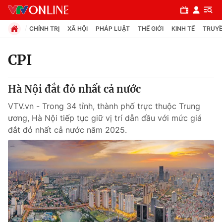
CHÍNH TRỊ
XÃ HỘI
PHÁP LUẬT
THẾ GIỚI
KINH TẾ
TRUYỀ
CPI
Chuyên mục
Hà Nội đắt đỏ nhất cả nước
Chính trị
VTV.vn - Trong 34 tỉnh, thành phố trực thuộc Trung
ương, Hà Nội tiếp tục giữ vị trí dẫn đầu với mức giá
Xã hội
đắt đỏ nhất cả nước năm 2025.
Pháp luật
Y tế
Thế giới