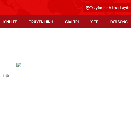
Truyền hình trực tuyến
KINH TẾ
TRUYỀN HÌNH
GIẢI TRÍ
Y TẾ
ĐỜI SỐNG
Pháp luật
Y tế
Truyền hình
Multimedia
Phim VTV
Video
i Đất.
Hậu trường
Shorts video
Nhân vật
Podcast
Khán giả
EMagazine
Giải sao mai
Photo
Infographic