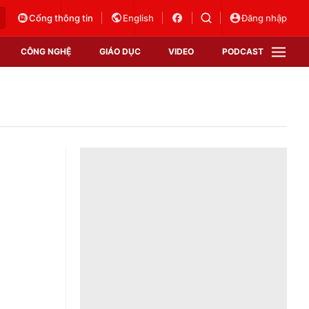
Cổng thông tin
English
Đăng nhập
CÔNG NGHỆ
GIÁO DỤC
VIDEO
PODCAST
VTV Money
VTV Thể thao
VTV Sức khoẻ
Bất động sản
Thị trường 24h
Tấm lòng Việt
Vươn mình bằng AI
VTV4
VTV8
VTV9
Lịch phát sóng
Giao lưu trực tuyến
Sự kiện