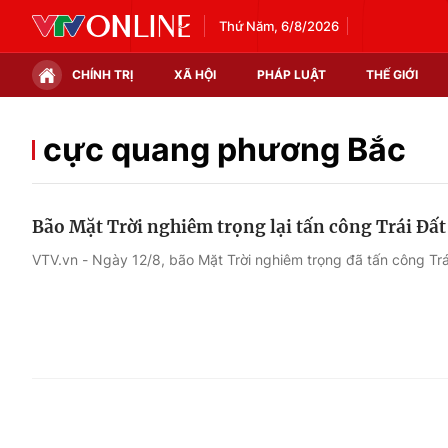
Thứ Năm, 6/8/2026
CHÍNH TRỊ
XÃ HỘI
PHÁP LUẬT
THẾ GIỚI
Chính trị
Xã hội
cực quang phương Bắc
Thế giới
Kinh tế
Bão Mặt Trời nghiêm trọng lại tấn công Trái Đất
Tin tức
Tài chính
VTV.vn - Ngày 12/8, bão Mặt Trời nghiêm trọng đã tấn công Trá
Thế giới đó đây
Thị trường
Câu chuyện quốc tế
Góc doanh nghiệp
Dữ liệu và đời sống