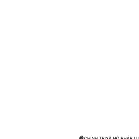
Giải trí
Đời sống
Điện ảnh
Du lịch
Âm nhạc
Làm đẹp
Sao
Chất lượng cuộc sốn
CHÍNH TRỊ
XÃ HỘI
PHÁP L