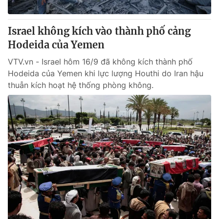
Giấy phép hoạt động báo in và báo điện tử số 483/GP-BTTTT
cấp ngày 29/12/2023
Israel không kích vào thành phố cảng
Tổng Biên tập:
Vũ Thanh Thủy
Hodeida của Yemen
Phó Tổng Biên tập:
Nguyễn Thị Mỹ Hạnh, Phạm Quốc Thắng,
Nguyễn Trọng Ninh
VTV.vn - Israel hôm 16/9 đã không kích thành phố
Tổng đài VTV:
024.38 355 931 - 024.38 355 932
Hodeida của Yemen khi lực lượng Houthi do Iran hậu
Ðiện thoại Thời báo VTV:
024.66 897 897
thuẫn kích hoạt hệ thống phòng không.
Email:
toasoan@vtv.vn
Liên hệ quảng cáo:
024-7300.7108