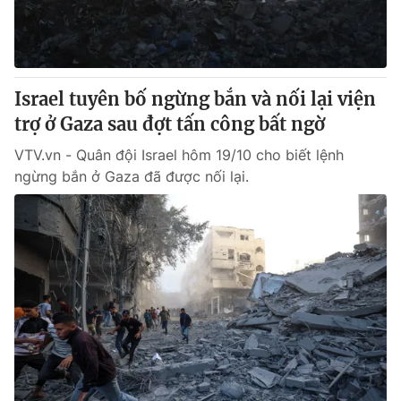
Thị trường 24h
Tấm lòng Việt
VTV4
Vươn mình bằng AI
Israel tuyên bố ngừng bắn và nối lại viện
VTV9
VTV8
trợ ở Gaza sau đợt tấn công bất ngờ
VTV.vn - Quân đội Israel hôm 19/10 cho biết lệnh
Liên hệ tòa soạn
English
ngừng bắn ở Gaza đã được nối lại.
THỜI BÁO VTV
Theo dõi báo trên
Cơ quan chủ quản:
Đài Truyền hình Việt Nam
Cơ quan báo chí:
Thời báo VTV