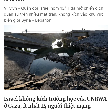
VTV.vn - Quân đội Israel hôm 13/11 đã mở chiến dịch
quân sự trên nhiều mặt trận, không kích vào khu vực
biên giới Syria - Lebanon.
Israel không kích trường học của UNRWA
ở Gaza, ít nhất 14 người thiệt mạng