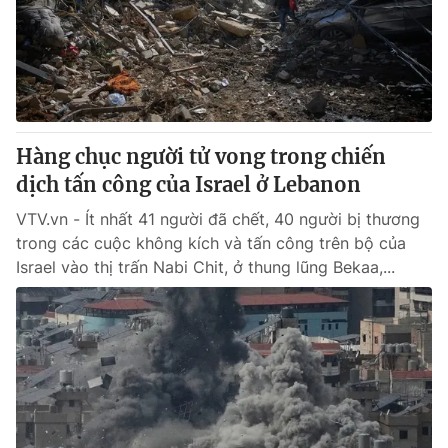
Tin tức
Kinh tế
Thế giới đó đây
Tài chính
Dữ liệu và đời sống
Câu chuyện quốc tế
Thị trường
Hàng chục người tử vong trong chiến
Truyền hình
Góc doanh nghiệp
dịch tấn công của Israel ở Lebanon
Phim VTV
Giải trí
VTV.vn - Ít nhất 41 người đã chết, 40 người bị thương
Hậu trường
trong các cuộc không kích và tấn công trên bộ của
Điện ảnh
Israel vào thị trấn Nabi Chit, ở thung lũng Bekaa,...
Đời sống
Nhân vật
Âm nhạc
Du lịch
Khán giả
Giáo dục
Sao
Làm đẹp
Giải sao mai
Tuyển sinh
Công nghệ
Chất lượng cuộc sống
Học trực tuyến
Hitech Công nghệ tương lai