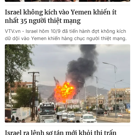
Israel không kích vào Yemen khiến ít
® Cấm sao chép dưới mọi hình thức nếu không có sự chấp
nhất 35 người thiệt mạng
thuận bằng văn bản. Ghi rõ nguồn VTV.vn khi phát hành lại
thông tin từ website này.
VTV.vn - Israel hôm 10/9 đã tiến hành đợt không kích
dữ dội vào Yemen khiến hàng chục người thiệt mạng.
Israel ra lệnh sơ tán mới khỏi thị trấn