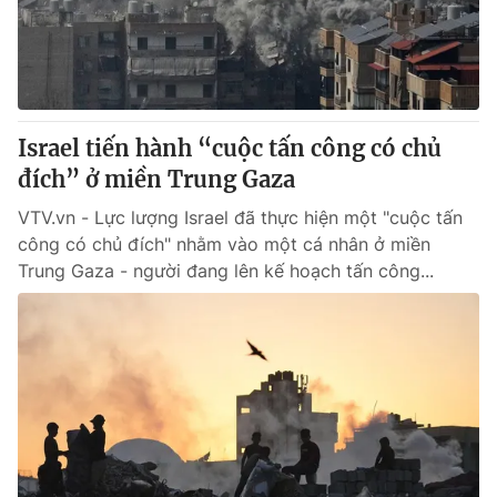
Giao lưu trực tuyến
Sản phẩm
Lịch phát sóng
Thị trường
Tư vấn
Israel tiến hành “cuộc tấn công có chủ
Chuyên mục khác
đích” ở miền Trung Gaza
Emagazine
Podcast
VTV.vn - Lực lượng Israel đã thực hiện một "cuộc tấn
công có chủ đích" nhằm vào một cá nhân ở miền
Photo
Infographic
Trung Gaza - người đang lên kế hoạch tấn công...
Video
Shorts video
VTV Money
VTV Thể thao
VTV Sức khoẻ
Bất động sản