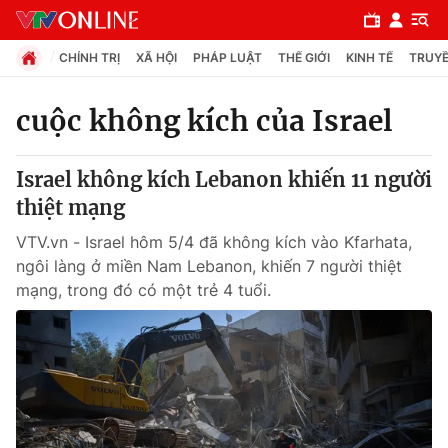
CHÍNH TRỊ
XÃ HỘI
PHÁP LUẬT
THẾ GIỚI
KINH TẾ
TRUYỀ
cuộc không kích của Israel
Chuyên mục
Israel không kích Lebanon khiến 11 người
Chính trị
thiệt mạng
VTV.vn - Israel hôm 5/4 đã không kích vào Kfarhata,
Xã hội
ngôi làng ở miền Nam Lebanon, khiến 7 người thiệt
mạng, trong đó có một trẻ 4 tuổi.
Pháp luật
Y tế
Thế giới