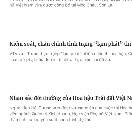
nữ Việt Nam vừa được công bố tại Mộc Châu, Sơn La.
Giải trí
Đời sống
Điện ảnh
Du lịch
Kiểm soát, chấn chỉnh tình trạng “lạm phát” thi
Âm nhạc
Làm đẹp
VTV.vn - Trước thực trạng "lạm phát" nhiều cuộc thi hoa hậu, C
soát, xử phạt nếu đơn vị tổ chức thực hiện sai đề án.
Sao
Chất lượng cuộc sốn
Nhan sắc đời thường của Hoa hậu Trái đất Việt 
Người đẹp Hải Dương vừa đoạt vương miện của cuộc thi Hoa hậ
viên ngành Quản trị Kinh doanh, Học viện Phụ nữ Việt Nam. Trâ
thần tích cực xuyên suốt hành trình dự thi.