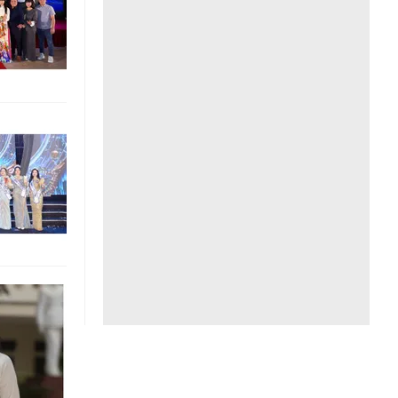
Liên hệ toà soạn
hệ tương lai