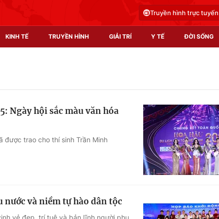
Truyền hình trực tuyến
KINH TẾ
TRUYỀN HÌNH
GIẢI TRÍ
Y TẾ
ĐỜI SỐNG
Pháp luật
Y tế
Truyền hình
Multimedia
5: Ngày hội sắc màu văn hóa
Phim VTV
Video
Hậu trường
Shorts video
 được trao cho thí sinh Trần Minh
Nhân vật
Podcast
Khán giả
EMagazine
Giải sao mai
Photo
u nước và niềm tự hào dân tộc
Infographic
nh vẻ đẹp, trí tuệ và bản lĩnh người phụ