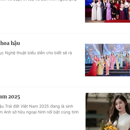
Góc ảnh
Giáo dục
Công nghệ
Tuyển sinh
Hitech Công ng
 hoa hậu
Học trực tuyến
Sản phẩm
ục Nghệ thuật biểu diễn cho biết sẽ rà
g
Thị trường
Tư vấn
Nam 2025
u Trái đất Việt Nam 2025 đang là sinh
m Anh sở hữu ngoại hình nổi bật cùng tinh