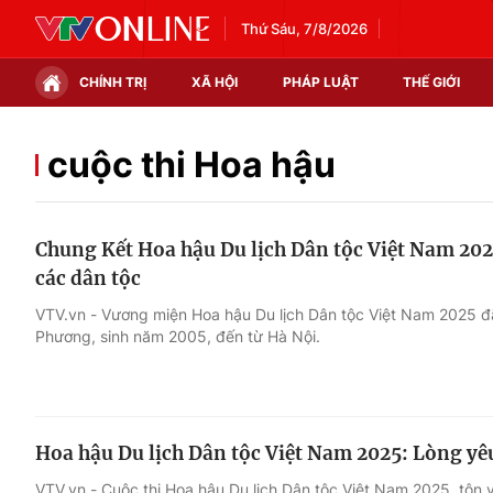
Thứ Sáu, 7/8/2026
CHÍNH TRỊ
XÃ HỘI
PHÁP LUẬT
THẾ GIỚI
Chính trị
Xã hội
cuộc thi Hoa hậu
Thế giới
Kinh tế
Chung Kết Hoa hậu Du lịch Dân tộc Việt Nam 202
Tin tức
Tài chính
các dân tộc
Thế giới đó đây
Thị trường
VTV.vn - Vương miện Hoa hậu Du lịch Dân tộc Việt Nam 2025 đã
Phương, sinh năm 2005, đến từ Hà Nội.
Câu chuyện quốc tế
Góc doanh nghiệp
Dữ liệu và đời sống
Hoa hậu Du lịch Dân tộc Việt Nam 2025: Lòng yê
VTV.vn - Cuộc thi Hoa hậu Du lịch Dân tộc Việt Nam 2025, tôn vi