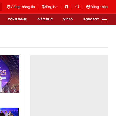
Cổng thông tin
English
Đăng nhập
CÔNG NGHỆ
GIÁO DỤC
VIDEO
PODCAST
VTV Money
VTV Thể thao
VTV Sức khoẻ
Bất động sản
Thị trường 24h
Tấm lòng Việt
Vươn mình bằng AI
VTV4
VTV8
VTV9
Lịch phát sóng
Giao lưu trực tuyến
Sự kiện