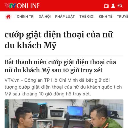
CHÍNH TRỊ
XÃ HỘI
PHÁP LUẬT
THẾ GIỚI
KINH TẾ
TRUYỀ
cướp giật điện thoại của nữ
du khách Mỹ
Chuyên mục
Chính trị
Bắt thanh niên cướp giật điện thoại của
nữ du khách Mỹ sau 10 giờ truy xét
Xã hội
VTV.vn - Công an TP Hồ Chí Minh đã bắt giữ đối
tượng cướp giật điện thoại của nữ du khách quốc tịch
Pháp luật
Mỹ sau khoảng 10 giờ đồng hồ truy xét.
Y tế
Thế giới