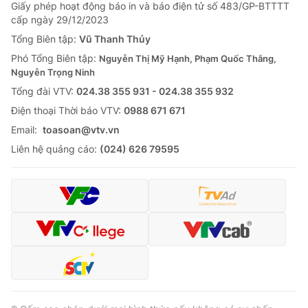
Giao lưu trực tuyến
Giấy phép hoạt động báo in và báo điện tử số 483/GP-BTTTT
Sản phẩm
cấp ngày 29/12/2023
Lịch phát sóng
Tổng Biên tập:
Vũ Thanh Thủy
Thị trường
Phó Tổng Biên tập:
Nguyễn Thị Mỹ Hạnh, Phạm Quốc Thắng,
Tư vấn
Nguyễn Trọng Ninh
Chuyên mục khác
Tổng đài VTV:
024.38 355 931 - 024.38 355 932
Ðiện thoại Thời báo VTV:
0988 671 671
Emagazine
Podcast
Email:
toasoan@vtv.vn
Liên hệ quảng cáo:
(024) 626 79595
Photo
Infographic
Video
Shorts video
VTV Money
VTV Thể thao
VTV Sức khoẻ
Bất động sản