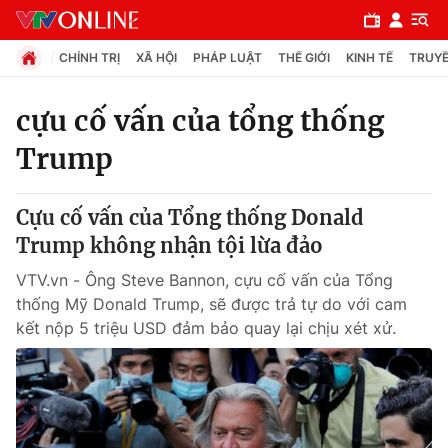
CHÍNH TRỊ
XÃ HỘI
PHÁP LUẬT
THẾ GIỚI
KINH TẾ
TRUYỀ
cựu cố vấn của tổng thống
Trump
Chuyên mục
Chính trị
Cựu cố vấn của Tổng thống Donald
Trump không nhận tội lừa đảo
Xã hội
VTV.vn - Ông Steve Bannon, cựu cố vấn của Tổng
thống Mỹ Donald Trump, sẽ được trả tự do với cam
Pháp luật
kết nộp 5 triệu USD đảm bảo quay lại chịu xét xử.
Y tế
Thế giới