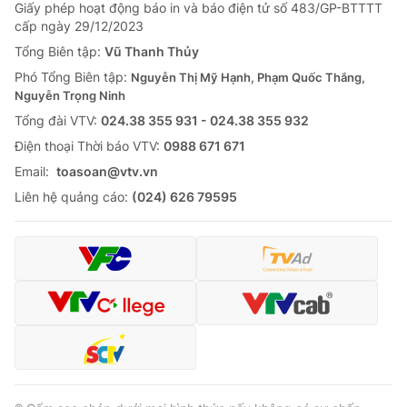
Giao lưu trực tuyến
Giấy phép hoạt động báo in và báo điện tử số 483/GP-BTTTT
Sản phẩm
cấp ngày 29/12/2023
Lịch phát sóng
Tổng Biên tập:
Vũ Thanh Thủy
Thị trường
Phó Tổng Biên tập:
Nguyễn Thị Mỹ Hạnh, Phạm Quốc Thắng,
Tư vấn
Nguyễn Trọng Ninh
Chuyên mục khác
Tổng đài VTV:
024.38 355 931 - 024.38 355 932
Ðiện thoại Thời báo VTV:
0988 671 671
Emagazine
Podcast
Email:
toasoan@vtv.vn
Liên hệ quảng cáo:
(024) 626 79595
Photo
Infographic
Video
Shorts video
VTV Money
VTV Thể thao
VTV Sức khoẻ
Bất động sản