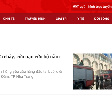
Truyền hình trực tuyến
KINH TẾ
TRUYỀN HÌNH
GIẢI TRÍ
Y TẾ
ĐỜI SỐNG
Pháp luật
Y tế
Truyền hình
Multimedia
ữa cháy, cứu nạn cứu hộ năm
Phim VTV
Video
Hậu trường
Shorts video
g những yêu cầu hàng đầu tại buổi diễn
ợ Đầm, TP Nha Trang.
Nhân vật
Podcast
Khán giả
EMagazine
Giải sao mai
Photo
Infographic