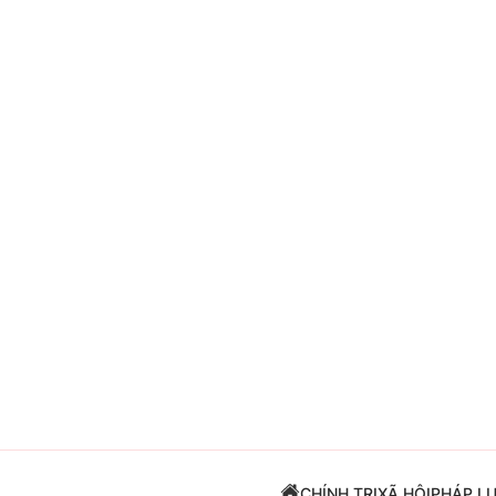
Giải trí
Đời sống
Điện ảnh
Du lịch
Âm nhạc
Làm đẹp
Sao
Chất lượng cuộc sốn
CHÍNH TRỊ
XÃ HỘI
PHÁP L