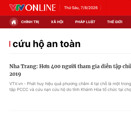
Thứ Sáu, 7/8/2026
CHÍNH TRỊ
XÃ HỘI
PHÁP LUẬT
THẾ GIỚI
Chính trị
Xã hội
cứu hộ an toàn
Thế giới
Kinh tế
Nha Trang: Hơn 400 người tham gia diễn tập ch
Tin tức
Tài chính
2019
Thế giới đó đây
Thị trường
VTV.vn - Phát huy hiệu quả phương châm 4 tại chỗ là một tron
tập PCCC và cứu nạn cứu hộ do tỉnh Khánh Hòa tổ chức tại ch
Câu chuyện quốc tế
Góc doanh nghiệp
Dữ liệu và đời sống