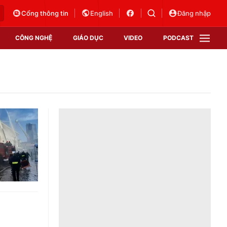
Cổng thông tin
English
Đăng nhập
CÔNG NGHỆ
GIÁO DỤC
VIDEO
PODCAST
VTV Money
VTV Thể thao
VTV Sức khoẻ
Bất động sản
Thị trường 24h
Tấm lòng Việt
Vươn mình bằng AI
VTV4
VTV8
VTV9
Lịch phát sóng
Giao lưu trực tuyến
Sự kiện