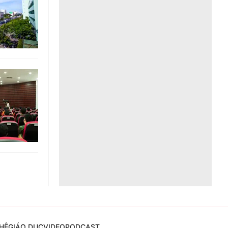
Liên hệ toà soạn
hệ tương lai
HỆ
GIÁO DỤC
VIDEO
PODCAST