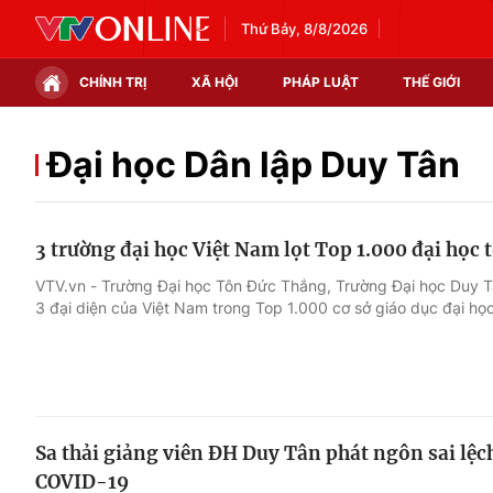
Thứ Bảy, 8/8/2026
CHÍNH TRỊ
XÃ HỘI
PHÁP LUẬT
THẾ GIỚI
Chính trị
Xã hội
Đại học Dân lập Duy Tân
Thế giới
Kinh tế
3 trường đại học Việt Nam lọt Top 1.000 đại học t
Tin tức
Tài chính
VTV.vn - Trường Đại học Tôn Đức Thắng, Trường Đại học Duy T
3 đại diện của Việt Nam trong Top 1.000 cơ sở giáo dục đại học
Thế giới đó đây
Thị trường
Câu chuyện quốc tế
Góc doanh nghiệp
Dữ liệu và đời sống
Sa thải giảng viên ĐH Duy Tân phát ngôn sai lệc
COVID-19