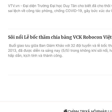
VTV.vn - Đại diện Trường Đại học Duy Tân cho biết đã cho thôi
sai lệch về công tác phòng, chống COVID-19, gây bức xúc dư 
Giải trí
Đời sống
Điện ảnh
Du lịch
Sôi nổi Lễ bốc thăm chia bảng VCK Robocon Việ
Âm nhạc
Làm đẹp
Buổi giao lưu giữa Ban Giám Khảo với 32 đội tuyển và lễ bốc
2013, đã được diễn ra sáng nay (5/5) trong không khí sôi nổi,
Sao
Chất lượng cuộc sốn
hấp dẫn, kịch tính và thành công.
CHÍNH TRỊ
XÃ HỘI
PHÁP L