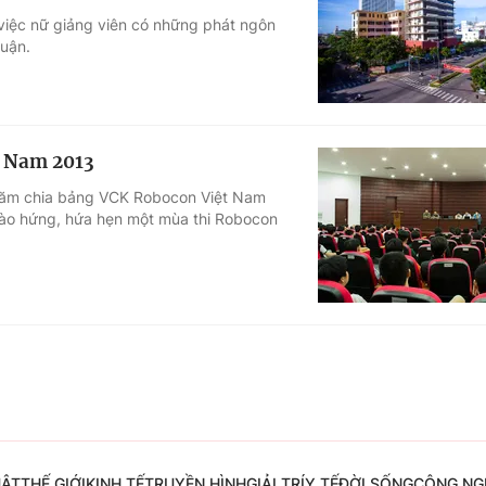
 việc nữ giảng viên có những phát ngôn
Góc ảnh
luận.
Giáo dục
Công nghệ
Tuyển sinh
Hitech Công ng
t Nam 2013
Học trực tuyến
Sản phẩm
 thăm chia bảng VCK Robocon Việt Nam
 hào hứng, hứa hẹn một mùa thi Robocon
g
Thị trường
Tư vấn
UẬT
THẾ GIỚI
KINH TẾ
TRUYỀN HÌNH
GIẢI TRÍ
Y TẾ
ĐỜI SỐNG
CÔNG NG