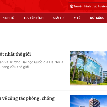
Truyền hình trực tuyến
KINH TẾ
TRUYỀN HÌNH
GIẢI TRÍ
Y TẾ
ĐỜI SỐNG
Pháp luật
Y tế
Truyền hình
Multimedia
ốt nhất thế giới
Phim VTV
Video
ân và Trường Đại học Quốc gia Hà Nội là
 hàng đầu thế giới.
Hậu trường
Shorts video
Nhân vật
Podcast
Khán giả
EMagazine
Giải sao mai
Photo
h về công tác phòng, chống
Infographic