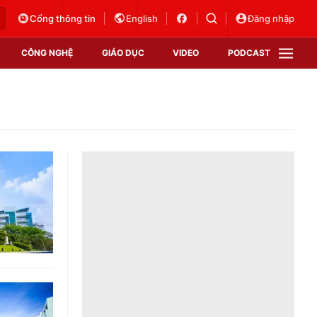
Cổng thông tin
English
Đăng nhập
CÔNG NGHỆ
GIÁO DỤC
VIDEO
PODCAST
VTV Money
VTV Thể thao
VTV Sức khoẻ
Bất động sản
Thị trường 24h
Tấm lòng Việt
Vươn mình bằng AI
VTV4
VTV8
VTV9
Lịch phát sóng
Giao lưu trực tuyến
Sự kiện