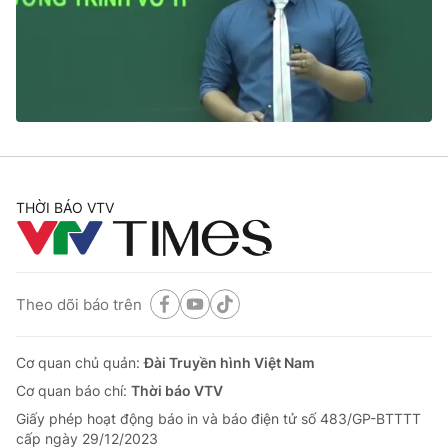
Tin tức
Kinh tế
Thế giới đó đây
Tài chính
Dữ liệu và đời sống
Câu chuyện quốc tế
Thị trường
Truyền hình
Góc doanh nghiệp
Phim VTV
THỜI BÁO VTV
Giải trí
Hậu trường
Điện ảnh
Đời sống
Nhân vật
Âm nhạc
Theo dõi báo trên
Du lịch
Khán giả
Giáo dục
Sao
Làm đẹp
Giải sao mai
Cơ quan chủ quản:
Đài Truyền hình Việt Nam
Tuyển sinh
Công nghệ
Cơ quan báo chí:
Thời báo VTV
Chất lượng cuộc sống
Học trực tuyến
Giấy phép hoạt động báo in và báo điện tử số 483/GP-BTTTT
Hitech Công nghệ tương lai
cấp ngày 29/12/2023