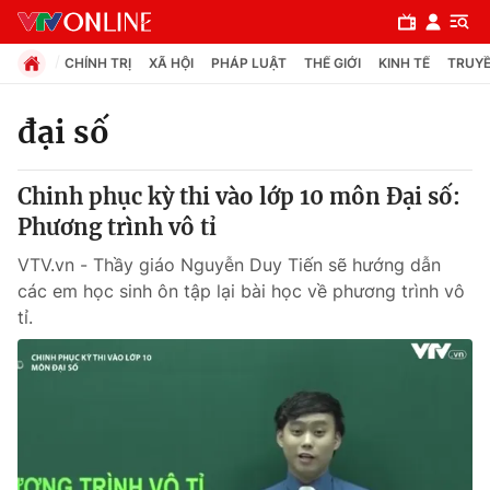
CHÍNH TRỊ
XÃ HỘI
PHÁP LUẬT
THẾ GIỚI
KINH TẾ
TRUYỀ
đại số
Chuyên mục
Chinh phục kỳ thi vào lớp 10 môn Đại số:
Chính trị
Phương trình vô tỉ
VTV.vn - Thầy giáo Nguyễn Duy Tiến sẽ hướng dẫn
Xã hội
các em học sinh ôn tập lại bài học về phương trình vô
tỉ.
Pháp luật
Y tế
Thế giới