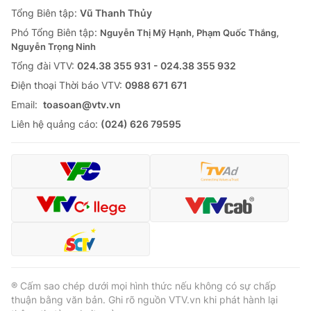
Giao lưu trực tuyến
Tổng Biên tập:
Vũ Thanh Thủy
Sản phẩm
Phó Tổng Biên tập:
Nguyễn Thị Mỹ Hạnh, Phạm Quốc Thắng,
Lịch phát sóng
Thị trường
Nguyễn Trọng Ninh
Tổng đài VTV:
024.38 355 931 - 024.38 355 932
Tư vấn
Ðiện thoại Thời báo VTV:
0988 671 671
Chuyên mục khác
Email:
toasoan@vtv.vn
Emagazine
Podcast
Liên hệ quảng cáo:
(024) 626 79595
Photo
Infographic
Video
Shorts video
VTV Money
VTV Thể thao
VTV Sức khoẻ
Bất động sản
® Cấm sao chép dưới mọi hình thức nếu không có sự chấp
thuận bằng văn bản. Ghi rõ nguồn VTV.vn khi phát hành lại