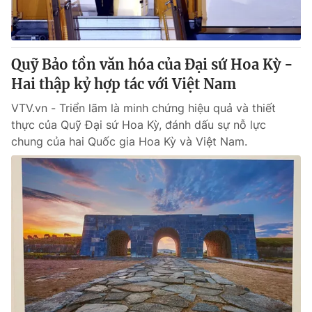
® Cấm sao chép dưới mọi hình thức nếu không có sự chấp
thuận bằng văn bản. Ghi rõ nguồn VTV.vn khi phát hành lại
Quỹ Bảo tồn văn hóa của Đại sứ Hoa Kỳ -
thông tin từ website này.
Hai thập kỷ hợp tác với Việt Nam
VTV.vn - Triển lãm là minh chứng hiệu quả và thiết
thực của Quỹ Đại sứ Hoa Kỳ, đánh dấu sự nỗ lực
chung của hai Quốc gia Hoa Kỳ và Việt Nam.