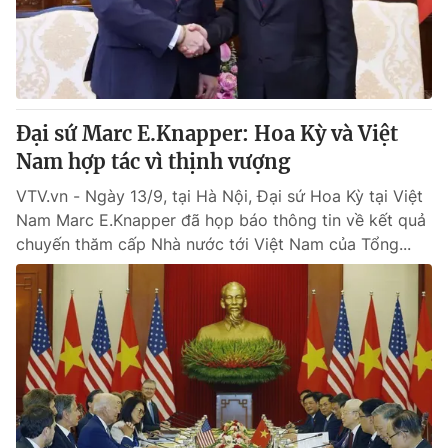
Giao lưu trực tuyến
Sản phẩm
Lịch phát sóng
Thị trường
Tư vấn
Đại sứ Marc E.Knapper: Hoa Kỳ và Việt
Chuyên mục khác
Nam hợp tác vì thịnh vượng
Emagazine
Podcast
VTV.vn - Ngày 13/9, tại Hà Nội, Đại sứ Hoa Kỳ tại Việt
Nam Marc E.Knapper đã họp báo thông tin về kết quả
Photo
Infographic
chuyến thăm cấp Nhà nước tới Việt Nam của Tổng...
Video
Shorts video
VTV Money
VTV Thể thao
VTV Sức khoẻ
Bất động sản