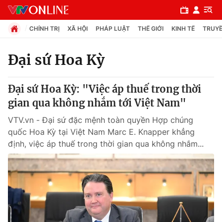
CHÍNH TRỊ
XÃ HỘI
PHÁP LUẬT
THẾ GIỚI
KINH TẾ
TRUYỀ
Đại sứ Hoa Kỳ
Chuyên mục
Đại sứ Hoa Kỳ: "Việc áp thuế trong thời
Chính trị
gian qua không nhắm tới Việt Nam"
VTV.vn - Đại sứ đặc mệnh toàn quyền Hợp chúng
Xã hội
quốc Hoa Kỳ tại Việt Nam Marc E. Knapper khẳng
định, việc áp thuế trong thời gian qua không nhắm...
Pháp luật
Y tế
Thế giới