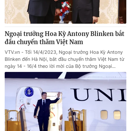
Giấy phép hoạt động báo in và báo điện tử số 483/GP-BTTTT
cấp ngày 29/12/2023
Tổng Biên tập:
Vũ Thanh Thủy
Phó Tổng Biên tập:
Nguyễn Thị Mỹ Hạnh, Phạm Quốc Thắng,
Ngoại trưởng Hoa Kỳ Antony Blinken bắt
Nguyễn Trọng Ninh
Tổng đài VTV:
đầu chuyến thăm Việt Nam
024.38 355 931 - 024.38 355 932
Ðiện thoại Thời báo VTV:
024.66 897 897
VTV.vn - Tối 14/4/2023, Ngoại trưởng Hoa Kỳ Antony
Email:
toasoan@vtv.vn
Blinken đến Hà Nội, bắt đầu chuyến thăm Việt Nam từ
Liên hệ quảng cáo:
024-7300.7108
ngày 14 - 16/4 theo lời mời của Bộ trưởng Ngoại...