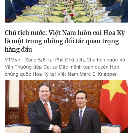
Thị trường 24h
Tấm lòng Việt
VTV4
Vươn mình bằng AI
Chủ tịch nước: Việt Nam luôn coi Hoa Kỳ
VTV9
VTV8
là một trong những đối tác quan trọng
hàng đầu
Liên hệ tòa soạn
English
VTV.vn - Sáng 5/6, tại Phủ Chủ tịch, Chủ tịch nước Võ
Văn Thưởng tiếp Đại sứ Đặc mệnh toàn quyền Hợp
chúng quốc Hoa Kỳ tại Việt Nam Marc E. Knapper.
THỜI BÁO VTV
Theo dõi báo trên
Cơ quan chủ quản:
Đài Truyền hình Việt Nam
Cơ quan báo chí:
Thời báo VTV