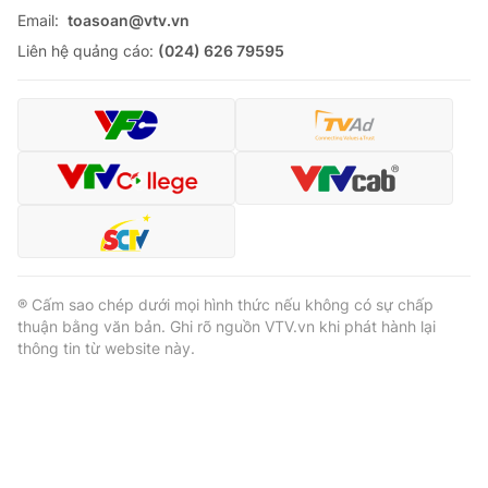
Email:
toasoan@vtv.vn
Liên hệ quảng cáo:
(024) 626 79595
® Cấm sao chép dưới mọi hình thức nếu không có sự chấp
thuận bằng văn bản. Ghi rõ nguồn VTV.vn khi phát hành lại
thông tin từ website này.