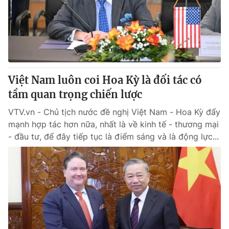
Tin tức
Kinh tế
Thế giới đó đây
Tài chính
Dữ liệu và đời sống
Câu chuyện quốc tế
Thị trường
Việt Nam luôn coi Hoa Kỳ là đối tác có
Truyền hình
Góc doanh nghiệp
tầm quan trọng chiến lược
Phim VTV
Giải trí
VTV.vn - Chủ tịch nước đề nghị Việt Nam - Hoa Kỳ đẩy
Hậu trường
mạnh hợp tác hơn nữa, nhất là về kinh tế - thương mại
Điện ảnh
- đầu tư, để đây tiếp tục là điểm sáng và là động lực...
Đời sống
Nhân vật
Âm nhạc
Du lịch
Khán giả
Giáo dục
Sao
Làm đẹp
Giải sao mai
Tuyển sinh
Công nghệ
Chất lượng cuộc sống
Học trực tuyến
Hitech Công nghệ tương lai