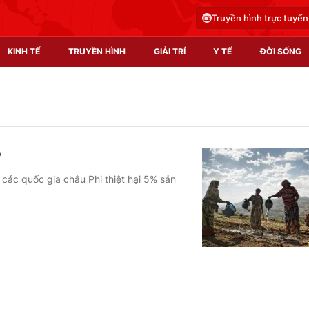
Truyền hình trực tuyến
KINH TẾ
TRUYỀN HÌNH
GIẢI TRÍ
Y TẾ
ĐỜI SỐNG
Pháp luật
Y tế
Truyền hình
Multimedia
P
Phim VTV
Video
 các quốc gia châu Phi thiệt hại 5% sản
Hậu trường
Shorts video
Nhân vật
Podcast
Khán giả
EMagazine
Giải sao mai
Photo
Infographic