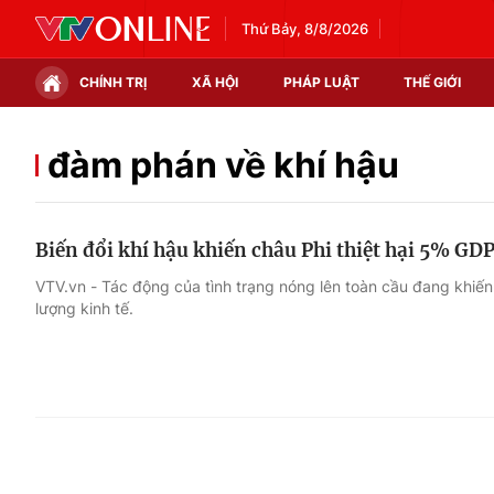
Thứ Bảy, 8/8/2026
CHÍNH TRỊ
XÃ HỘI
PHÁP LUẬT
THẾ GIỚI
Chính trị
Xã hội
đàm phán về khí hậu
Thế giới
Kinh tế
Biến đổi khí hậu khiến châu Phi thiệt hại 5% GD
Tin tức
Tài chính
VTV.vn - Tác động của tình trạng nóng lên toàn cầu đang khiến
lượng kinh tế.
Thế giới đó đây
Thị trường
Câu chuyện quốc tế
Góc doanh nghiệp
Dữ liệu và đời sống