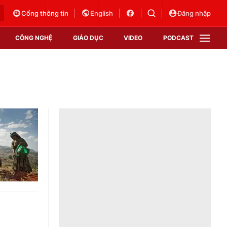
Cổng thông tin
English
Đăng nhập
CÔNG NGHỆ
GIÁO DỤC
VIDEO
PODCAST
VTV Money
VTV Thể thao
VTV Sức khoẻ
Bất động sản
Thị trường 24h
Tấm lòng Việt
Vươn mình bằng AI
VTV4
VTV8
VTV9
Lịch phát sóng
Giao lưu trực tuyến
Sự kiện