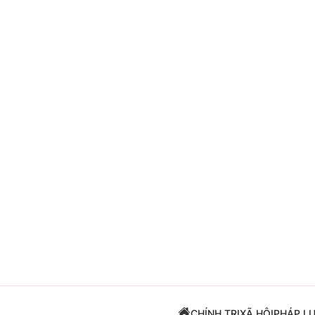
Giải trí
Đời sống
Điện ảnh
Du lịch
Âm nhạc
Làm đẹp
Sao
Chất lượng cuộc sốn
CHÍNH TRỊ
XÃ HỘI
PHÁP L