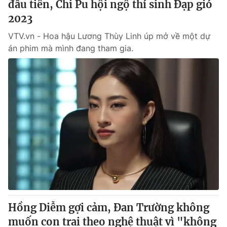
đầu tiên, Chi Pu hội ngộ thí sinh Đạp gió
2023
VTV.vn - Hoa hậu Lương Thùy Linh úp mở về một dự
án phim mà mình đang tham gia.
Hồng Diễm gợi cảm, Đan Trường không
muốn con trai theo nghệ thuật vì "không