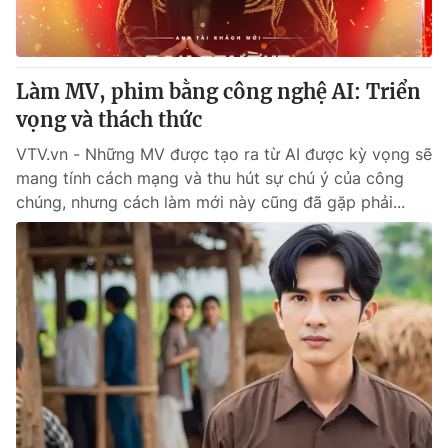
Giấy phép hoạt động báo in và báo điện tử số 483/GP-BTTTT
cấp ngày 29/12/2023
Tổng Biên tập:
Vũ Thanh Thủy
Làm MV, phim bằng công nghệ AI: Triển
Phó Tổng Biên tập:
Nguyễn Thị Mỹ Hạnh, Phạm Quốc Thắng,
Nguyễn Trọng Ninh
vọng và thách thức
Tổng đài VTV:
024.38 355 931 - 024.38 355 932
VTV.vn - Những MV được tạo ra từ AI được kỳ vọng sẽ
Ðiện thoại Thời báo VTV:
024.66 897 897
mang tính cách mạng và thu hút sự chú ý của công
Email:
toasoan@vtv.vn
chúng, nhưng cách làm mới này cũng đã gặp phải...
Liên hệ quảng cáo:
024-7300.7108