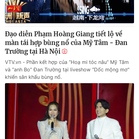
Giao lưu trực tuyến
Sản phẩm
Lịch phát sóng
Thị trường
Tư vấn
Đạo diễn Phạm Hoàng Giang tiết lộ về
Chuyên mục khác
màn tái hợp bùng nổ của Mỹ Tâm - Đan
Trường tại Hà Nội
Emagazine
Podcast
VTV.vn - Phần kết hợp của “Hoạ mi tóc nâu” Mỹ Tâm
và “anh Bo” Đan Trường tại liveshow "Dốc mộng mơ"
Photo
Infographic
khiến sân khấu bùng nổ.
Video
Shorts video
VTV Money
VTV Thể thao
VTV Sức khoẻ
Bất động sản