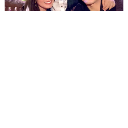
Tin mới
Video
Live
Emagazine
Trang chủ
Đan Trường chia sẻ về con trai Thiên Từ
hậu ly hôn
VTV.vn - Cùng với Ngày xưa chill phết, Đan Trường đã
dành thời gian chia sẻ những điều thú vị về sự nghiệp
25 năm ca hát và cả con trai Thiên Từ.