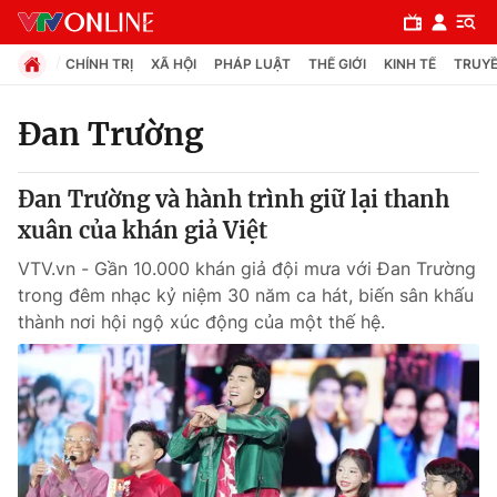
CHÍNH TRỊ
XÃ HỘI
PHÁP LUẬT
THẾ GIỚI
KINH TẾ
TRUYỀ
Đan Trường
Chuyên mục
Đan Trường và hành trình giữ lại thanh
Chính trị
xuân của khán giả Việt
VTV.vn - Gần 10.000 khán giả đội mưa với Đan Trường
Xã hội
trong đêm nhạc kỷ niệm 30 năm ca hát, biến sân khấu
thành nơi hội ngộ xúc động của một thế hệ.
Pháp luật
Y tế
Thế giới