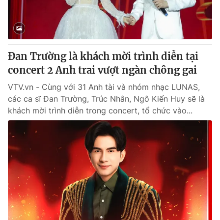
Thị trường 24h
Tấm lòng Việt
VTV4
Vươn mình bằng AI
Đan Trường là khách mời trình diễn tại
VTV9
VTV8
concert 2 Anh trai vượt ngàn chông gai
VTV.vn - Cùng với 31 Anh tài và nhóm nhạc LUNAS,
Liên hệ tòa soạn
English
các ca sĩ Đan Trường, Trúc Nhân, Ngô Kiến Huy sẽ là
khách mời trình diễn trong concert, tổ chức vào...
THỜI BÁO VTV
Theo dõi báo trên
Cơ quan chủ quản:
Đài Truyền hình Việt Nam
Cơ quan báo chí:
Thời báo VTV