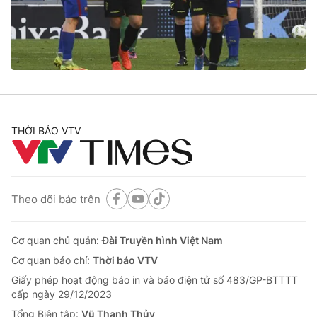
Giao lưu trực tuyến
Sản phẩm
Lịch phát sóng
Thị trường
Tư vấn
Chuyên mục khác
Emagazine
Podcast
THỜI BÁO VTV
Photo
Infographic
Theo dõi báo trên
Video
Shorts video
Cơ quan chủ quản:
Đài Truyền hình Việt Nam
VTV Money
VTV Thể thao
Cơ quan báo chí:
Thời báo VTV
Giấy phép hoạt động báo in và báo điện tử số 483/GP-BTTTT
VTV Sức khoẻ
Bất động sản
cấp ngày 29/12/2023
Tổng Biên tập:
Vũ Thanh Thủy