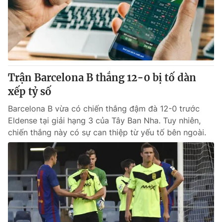
Tin tức
Kinh tế
Thế giới đó đây
Tài chính
Dữ liệu và đời sống
Câu chuyện quốc tế
Thị trường
Trận Barcelona B thắng 12-0 bị tố dàn
Truyền hình
Góc doanh nghiệp
xếp tỷ số
Phim VTV
Giải trí
Barcelona B vừa có chiến thắng đậm đà 12-0 trước
Hậu trường
Eldense tại giải hạng 3 của Tây Ban Nha. Tuy nhiên,
Điện ảnh
chiến thắng này có sự can thiệp từ yếu tố bên ngoài.
Đời sống
Nhân vật
Âm nhạc
Du lịch
Khán giả
Giáo dục
Sao
Làm đẹp
Giải sao mai
Tuyển sinh
Công nghệ
Chất lượng cuộc sống
Học trực tuyến
Hitech Công nghệ tương lai