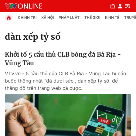
CHÍNH TRỊ
XÃ HỘI
PHÁP LUẬT
THẾ GIỚI
KINH TẾ
TRUYỀ
dàn xếp tỷ số
Chuyên mục
Khởi tố 5 cầu thủ CLB bóng đá Bà Rịa -
Chính trị
Vũng Tàu
VTV.vn - 5 cầu thủ của CLB Bà Rịa - Vũng Tàu bị cáo
Xã hội
buộc thống nhất "đá dưới sức", dàn xếp tỷ số, để
thắng độ trên trang web cá cược.
Pháp luật
Y tế
Thế giới