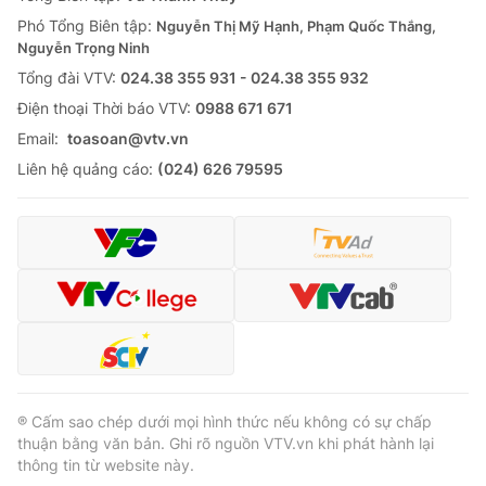
Thị trường 24h
Tấm lòng Việt
Phó Tổng Biên tập:
Nguyễn Thị Mỹ Hạnh, Phạm Quốc Thắng,
Nguyễn Trọng Ninh
VTV4
Vươn mình bằng AI
Tổng đài VTV:
024.38 355 931 - 024.38 355 932
Ðiện thoại Thời báo VTV:
0988 671 671
VTV9
VTV8
Email:
toasoan@vtv.vn
Liên hệ quảng cáo:
(024) 626 79595
Liên hệ tòa soạn
English
THỜI BÁO VTV
Theo dõi báo trên
® Cấm sao chép dưới mọi hình thức nếu không có sự chấp
thuận bằng văn bản. Ghi rõ nguồn VTV.vn khi phát hành lại
thông tin từ website này.
Cơ quan chủ quản:
Đài Truyền hình Việt Nam