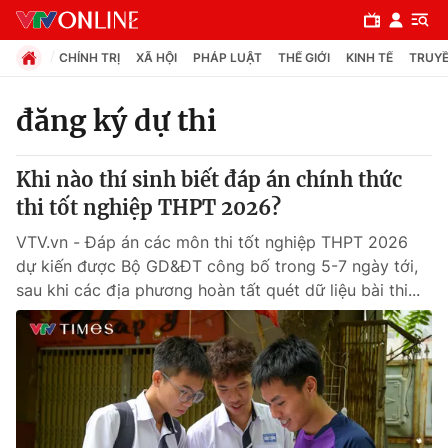
CHÍNH TRỊ
XÃ HỘI
PHÁP LUẬT
THẾ GIỚI
KINH TẾ
TRUYỀ
đăng ký dự thi
Chuyên mục
Khi nào thí sinh biết đáp án chính thức
Chính trị
thi tốt nghiệp THPT 2026?
VTV.vn - Đáp án các môn thi tốt nghiệp THPT 2026
Xã hội
dự kiến được Bộ GD&ĐT công bố trong 5-7 ngày tới,
sau khi các địa phương hoàn tất quét dữ liệu bài thi...
Pháp luật
Y tế
Thế giới