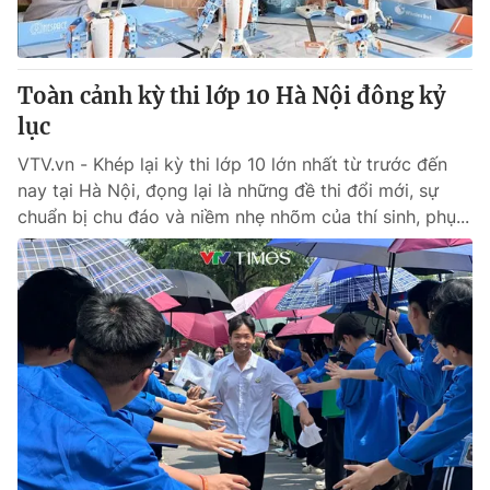
Giấy phép hoạt động báo in và báo điện tử số 483/GP-BTTTT
cấp ngày 29/12/2023
Tổng Biên tập:
Vũ Thanh Thủy
Toàn cảnh kỳ thi lớp 10 Hà Nội đông kỷ
Phó Tổng Biên tập:
Nguyễn Thị Mỹ Hạnh, Phạm Quốc Thắng,
lục
Nguyễn Trọng Ninh
Tổng đài VTV:
024.38 355 931 - 024.38 355 932
VTV.vn - Khép lại kỳ thi lớp 10 lớn nhất từ trước đến
Ðiện thoại Thời báo VTV:
024.66 897 897
nay tại Hà Nội, đọng lại là những đề thi đổi mới, sự
Email:
toasoan@vtv.vn
chuẩn bị chu đáo và niềm nhẹ nhõm của thí sinh, phụ...
Liên hệ quảng cáo:
024-7300.7108