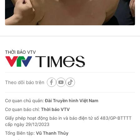
Cơ quan báo chí:
Thời báo VTV
Giấy phép hoạt động báo in và báo điện tử số 483/GP-BTTTT
cấp ngày 29/12/2023
Tổng Biên tập:
Vũ Thanh Thủy
Phó Tổng Biên tập:
Nguyễn Thị Mỹ Hạnh, Phạm Quốc Thắng,
Nguyễn Trọng Ninh
THỜI BÁO VTV
Tổng đài VTV:
024.38 355 931 - 024.38 355 932
Ðiện thoại Thời báo VTV:
024.66 897 897
Email:
toasoan@vtv.vn
Liên hệ quảng cáo:
024-7300.7108
Theo dõi báo trên
Cơ quan chủ quản:
Đài Truyền hình Việt Nam
Cơ quan báo chí:
Thời báo VTV
Giấy phép hoạt động báo in và báo điện tử số 483/GP-BTTTT
cấp ngày 29/12/2023
Tổng Biên tập:
Vũ Thanh Thủy