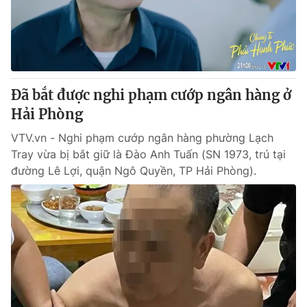
Thị trường 24h
Tấm lòng Việt
VTV4
Vươn mình bằng AI
VTV9
VTV8
Đã bắt được nghi phạm cướp ngân hàng ở
Hải Phòng
Liên hệ tòa soạn
English
VTV.vn - Nghi phạm cướp ngân hàng phường Lạch
Tray vừa bị bắt giữ là Đào Anh Tuấn (SN 1973, trú tại
đường Lê Lợi, quận Ngô Quyền, TP Hải Phòng).
THỜI BÁO VTV
Theo dõi báo trên
Cơ quan chủ quản:
Đài Truyền hình Việt Nam