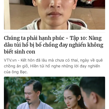
Tin tức
Kinh tế
Thế giới đó đây
Tài chính
Dữ liệu và đời sống
Câu chuyện quốc tế
Thị trường
Chúng ta phải hạnh phúc - Tập 10: Nàng
Truyền hình
Góc doanh nghiệp
dâu tủi hổ bị bố chồng đay nghiến không
Phim VTV
biết sinh con
Giải trí
Hậu trường
VTV.vn - Kết hôn đã lâu mà chưa có thai, ngày về quê
Điện ảnh
chồng ăn giỗ, Hiền tủi hổ nghe những lời đay nghiến
Đời sống
Nhân vật
của ông Bạc.
Âm nhạc
Du lịch
Khán giả
Giáo dục
Sao
Làm đẹp
Giải sao mai
Tuyển sinh
Công nghệ
Chất lượng cuộc sống
Học trực tuyến
Hitech Công nghệ tương lai