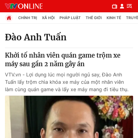
CHÍNH TRỊ
XÃ HỘI
PHÁP LUẬT
THẾ GIỚI
KINH TẾ
TRUYỀ
Đào Anh Tuấn
Chuyên mục
Khởi tố nhân viên quán game trộm xe
Chính trị
máy sau gần 2 năm gây án
VTV.vn - Lợi dụng lúc mọi người ngủ say, Đào Anh
Xã hội
Tuấn lấy trộm chìa khóa xe máy của một nhân viên
làm cùng quán game và lấy xe máy mang đi tiêu thụ.
Pháp luật
Y tế
Thế giới