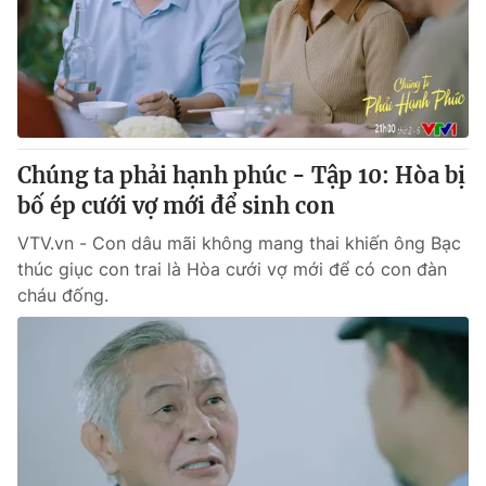
Giao lưu trực tuyến
Sản phẩm
Lịch phát sóng
Thị trường
Tư vấn
Chuyên mục khác
Chúng ta phải hạnh phúc - Tập 10: Hòa bị
Emagazine
Podcast
bố ép cưới vợ mới để sinh con
VTV.vn - Con dâu mãi không mang thai khiến ông Bạc
Photo
Infographic
thúc giục con trai là Hòa cưới vợ mới để có con đàn
cháu đống.
Video
Shorts video
VTV Money
VTV Thể thao
VTV Sức khoẻ
Bất động sản