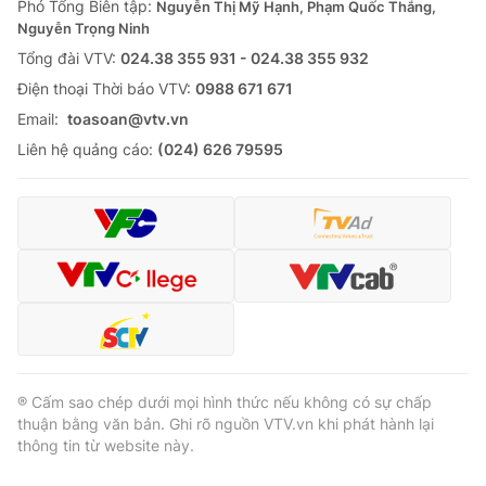
Phó Tổng Biên tập:
Nguyễn Thị Mỹ Hạnh, Phạm Quốc Thắng,
Nguyễn Trọng Ninh
Tổng đài VTV:
024.38 355 931 - 024.38 355 932
Ðiện thoại Thời báo VTV:
0988 671 671
® Cấm sao chép dưới mọi hình thức nếu không có sự chấp
Email:
toasoan@vtv.vn
thuận bằng văn bản. Ghi rõ nguồn VTV.vn khi phát hành lại
thông tin từ website này.
Liên hệ quảng cáo:
(024) 626 79595
® Cấm sao chép dưới mọi hình thức nếu không có sự chấp
thuận bằng văn bản. Ghi rõ nguồn VTV.vn khi phát hành lại
thông tin từ website này.