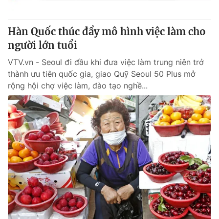
® Cấm sao chép dưới mọi hình thức nếu không có sự chấp
Hàn Quốc thúc đẩy mô hình việc làm cho
thuận bằng văn bản. Ghi rõ nguồn VTV.vn khi phát hành lại
người lớn tuổi
thông tin từ website này.
VTV.vn - Seoul đi đầu khi đưa việc làm trung niên trở
thành ưu tiên quốc gia, giao Quỹ Seoul 50 Plus mở
rộng hội chợ việc làm, đào tạo nghề...