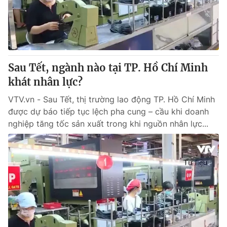
Giao lưu trực tuyến
Sản phẩm
Lịch phát sóng
Thị trường
Tư vấn
Sau Tết, ngành nào tại TP. Hồ Chí Minh
Chuyên mục khác
khát nhân lực?
Emagazine
Podcast
VTV.vn - Sau Tết, thị trường lao động TP. Hồ Chí Minh
được dự báo tiếp tục lệch pha cung – cầu khi doanh
Photo
Infographic
nghiệp tăng tốc sản xuất trong khi nguồn nhân lực...
Video
Shorts video
VTV Money
VTV Thể thao
VTV Sức khoẻ
Bất động sản