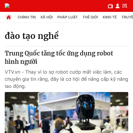
CHÍNH TRỊ
XÃ HỘI
PHÁP LUẬT
THẾ GIỚI
KINH TẾ
TRUYỀ
đào tạo nghề
Chuyên mục
Trung Quốc tăng tốc ứng dụng robot
Chính trị
hình người
VTV.vn - Thay vì lo sợ robot cướp mất việc làm, các
Xã hội
chuyên gia tin rằng, đây là cơ hội để nâng cấp kỹ năng
lao động.
Pháp luật
Y tế
Thế giới