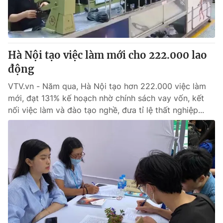
Thị trường 24h
Tấm lòng Việt
VTV4
Vươn mình bằng AI
Hà Nội tạo việc làm mới cho 222.000 lao
VTV9
VTV8
động
VTV.vn - Năm qua, Hà Nội tạo hơn 222.000 việc làm
Liên hệ tòa soạn
English
mới, đạt 131% kế hoạch nhờ chính sách vay vốn, kết
nối việc làm và đào tạo nghề, đưa tỉ lệ thất nghiệp...
THỜI BÁO VTV
Theo dõi báo trên
Cơ quan chủ quản:
Đài Truyền hình Việt Nam
Cơ quan báo chí:
Thời báo VTV