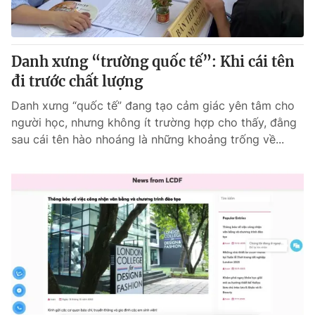
Giấy phép hoạt động báo in và báo điện tử số 483/GP-BTTTT
cấp ngày 29/12/2023
Tổng Biên tập:
Vũ Thanh Thủy
Danh xưng “trường quốc tế”: Khi cái tên
Phó Tổng Biên tập:
Nguyễn Thị Mỹ Hạnh, Phạm Quốc Thắng,
đi trước chất lượng
Nguyễn Trọng Ninh
Tổng đài VTV:
024.38 355 931 - 024.38 355 932
Danh xưng “quốc tế” đang tạo cảm giác yên tâm cho
Ðiện thoại Thời báo VTV:
024.66 897 897
người học, nhưng không ít trường hợp cho thấy, đằng
Email:
toasoan@vtv.vn
sau cái tên hào nhoáng là những khoảng trống về...
Liên hệ quảng cáo:
024-7300.7108