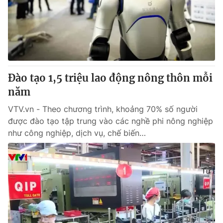
Tin tức
Kinh tế
Thế giới đó đây
Tài chính
Dữ liệu và đời sống
Câu chuyện quốc tế
Thị trường
Đào tạo 1,5 triệu lao động nông thôn mỗi
Truyền hình
Góc doanh nghiệp
năm
Phim VTV
Giải trí
VTV.vn - Theo chương trình, khoảng 70% số người
Hậu trường
được đào tạo tập trung vào các nghề phi nông nghiệp
Điện ảnh
như công nghiệp, dịch vụ, chế biến…
Đời sống
Nhân vật
Âm nhạc
Du lịch
Khán giả
Giáo dục
Sao
Làm đẹp
Giải sao mai
Tuyển sinh
Công nghệ
Chất lượng cuộc sống
Học trực tuyến
Hitech Công nghệ tương lai