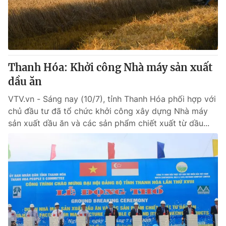
Giao lưu trực tuyến
Sản phẩm
Lịch phát sóng
Thị trường
Tư vấn
Thanh Hóa: Khởi công Nhà máy sản xuất
Chuyên mục khác
dầu ăn
Emagazine
Podcast
VTV.vn - Sáng nay (10/7), tỉnh Thanh Hóa phối hợp với
chủ đầu tư đã tổ chức khởi công xây dựng Nhà máy
Photo
Infographic
sản xuất dầu ăn và các sản phẩm chiết xuất từ dầu...
Video
Shorts video
VTV Money
VTV Thể thao
VTV Sức khoẻ
Bất động sản