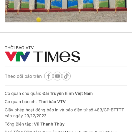
Thị trường 24h
Tấm lòng Việt
VTV4
Vươn mình bằng AI
VTV9
VTV8
THỜI BÁO VTV
Liên hệ tòa soạn
English
Theo dõi báo trên
THỜI BÁO VTV
Cơ quan chủ quản:
Đài Truyền hình Việt Nam
Cơ quan báo chí:
Thời báo VTV
Giấy phép hoạt động báo in và báo điện tử số 483/GP-BTTTT
Theo dõi báo trên
cấp ngày 29/12/2023
Tổng Biên tập:
Vũ Thanh Thủy
Cơ quan chủ quản:
Đài Truyền hình Việt Nam