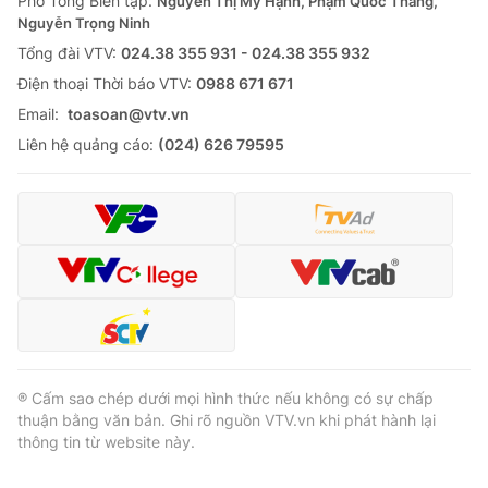
Phó Tổng Biên tập:
Nguyễn Thị Mỹ Hạnh, Phạm Quốc Thắng,
Nguyễn Trọng Ninh
Cơ quan báo chí:
Thời báo VTV
Tổng đài VTV:
024.38 355 931 - 024.38 355 932
Giấy phép hoạt động báo in và báo điện tử số 483/GP-BTTTT
cấp ngày 29/12/2023
Ðiện thoại Thời báo VTV:
0988 671 671
Tổng Biên tập:
Vũ Thanh Thủy
Email:
toasoan@vtv.vn
Phó Tổng Biên tập:
Nguyễn Thị Mỹ Hạnh, Phạm Quốc Thắng,
Liên hệ quảng cáo:
(024) 626 79595
Nguyễn Trọng Ninh
Tổng đài VTV:
024.38 355 931 - 024.38 355 932
Ðiện thoại Thời báo VTV:
024.66 897 897
Email:
toasoan@vtv.vn
Liên hệ quảng cáo:
024-7300.7108
® Cấm sao chép dưới mọi hình thức nếu không có sự chấp
thuận bằng văn bản. Ghi rõ nguồn VTV.vn khi phát hành lại
thông tin từ website này.