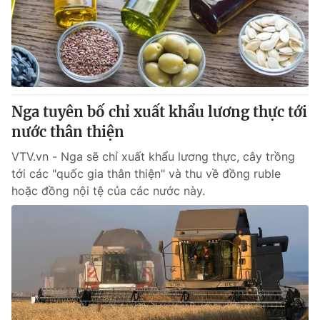
Tin tức
Kinh tế
Thế giới đó đây
Tài chính
Dữ liệu và đời sống
Câu chuyện quốc tế
Thị trường
Nga tuyên bố chỉ xuất khẩu lương thực tới
Truyền hình
Góc doanh nghiệp
nước thân thiện
Phim VTV
Giải trí
VTV.vn - Nga sẽ chỉ xuất khẩu lương thực, cây trồng
Hậu trường
tới các "quốc gia thân thiện" và thu về đồng ruble
Điện ảnh
hoặc đồng nội tệ của các nước này.
Đời sống
Nhân vật
Âm nhạc
Du lịch
Khán giả
Giáo dục
Sao
Làm đẹp
Giải sao mai
Tuyển sinh
Công nghệ
Chất lượng cuộc sống
Học trực tuyến
Hitech Công nghệ tương lai