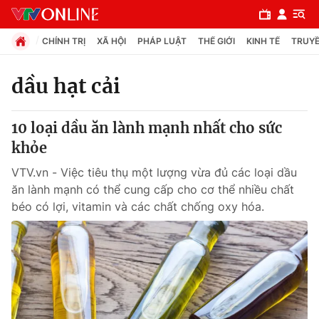
CHÍNH TRỊ
XÃ HỘI
PHÁP LUẬT
THẾ GIỚI
KINH TẾ
TRUYỀ
dầu hạt cải
Chuyên mục
10 loại dầu ăn lành mạnh nhất cho sức
Chính trị
khỏe
VTV.vn - Việc tiêu thụ một lượng vừa đủ các loại dầu
Xã hội
ăn lành mạnh có thể cung cấp cho cơ thể nhiều chất
béo có lợi, vitamin và các chất chống oxy hóa.
Pháp luật
Y tế
Thế giới