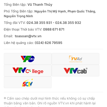
Giao lưu trực tuyến
Tổng Biên tập:
Vũ Thanh Thủy
Sản phẩm
Phó Tổng Biên tập:
Nguyễn Thị Mỹ Hạnh, Phạm Quốc Thắng,
Lịch phát sóng
Thị trường
Nguyễn Trọng Ninh
Tổng đài VTV:
024.38 355 931 - 024.38 355 932
Tư vấn
Ðiện thoại Thời báo VTV:
0988 671 671
Chuyên mục khác
Email:
toasoan@vtv.vn
Emagazine
Podcast
Liên hệ quảng cáo:
(024) 626 79595
Photo
Infographic
Video
Shorts video
VTV Money
VTV Thể thao
VTV Sức khoẻ
Bất động sản
® Cấm sao chép dưới mọi hình thức nếu không có sự chấp
thuận bằng văn bản. Ghi rõ nguồn VTV.vn khi phát hành lại