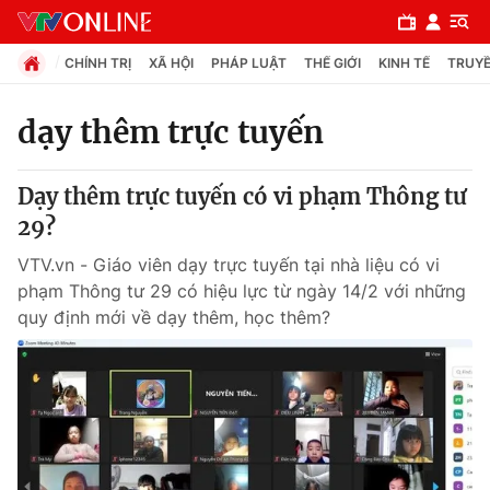
CHÍNH TRỊ
XÃ HỘI
PHÁP LUẬT
THẾ GIỚI
KINH TẾ
TRUYỀ
dạy thêm trực tuyến
Chuyên mục
Dạy thêm trực tuyến có vi phạm Thông tư
Chính trị
29?
VTV.vn - Giáo viên dạy trực tuyến tại nhà liệu có vi
Xã hội
phạm Thông tư 29 có hiệu lực từ ngày 14/2 với những
quy định mới về dạy thêm, học thêm?
Pháp luật
Y tế
Thế giới