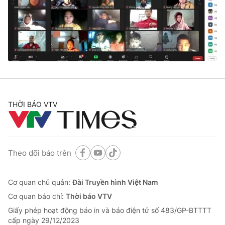
Tin tức
Kinh tế
Thế giới đó đây
Tài chính
Dữ liệu và đời sống
Câu chuyện quốc tế
Thị trường
Truyền hình
Góc doanh nghiệp
Phim VTV
THỜI BÁO VTV
Giải trí
Hậu trường
Điện ảnh
Đời sống
Nhân vật
Âm nhạc
Theo dõi báo trên
Du lịch
Khán giả
Giáo dục
Sao
Làm đẹp
Giải sao mai
Cơ quan chủ quản:
Đài Truyền hình Việt Nam
Tuyển sinh
Công nghệ
Cơ quan báo chí:
Thời báo VTV
Chất lượng cuộc sống
Học trực tuyến
Giấy phép hoạt động báo in và báo điện tử số 483/GP-BTTTT
Hitech Công nghệ tương lai
cấp ngày 29/12/2023