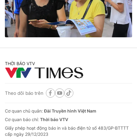
Tin tức
Kinh tế
Thế giới đó đây
Tài chính
Dữ liệu và đời sống
Câu chuyện quốc tế
Thị trường
Truyền hình
Góc doanh nghiệp
Phim VTV
THỜI BÁO VTV
Giải trí
Hậu trường
Điện ảnh
Đời sống
Nhân vật
Âm nhạc
Theo dõi báo trên
Du lịch
Khán giả
Giáo dục
Sao
Làm đẹp
Giải sao mai
Cơ quan chủ quản:
Đài Truyền hình Việt Nam
Tuyển sinh
Công nghệ
Cơ quan báo chí:
Thời báo VTV
Chất lượng cuộc sống
Học trực tuyến
Giấy phép hoạt động báo in và báo điện tử số 483/GP-BTTTT
Hitech Công nghệ tương lai
cấp ngày 29/12/2023