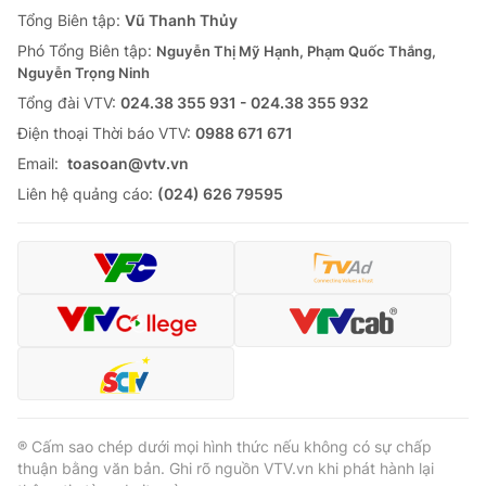
Giao lưu trực tuyến
Tổng Biên tập:
Vũ Thanh Thủy
Sản phẩm
Phó Tổng Biên tập:
Nguyễn Thị Mỹ Hạnh, Phạm Quốc Thắng,
Lịch phát sóng
Thị trường
Nguyễn Trọng Ninh
Tổng đài VTV:
024.38 355 931 - 024.38 355 932
Tư vấn
Ðiện thoại Thời báo VTV:
0988 671 671
Chuyên mục khác
Email:
toasoan@vtv.vn
Emagazine
Podcast
Liên hệ quảng cáo:
(024) 626 79595
Photo
Infographic
Video
Shorts video
VTV Money
VTV Thể thao
VTV Sức khoẻ
Bất động sản
® Cấm sao chép dưới mọi hình thức nếu không có sự chấp
thuận bằng văn bản. Ghi rõ nguồn VTV.vn khi phát hành lại