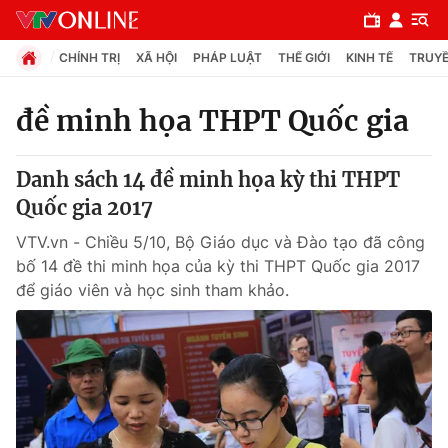
CHÍNH TRỊ
XÃ HỘI
PHÁP LUẬT
THẾ GIỚI
KINH TẾ
TRUYỀ
đề minh họa THPT Quốc gia
Chuyên mục
Danh sách 14 đề minh họa kỳ thi THPT
Chính trị
Quốc gia 2017
VTV.vn - Chiều 5/10, Bộ Giáo dục và Đào tạo đã công
Xã hội
bố 14 đề thi minh họa của kỳ thi THPT Quốc gia 2017
để giáo viên và học sinh tham khảo.
Pháp luật
Y tế
Thế giới