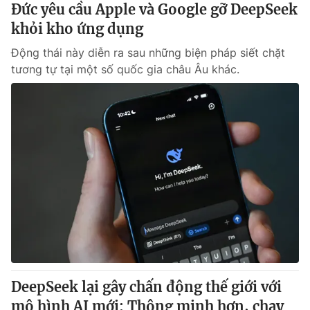
Đức yêu cầu Apple và Google gỡ DeepSeek
khỏi kho ứng dụng
Động thái này diễn ra sau những biện pháp siết chặt
tương tự tại một số quốc gia châu Âu khác.
DeepSeek lại gây chấn động thế giới với
mô hình AI mới: Thông minh hơn, chạy