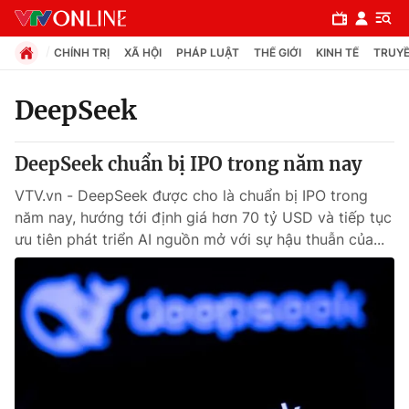
CHÍNH TRỊ
XÃ HỘI
PHÁP LUẬT
THẾ GIỚI
KINH TẾ
TRUYỀ
DeepSeek
Chuyên mục
DeepSeek chuẩn bị IPO trong năm nay
Chính trị
VTV.vn - DeepSeek được cho là chuẩn bị IPO trong
năm nay, hướng tới định giá hơn 70 tỷ USD và tiếp tục
Xã hội
ưu tiên phát triển AI nguồn mở với sự hậu thuẫn của...
Pháp luật
Y tế
Thế giới