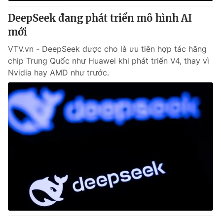
DeepSeek đang phát triển mô hình AI
® Cấm sao chép dưới mọi hình thức nếu không có sự chấp
mới
thuận bằng văn bản. Ghi rõ nguồn VTV.vn khi phát hành lại
thông tin từ website này.
VTV.vn - DeepSeek được cho là ưu tiên hợp tác hãng
chip Trung Quốc như Huawei khi phát triển V4, thay vì
Nvidia hay AMD như trước.