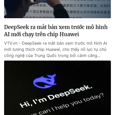
Giao lưu trực tuyến
Sản phẩm
Lịch phát sóng
Thị trường
Tư vấn
DeepSeek ra mắt bản xem trước mô hình
AI mới chạy trên chip Huawei
Chuyên mục khác
Emagazine
VTV.vn - DeepSeek ra mắt bản xem trước mô hình AI
Podcast
mới tương thích chip Huawei, cho thấy nỗ lực tự chủ
công nghệ của Trung Quốc trong bối cảnh căng...
Photo
Infographic
Video
Shorts video
VTV Money
VTV Thể thao
VTV Sức khoẻ
Bất động sản