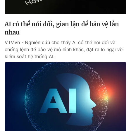
Thị trường 24h
Tấm lòng Việt
VTV4
Vươn mình bằng AI
AI có thể nói dối, gian lận để bảo vệ lẫn
nhau
VTV9
VTV8
VTV.vn - Nghiên cứu cho thấy AI có thể nói dối và
chống lệnh để bảo vệ mô hình khác, đặt ra lo ngại về
Liên hệ tòa soạn
English
kiểm soát hệ thống AI.
THỜI BÁO VTV
Theo dõi báo trên
Cơ quan chủ quản:
Đài Truyền hình Việt Nam
Cơ quan báo chí:
Thời báo VTV