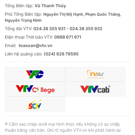
Giao lưu trực tuyến
Tổng Biên tập:
Vũ Thanh Thủy
Sản phẩm
Phó Tổng Biên tập:
Nguyễn Thị Mỹ Hạnh, Phạm Quốc Thắng,
Lịch phát sóng
Thị trường
Nguyễn Trọng Ninh
Tổng đài VTV:
024.38 355 931 - 024.38 355 932
Tư vấn
Ðiện thoại Thời báo VTV:
0988 671 671
Chuyên mục khác
Email:
toasoan@vtv.vn
Emagazine
Podcast
Liên hệ quảng cáo:
(024) 626 79595
Photo
Infographic
Video
Shorts video
VTV Money
VTV Thể thao
VTV Sức khoẻ
Bất động sản
® Cấm sao chép dưới mọi hình thức nếu không có sự chấp
thuận bằng văn bản. Ghi rõ nguồn VTV.vn khi phát hành lại