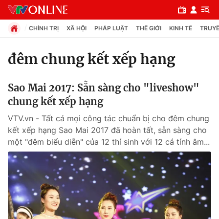
CHÍNH TRỊ
XÃ HỘI
PHÁP LUẬT
THẾ GIỚI
KINH TẾ
TRUYỀ
đêm chung kết xếp hạng
Chuyên mục
Sao Mai 2017: Sẵn sàng cho "liveshow"
Chính trị
chung kết xếp hạng
VTV.vn - Tất cả mọi công tác chuẩn bị cho đêm chung
Xã hội
kết xếp hạng Sao Mai 2017 đã hoàn tất, sẵn sàng cho
một "đêm biểu diễn" của 12 thí sinh với 12 cá tính âm...
Pháp luật
Y tế
Thế giới