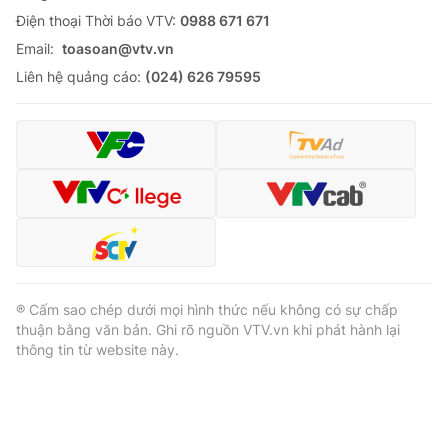
Ðiện thoại Thời báo VTV:
0988 671 671
Cơ quan báo chí:
Thời báo VTV
Email:
toasoan@vtv.vn
Giấy phép hoạt động báo in và báo điện tử số 483/GP-BTTTT
cấp ngày 29/12/2023
Liên hệ quảng cáo:
(024) 626 79595
Tổng Biên tập:
Vũ Thanh Thủy
Phó Tổng Biên tập:
Nguyễn Thị Mỹ Hạnh, Phạm Quốc Thắng,
Nguyễn Trọng Ninh
Tổng đài VTV:
024.38 355 931 - 024.38 355 932
Ðiện thoại Thời báo VTV:
024.66 897 897
Email:
toasoan@vtv.vn
Liên hệ quảng cáo:
024-7300.7108
® Cấm sao chép dưới mọi hình thức nếu không có sự chấp
thuận bằng văn bản. Ghi rõ nguồn VTV.vn khi phát hành lại
thông tin từ website này.