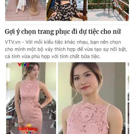
Giao lưu trực tuyến
Sản phẩm
Lịch phát sóng
Thị trường
Tư vấn
Gợi ý chọn trang phục đi dự tiệc cho nữ
Chuyên mục khác
VTV.vn - Với mỗi kiểu tiệc khác nhau, bạn nên chọn
cho mình một bộ váy thích hợp để vừa tạo sự nổi bật,
Emagazine
Podcast
cá tính vừa phù hợp với tính chất bữa tiệc.
Photo
Infographic
Video
Shorts video
VTV Money
VTV Thể thao
VTV Sức khoẻ
Bất động sản