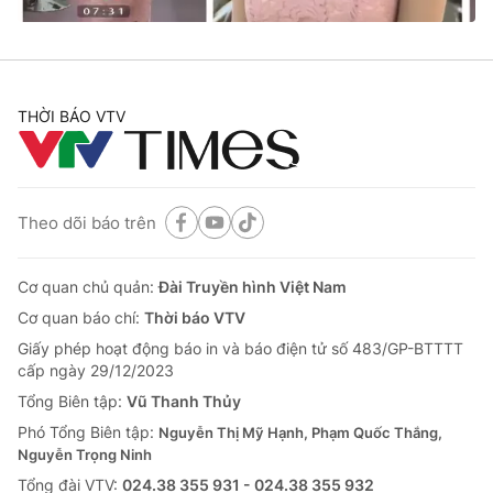
Thị trường 24h
Tấm lòng Việt
VTV4
Vươn mình bằng AI
THỜI BÁO VTV
VTV9
VTV8
Liên hệ tòa soạn
English
Theo dõi báo trên
Cơ quan chủ quản:
Đài Truyền hình Việt Nam
Cơ quan báo chí:
Thời báo VTV
THỜI BÁO VTV
Giấy phép hoạt động báo in và báo điện tử số 483/GP-BTTTT
cấp ngày 29/12/2023
Tổng Biên tập:
Vũ Thanh Thủy
Theo dõi báo trên
Phó Tổng Biên tập:
Nguyễn Thị Mỹ Hạnh, Phạm Quốc Thắng,
Nguyễn Trọng Ninh
Tổng đài VTV:
024.38 355 931 - 024.38 355 932
Cơ quan chủ quản:
Đài Truyền hình Việt Nam