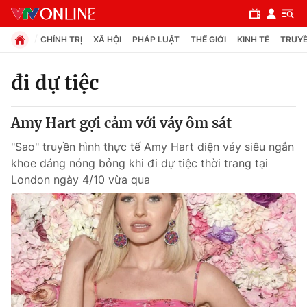
CHÍNH TRỊ
XÃ HỘI
PHÁP LUẬT
THẾ GIỚI
KINH TẾ
TRUYỀ
đi dự tiệc
Chuyên mục
Amy Hart gợi cảm với váy ôm sát
Chính trị
"Sao" truyền hình thực tế Amy Hart diện váy siêu ngắn
khoe dáng nóng bỏng khi đi dự tiệc thời trang tại
Xã hội
London ngày 4/10 vừa qua
Pháp luật
Y tế
Thế giới