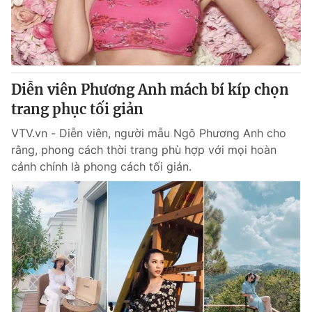
Tin tức
Kinh tế
Thế giới đó đây
Tài chính
Dữ liệu và đời sống
Câu chuyện quốc tế
Thị trường
Diễn viên Phương Anh mách bí kíp chọn
trang phục tối giản
Truyền hình
Góc doanh nghiệp
VTV.vn - Diễn viên, người mẫu Ngô Phương Anh cho
Phim VTV
Giải trí
rằng, phong cách thời trang phù hợp với mọi hoàn
Hậu trường
cảnh chính là phong cách tối giản.
Điện ảnh
Đời sống
Nhân vật
Âm nhạc
Du lịch
Khán giả
Giáo dục
Sao
Làm đẹp
Giải sao mai
Tuyển sinh
Công nghệ
Chất lượng cuộc sống
Học trực tuyến
Hitech Công nghệ tương lai