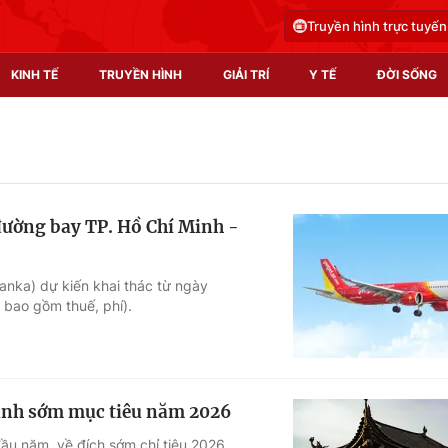
Truyền hình trực tuyến
KINH TẾ
TRUYỀN HÌNH
GIẢI TRÍ
Y TẾ
ĐỜI SỐNG
Pháp luật
Y tế
Truyền hình
Multimedia
 đường bay TP. Hồ Chí Minh -
Phim VTV
Video
Hậu trường
Shorts video
anka) dự kiến khai thác từ ngày
 bao gồm thuế, phí).
Nhân vật
Podcast
Khán giả
EMagazine
Giải sao mai
Photo
hành sớm mục tiêu năm 2026
Infographic
đầu năm, về đích sớm chỉ tiêu 2026,