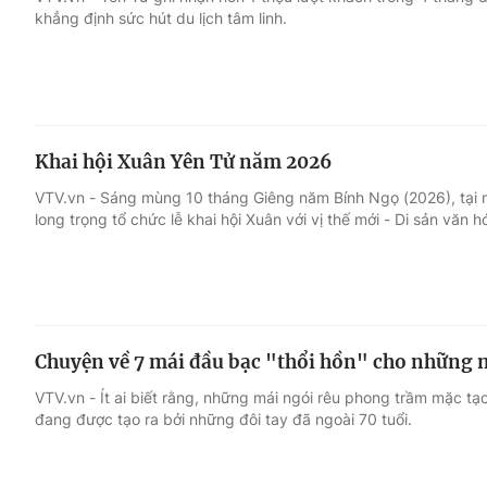
khẳng định sức hút du lịch tâm linh.
Giải trí
Đời sống
Điện ảnh
Du lịch
Khai hội Xuân Yên Tử năm 2026
Âm nhạc
Làm đẹp
VTV.vn - Sáng mùng 10 tháng Giêng năm Bính Ngọ (2026), tại n
long trọng tổ chức lễ khai hội Xuân với vị thế mới - Di sản văn hó
Sao
Chất lượng cuộc sốn
Chuyện về 7 mái đầu bạc "thổi hồn" cho những 
VTV.vn - Ít ai biết rằng, những mái ngói rêu phong trầm mặc tạo 
đang được tạo ra bởi những đôi tay đã ngoài 70 tuổi.