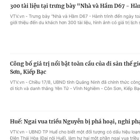
300 tài liệu tại trưng bày "Nhà và Hầm D67 - H
VTV.vn - Trưng bày “Nhà và Hầm D67 - Hành trình đến ngày to
giới thiệu đến du khách hơn 300 tài liệu, hình ảnh có giá trị lịch 
Công bố giá trị nổi bật toàn cầu của di sản thế 
Sơn, Kiếp Bạc
VTV.vn - Chiều 17/8, UBND tỉnh Quảng Ninh đã chính thức công 
di tích và danh thắng Yên Tử - Vĩnh Nghiêm - Côn Sơn, Kiếp Bạ
Huế: Ngai vua triều Nguyễn bị phá hoại, nghi p
VTV.vn - UBND TP Huế cho biết một đối tượng có dấu hiệu loạn
Điện Thái Hòa (Đại nội Huế), làm hư hại một phần ngai vua triề