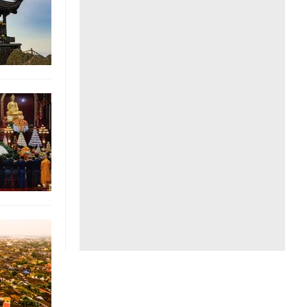
Liên hệ toà soạn
hệ tương lai