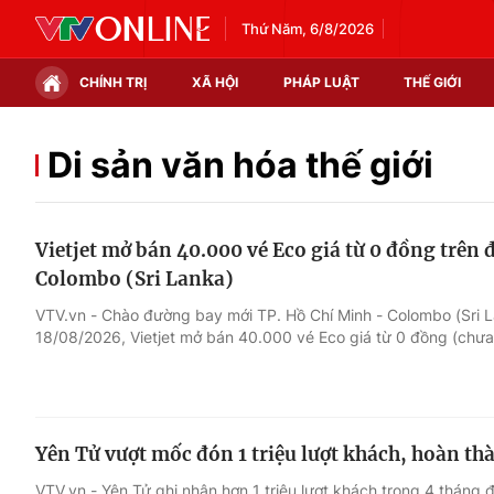
Thứ Năm, 6/8/2026
CHÍNH TRỊ
XÃ HỘI
PHÁP LUẬT
THẾ GIỚI
Chính trị
Xã hội
Di sản văn hóa thế giới
Thế giới
Kinh tế
Vietjet mở bán 40.000 vé Eco giá từ 0 đồng trên
Tin tức
Tài chính
Colombo (Sri Lanka)
Thế giới đó đây
Thị trường
VTV.vn - Chào đường bay mới TP. Hồ Chí Minh - Colombo (Sri L
18/08/2026, Vietjet mở bán 40.000 vé Eco giá từ 0 đồng (chưa
Câu chuyện quốc tế
Góc doanh nghiệp
Dữ liệu và đời sống
Yên Tử vượt mốc đón 1 triệu lượt khách, hoàn t
VTV.vn - Yên Tử ghi nhận hơn 1 triệu lượt khách trong 4 tháng 