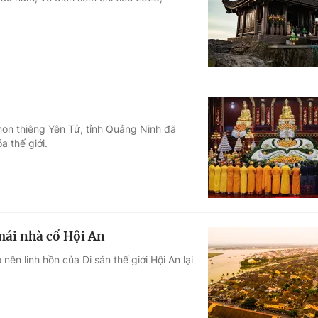
Góc ảnh
Giáo dục
Công nghệ
Tuyển sinh
Hitech Công ng
Học trực tuyến
Sản phẩm
on thiêng Yên Tử, tỉnh Quảng Ninh đã
a thế giới.
g
Thị trường
Tư vấn
mái nhà cổ Hội An
nên linh hồn của Di sản thế giới Hội An lại