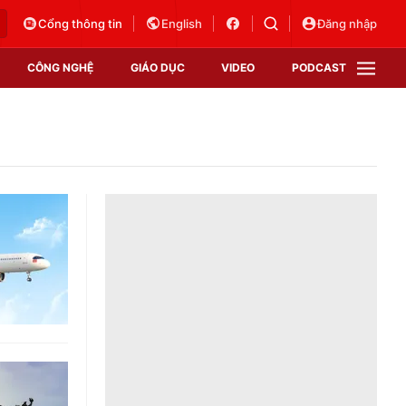
Cổng thông tin
English
Đăng nhập
CÔNG NGHỆ
GIÁO DỤC
VIDEO
PODCAST
VTV Money
VTV Thể thao
VTV Sức khoẻ
Bất động sản
Thị trường 24h
Tấm lòng Việt
Vươn mình bằng AI
VTV4
VTV8
VTV9
Lịch phát sóng
Giao lưu trực tuyến
Sự kiện