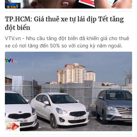
Thị trường 24h
Tấm lòng Việt
TP.HCM: Giá thuê xe tự lái dịp Tết tăng
VTV4
Vươn mình bằng AI
đột biến
VTV.vn - Nhu cầu tăng đột biến đã khiến giá cho thuê
VTV9
VTV8
xe có nơi tăng đến 50% so với cùng kỳ năm ngoái.
Liên hệ tòa soạn
English
THỜI BÁO VTV
Theo dõi báo trên
Cơ quan chủ quản:
Đài Truyền hình Việt Nam
Cơ quan báo chí:
Thời báo VTV