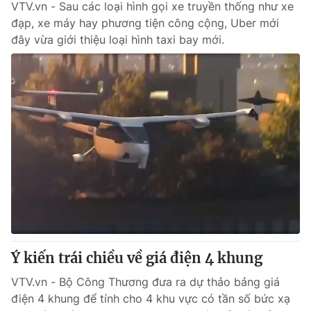
VTV.vn - Sau các loại hình gọi xe truyền thống như xe
đạp, xe máy hay phương tiện công cộng, Uber mới
đây vừa giới thiệu loại hình taxi bay mới.
Ý kiến trái chiều về giá điện 4 khung
VTV.vn - Bộ Công Thương đưa ra dự thảo bảng giá
điện 4 khung để tính cho 4 khu vực có tần số bức xạ