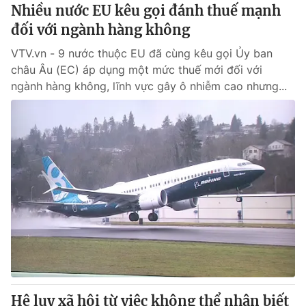
Nhiều nước EU kêu gọi đánh thuế mạnh
Giấy phép hoạt động báo in và báo điện tử số 483/GP-BTTTT
cấp ngày 29/12/2023
đối với ngành hàng không
Tổng Biên tập:
Vũ Thanh Thủy
VTV.vn - 9 nước thuộc EU đã cùng kêu gọi Ủy ban
Phó Tổng Biên tập:
Nguyễn Thị Mỹ Hạnh, Phạm Quốc Thắng,
châu Âu (EC) áp dụng một mức thuế mới đối với
Nguyễn Trọng Ninh
ngành hàng không, lĩnh vực gây ô nhiễm cao nhưng...
Tổng đài VTV:
024.38 355 931 - 024.38 355 932
Ðiện thoại Thời báo VTV:
024.66 897 897
Email:
toasoan@vtv.vn
Liên hệ quảng cáo:
024-7300.7108
Hệ lụy xã hội từ việc không thể nhận biết