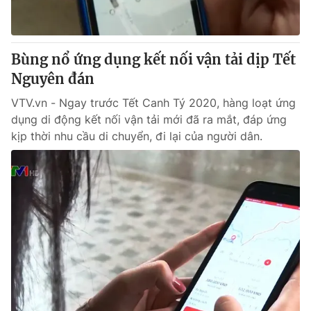
Giao lưu trực tuyến
Sản phẩm
Lịch phát sóng
Thị trường
Bùng nổ ứng dụng kết nối vận tải dịp Tết
Tư vấn
Nguyên đán
Chuyên mục khác
VTV.vn - Ngay trước Tết Canh Tý 2020, hàng loạt ứng
Emagazine
Podcast
dụng di động kết nối vận tải mới đã ra mắt, đáp ứng
kịp thời nhu cầu di chuyển, đi lại của người dân.
Photo
Infographic
Video
Shorts video
VTV Money
VTV Thể thao
VTV Sức khoẻ
Bất động sản