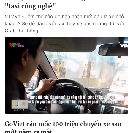
"taxi công nghệ"
VTV.vn - Làm thế nào để bạn nhận biết đâu là xe chở
® Cấm sao chép dưới mọi hình thức nếu không có sự chấp
thuận bằng văn bản. Ghi rõ nguồn VTV.vn khi phát hành lại
khách? Sẽ dễ dàng với taxi hay xe bus nhưng đối với
thông tin từ website này.
Grab thì không.
GoViet cán mốc 100 triệu chuyến xe sau
một năm ra mắt