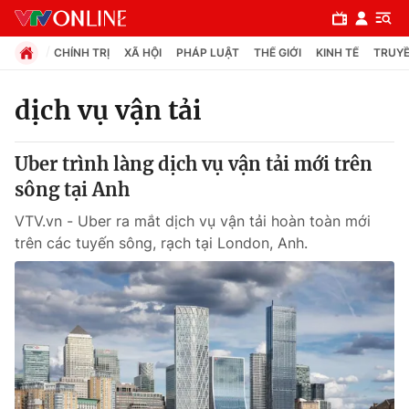
CHÍNH TRỊ
XÃ HỘI
PHÁP LUẬT
THẾ GIỚI
KINH TẾ
TRUYỀ
dịch vụ vận tải
Chuyên mục
Uber trình làng dịch vụ vận tải mới trên
Chính trị
sông tại Anh
VTV.vn - Uber ra mắt dịch vụ vận tải hoàn toàn mới
Xã hội
trên các tuyến sông, rạch tại London, Anh.
Pháp luật
Y tế
Thế giới