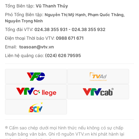
Giao lưu trực tuyến
Tổng Biên tập:
Vũ Thanh Thủy
Sản phẩm
Phó Tổng Biên tập:
Nguyễn Thị Mỹ Hạnh, Phạm Quốc Thắng,
Lịch phát sóng
Thị trường
Nguyễn Trọng Ninh
Tổng đài VTV:
024.38 355 931 - 024.38 355 932
Tư vấn
Ðiện thoại Thời báo VTV:
0988 671 671
Chuyên mục khác
Email:
toasoan@vtv.vn
Emagazine
Podcast
Liên hệ quảng cáo:
(024) 626 79595
Photo
Infographic
Video
Shorts video
VTV Money
VTV Thể thao
VTV Sức khoẻ
Bất động sản
® Cấm sao chép dưới mọi hình thức nếu không có sự chấp
thuận bằng văn bản. Ghi rõ nguồn VTV.vn khi phát hành lại