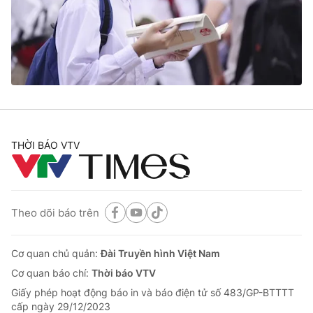
Tin tức
Kinh tế
Thế giới đó đây
Tài chính
Dữ liệu và đời sống
Câu chuyện quốc tế
Thị trường
Truyền hình
Góc doanh nghiệp
Phim VTV
THỜI BÁO VTV
Giải trí
Hậu trường
Điện ảnh
Đời sống
Nhân vật
Âm nhạc
Theo dõi báo trên
Du lịch
Khán giả
Giáo dục
Sao
Làm đẹp
Giải sao mai
Cơ quan chủ quản:
Đài Truyền hình Việt Nam
Tuyển sinh
Công nghệ
Cơ quan báo chí:
Thời báo VTV
Chất lượng cuộc sống
Học trực tuyến
Giấy phép hoạt động báo in và báo điện tử số 483/GP-BTTTT
Hitech Công nghệ tương lai
cấp ngày 29/12/2023