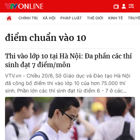
CHÍNH TRỊ
XÃ HỘI
PHÁP LUẬT
THẾ GIỚI
KINH TẾ
TRUYỀ
điểm chuẩn vào 10
Chuyên mục
Thi vào lớp 10 tại Hà Nội: Đa phần các thí
Chính trị
sinh đạt 7 điểm/môn
VTV.vn - Chiều 20/6, Sở Giáo dục và Đào tạo Hà Nội
Xã hội
đã công bố điểm thi vào lớp 10 của hơn 75.000 thí
sinh. Phần lớn các thí sinh đạt từ điểm 6 - 7 ở các...
Pháp luật
Y tế
Thế giới