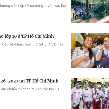
 hướng dẫn nộp hồ sơ trúng tuyển vào lớp
Góc ảnh
Giáo dục
Công nghệ
Tuyển sinh
Hitech Công ng
o lớp 10 ở TP Hồ Chí Minh
Học trực tuyến
Sản phẩm
 đầu về điểm chuẩn với 24,5 (NV1) nay
g
Thị trường
Tư vấn
26-2027 tại TP Hồ Chí Minh
iểm chuẩn chính thức vào các lớp 10