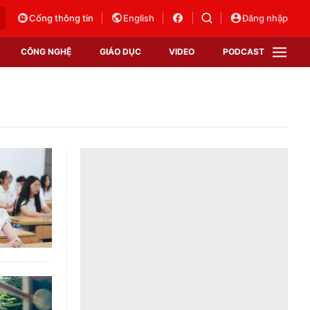
Cổng thông tin
English
Đăng nhập
CÔNG NGHỆ
GIÁO DỤC
VIDEO
PODCAST
VTV Money
VTV Thể thao
VTV Sức khoẻ
Bất động sản
Thị trường 24h
Tấm lòng Việt
Vươn mình bằng AI
VTV4
VTV8
VTV9
Lịch phát sóng
Giao lưu trực tuyến
Sự kiện