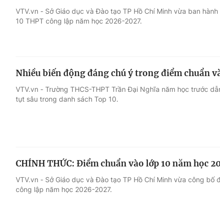
VTV.vn - Sở Giáo dục và Đào tạo TP Hồ Chí Minh vừa ban hành
10 THPT công lập năm học 2026-2027.
Giải trí
Đời sống
Điện ảnh
Du lịch
Nhiều biến động đáng chú ý trong điểm chuẩn và
Âm nhạc
Làm đẹp
VTV.vn - Trường THCS-THPT Trần Đại Nghĩa năm học trước dẫn
tụt sâu trong danh sách Top 10.
Sao
Chất lượng cuộc sốn
CHÍNH THỨC: Điểm chuẩn vào lớp 10 năm học 20
VTV.vn - Sở Giáo dục và Đào tạo TP Hồ Chí Minh vừa công bố đ
công lập năm học 2026-2027.