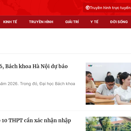
Truyền hình trực tuyến
KINH TẾ
TRUYỀN HÌNH
GIẢI TRÍ
Y TẾ
ĐỜI SỐNG
Pháp luật
Y tế
Truyền hình
Multimedia
6, Bách khoa Hà Nội dự báo
Phim VTV
Video
Hậu trường
Shorts video
 năm 2026. Trong đó, Đại học Bách khoa
Nhân vật
Podcast
Khán giả
EMagazine
Giải sao mai
Photo
ớp 10 THPT cần xác nhận nhập
Infographic