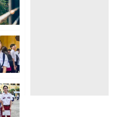
Liên hệ toà soạn
hệ tương lai