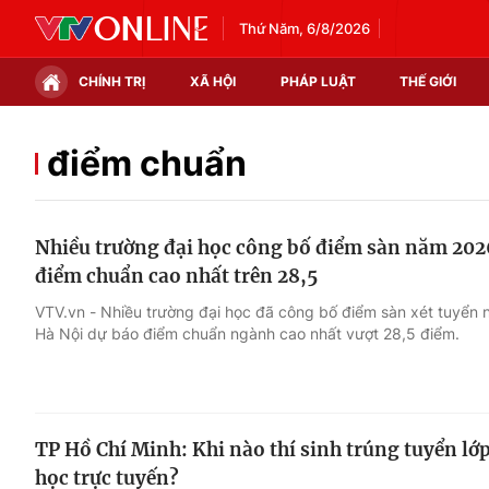
Thứ Năm, 6/8/2026
CHÍNH TRỊ
XÃ HỘI
PHÁP LUẬT
THẾ GIỚI
Chính trị
Xã hội
điểm chuẩn
Thế giới
Kinh tế
Nhiều trường đại học công bố điểm sàn năm 202
Tin tức
Tài chính
điểm chuẩn cao nhất trên 28,5
Thế giới đó đây
Thị trường
VTV.vn - Nhiều trường đại học đã công bố điểm sàn xét tuyển
Hà Nội dự báo điểm chuẩn ngành cao nhất vượt 28,5 điểm.
Câu chuyện quốc tế
Góc doanh nghiệp
Dữ liệu và đời sống
TP Hồ Chí Minh: Khi nào thí sinh trúng tuyển l
học trực tuyến?