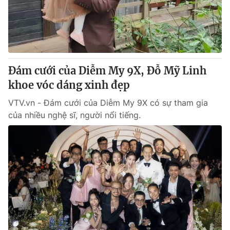
Giao lưu trực tuyến
Sản phẩm
Lịch phát sóng
Thị trường
Tư vấn
Chuyên mục khác
Đám cưới của Diễm My 9X, Đỗ Mỹ Linh
khoe vóc dáng xinh đẹp
Emagazine
Podcast
VTV.vn - Đám cưới của Diễm My 9X có sự tham gia
của nhiều nghệ sĩ, người nổi tiếng.
Photo
Infographic
Video
Shorts video
VTV Money
VTV Thể thao
VTV Sức khoẻ
Bất động sản