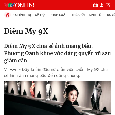
CHÍNH TRỊ
XÃ HỘI
PHÁP LUẬT
THẾ GIỚI
KINH TẾ
TRUYỀ
Diễm My 9X
Chuyên mục
Diễm My 9X chia sẻ ảnh mang bầu,
Chính trị
Phương Oanh khoe vóc dáng quyến rũ sau
giảm cân
Xã hội
VTV.vn - Đây là lần đầu nữ diễn viên Diễm My 9X chia
sẻ hình ảnh mang bầu đến công chúng.
Pháp luật
Y tế
Thế giới