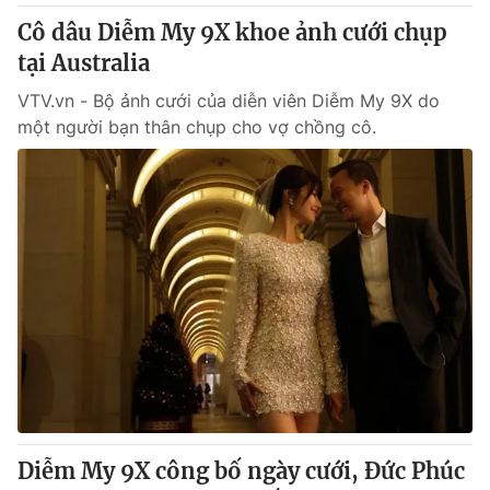
Cô dâu Diễm My 9X khoe ảnh cưới chụp
tại Australia
VTV.vn - Bộ ảnh cưới của diễn viên Diễm My 9X do
một người bạn thân chụp cho vợ chồng cô.
Diễm My 9X công bố ngày cưới, Đức Phúc