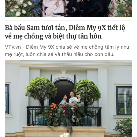
Thị trường 24h
Tấm lòng Việt
VTV4
Vươn mình bằng AI
Bà bầu Sam tươi tắn, Diễm My 9X tiết lộ
về mẹ chồng và biệt thự tân hôn
VTV9
VTV8
VTV.vn - Diễm My 9X chia sẻ về mẹ chồng tâm lý như
mẹ ruột, luôn chia sẻ và thấu hiểu cho con dâu.
Liên hệ tòa soạn
English
THỜI BÁO VTV
Theo dõi báo trên
Cơ quan chủ quản:
Đài Truyền hình Việt Nam
Cơ quan báo chí:
Thời báo VTV