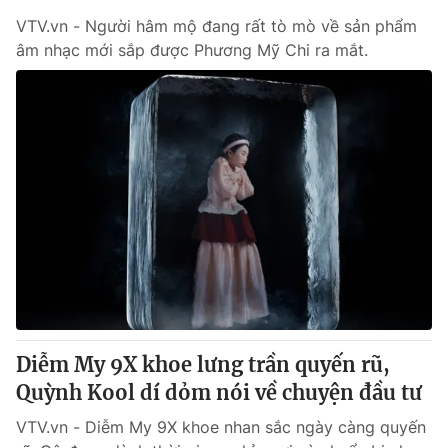
VTV.vn - Người hâm mộ đang rất tò mò về sản phẩm
âm nhạc mới sắp được Phương Mỹ Chi ra mắt.
Diễm My 9X khoe lưng trần quyến rũ,
Quỳnh Kool dí dỏm nói về chuyện đầu tư
VTV.vn - Diễm My 9X khoe nhan sắc ngày càng quyến