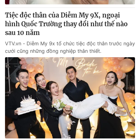
Tiệc độc thân của Diễm My 9X, ngoại
® Cấm sao chép dưới mọi hình thức nếu không có sự chấp
hình Quốc Trường thay đổi như thế nào
thuận bằng văn bản. Ghi rõ nguồn VTV.vn khi phát hành lại
thông tin từ website này.
sau 10 năm
VTV.vn - Diễm My 9x tổ chức tiệc độc thân trước ngày
cưới cũng những đồng nghiệp thân thiết.