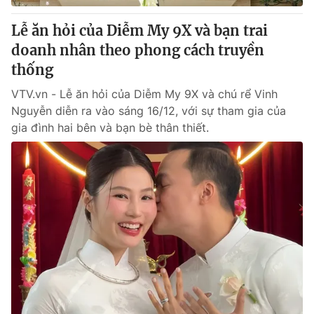
Giấy phép hoạt động báo in và báo điện tử số 483/GP-BTTTT
cấp ngày 29/12/2023
Lễ ăn hỏi của Diễm My 9X và bạn trai
Tổng Biên tập:
Vũ Thanh Thủy
doanh nhân theo phong cách truyền
Phó Tổng Biên tập:
Nguyễn Thị Mỹ Hạnh, Phạm Quốc Thắng,
thống
Nguyễn Trọng Ninh
VTV.vn - Lễ ăn hỏi của Diễm My 9X và chú rể Vinh
Tổng đài VTV:
024.38 355 931 - 024.38 355 932
Nguyễn diễn ra vào sáng 16/12, với sự tham gia của
Ðiện thoại Thời báo VTV:
024.66 897 897
gia đình hai bên và bạn bè thân thiết.
Email:
toasoan@vtv.vn
Liên hệ quảng cáo:
024-7300.7108