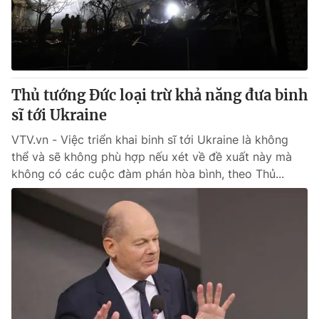
Giao lưu trực tuyến
Sản phẩm
Lịch phát sóng
Thị trường
Tư vấn
Thủ tướng Đức loại trừ khả năng đưa binh
Chuyên mục khác
sĩ tới Ukraine
Emagazine
Podcast
VTV.vn - Việc triển khai binh sĩ tới Ukraine là không
thể và sẽ không phù hợp nếu xét về đề xuất này mà
Photo
Infographic
không có các cuộc đàm phán hòa bình, theo Thủ...
Video
Shorts video
VTV Money
VTV Thể thao
VTV Sức khoẻ
Bất động sản