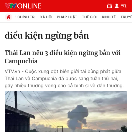
CHÍNH TRỊ
XÃ HỘI
PHÁP LUẬT
THẾ GIỚI
KINH TẾ
TRUYỀ
điều kiện ngừng bắn
Chuyên mục
Thái Lan nêu 3 điều kiện ngừng bắn với
Chính trị
Campuchia
VTV.vn - Cuộc xung đột biên giới tái bùng phát giữa
Xã hội
Thái Lan và Campuchia đã bước sang tuần thứ hai,
gây nhiều thương vong cho cả binh sĩ và dân thường.
Pháp luật
Y tế
Thế giới