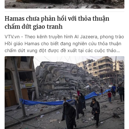
Hamas chưa phản hồi với thỏa thuận
chấm dứt giao tranh
® Cấm sao chép dưới mọi hình thức nếu không có sự chấp
thuận bằng văn bản. Ghi rõ nguồn VTV.vn khi phát hành lại
VTV.vn - Theo kênh truyền hình Al Jazeera, phong trào
thông tin từ website này.
Hồi giáo Hamas cho biết đang nghiên cứu thỏa thuận
chấm dứt xung đột được đề xuất tại các cuộc thảo...