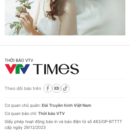
Tin tức
Kinh tế
Thế giới đó đây
Tài chính
Dữ liệu và đời sống
Câu chuyện quốc tế
Thị trường
Truyền hình
Góc doanh nghiệp
Phim VTV
THỜI BÁO VTV
Giải trí
Hậu trường
Điện ảnh
Đời sống
Nhân vật
Âm nhạc
Theo dõi báo trên
Du lịch
Khán giả
Giáo dục
Sao
Làm đẹp
Giải sao mai
Cơ quan chủ quản:
Đài Truyền hình Việt Nam
Tuyển sinh
Công nghệ
Cơ quan báo chí:
Thời báo VTV
Chất lượng cuộc sống
Học trực tuyến
Giấy phép hoạt động báo in và báo điện tử số 483/GP-BTTTT
Hitech Công nghệ tương lai
cấp ngày 29/12/2023