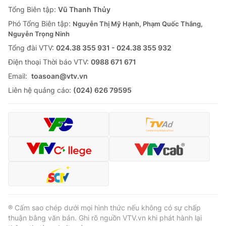
Giao lưu trực tuyến
Tổng Biên tập:
Vũ Thanh Thủy
Sản phẩm
Phó Tổng Biên tập:
Nguyễn Thị Mỹ Hạnh, Phạm Quốc Thắng,
Lịch phát sóng
Thị trường
Nguyễn Trọng Ninh
Tổng đài VTV:
024.38 355 931 - 024.38 355 932
Tư vấn
Ðiện thoại Thời báo VTV:
0988 671 671
Chuyên mục khác
Email:
toasoan@vtv.vn
Emagazine
Podcast
Liên hệ quảng cáo:
(024) 626 79595
Photo
Infographic
Video
Shorts video
VTV Money
VTV Thể thao
VTV Sức khoẻ
Bất động sản
® Cấm sao chép dưới mọi hình thức nếu không có sự chấp
thuận bằng văn bản. Ghi rõ nguồn VTV.vn khi phát hành lại