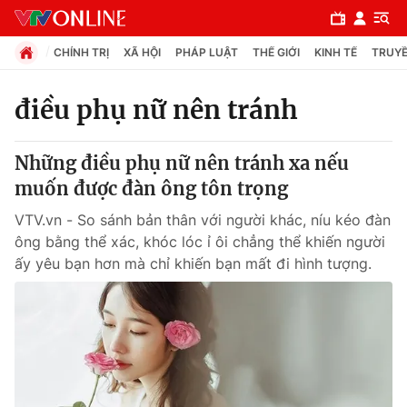
CHÍNH TRỊ
XÃ HỘI
PHÁP LUẬT
THẾ GIỚI
KINH TẾ
TRUYỀ
điều phụ nữ nên tránh
Chuyên mục
Những điều phụ nữ nên tránh xa nếu
Chính trị
muốn được đàn ông tôn trọng
VTV.vn - So sánh bản thân với người khác, níu kéo đàn
Xã hội
ông bằng thể xác, khóc lóc ỉ ôi chẳng thể khiến người
ấy yêu bạn hơn mà chỉ khiến bạn mất đi hình tượng.
Pháp luật
Y tế
Thế giới