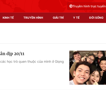
Truyền hình trực tuyến
KINH TẾ
TRUYỀN HÌNH
GIẢI TRÍ
Y TẾ
ĐỜI SỐNG
Pháp luật
Y tế
Truyền hình
Multimedia
ân dịp 20/11
Phim VTV
Video
 các học trò quen thuộc của mình ở Giọng
Hậu trường
Shorts video
Nhân vật
Podcast
Khán giả
EMagazine
Giải sao mai
Photo
Infographic