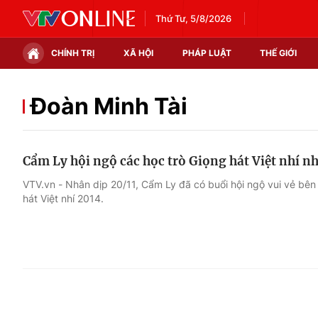
Thứ Tư, 5/8/2026
CHÍNH TRỊ
XÃ HỘI
PHÁP LUẬT
THẾ GIỚI
Chính trị
Xã hội
Đoàn Minh Tài
Thế giới
Kinh tế
Cẩm Ly hội ngộ các học trò Giọng hát Việt nhí nh
Tin tức
Tài chính
VTV.vn - Nhân dịp 20/11, Cẩm Ly đã có buổi hội ngộ vui vẻ bên
hát Việt nhí 2014.
Thế giới đó đây
Thị trường
Câu chuyện quốc tế
Góc doanh nghiệp
Dữ liệu và đời sống