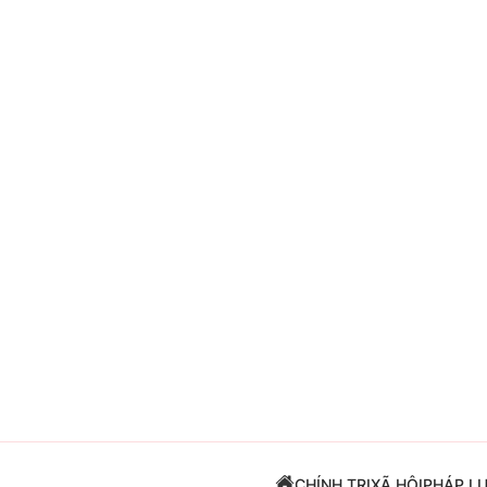
Giải trí
Đời sống
Điện ảnh
Du lịch
Âm nhạc
Làm đẹp
Sao
Chất lượng cuộc sốn
CHÍNH TRỊ
XÃ HỘI
PHÁP L