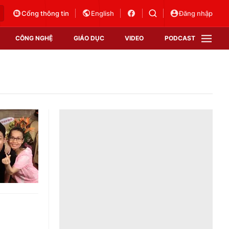
Cổng thông tin
English
Đăng nhập
CÔNG NGHỆ
GIÁO DỤC
VIDEO
PODCAST
VTV Money
VTV Thể thao
VTV Sức khoẻ
Bất động sản
Thị trường 24h
Tấm lòng Việt
Vươn mình bằng AI
VTV4
VTV8
VTV9
Lịch phát sóng
Giao lưu trực tuyến
Sự kiện